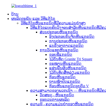
ບ້ານ
ຜະລິດຕະພັນ ແລະ ວິທີແກ້ໄຂ
ວິທີແກ້ໄຂຫີນແກຣນິດທີ່ມີຄວາມແມ່ນຍຳສູງ
ວິທີແກ້ໄຂແບບຄົບວົງຈອນສຳລັບຫີນແກຣນິດທີ່ມີຄ
ສ່ວນປະກອບຫີນແກຣນິດ
ອົງປະກອບກົນຈັກຫີນແກຣນິດ
ການປະກອບຫີນແກຣນິດ
ແບຣິ່ງອາກາດແກຣນິດ
ການວັດແທກຫີນແກຣນິດ
ຂອບຊື່ແກຣນິດ
ໄມ້ບັນທັດ Granite Tri Square
ຂະໜານຫີນແກຣນິດ
ແຜ່ນພື້ນຜິວຫີນແກຣນິດ
ໄມ້ບັນທັດສີ່ຫລ່ຽມແກຣນິດ
ກ້ອນຫີນແກຣນິດ
ຖານໜ້າປັດແກຣນິດ
ກ້ອນຫີນແກຣນິດຮູບຕົວ V
ຄວາມສາມາດຂອງພວກເຮົາ — ຫີນແກຣນິດທີ່ມີຄ
ວັດສະດຸ - ຫີນແກຣນິດ
ຂະບວນການຜະລິດ
ຄວາມຮູ້ - ຄວາມແມ່ນຍໍາຂອງຫີນແກຣນິດ