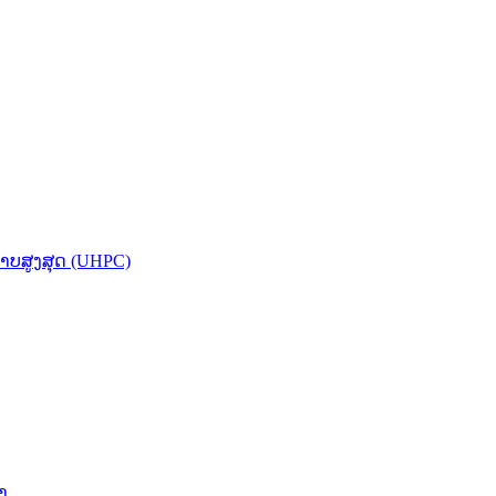
ບສູງສຸດ (UHPC)
າ