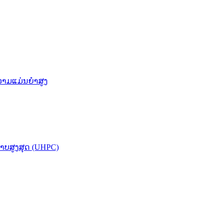
ວາມແມ່ນຍຳສູງ
ບສູງສຸດ (UHPC)