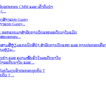
C...
າງແບບ Gantry...
ວິສະວະກອນ...
ຫຼ່ຽມ...
ຍໍາລະດັບນາໂນ ແລະ ...
ຕົວ T ...