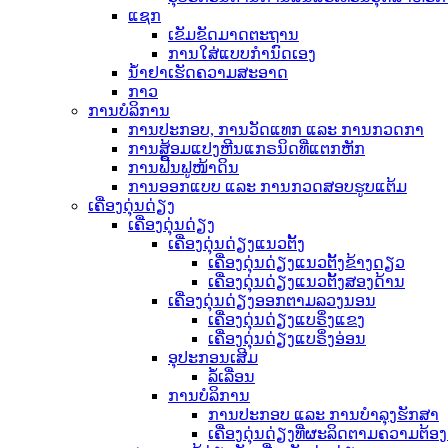
ແຊກ
ເຂັມຂັດມາດຕະຖານ
ການໃສ່ແບບກຳນົດເອງ
ນ້ຳຢາເຮັດຄວາມສະອາດ
ກາວ
ການບໍລິການ
ການປະກອບ, ການວັດແທກ ແລະ ການກວດກາ
ການສ້ອມແປງຫີນແກຣນິດທີ່ແຕກຫັກ
ການຟື້ນຟູໜ້າດິນ
ການອອກແບບ ແລະ ການກວດສອບຮູບແຕ້ມ
ເຄື່ອງດຸ່ນດ່ຽງ
ເຄື່ອງດຸ່ນດ່ຽງ
ເຄື່ອງດຸ່ນດ່ຽງແນວຕັ້ງ
ເຄື່ອງດຸ່ນດ່ຽງແນວຕັ້ງຂ້າງດຽວ
ເຄື່ອງດຸ່ນດ່ຽງແນວຕັ້ງສອງດ້ານ
ເຄື່ອງດຸ່ນດ່ຽງອອກຕາມລວງນອນ
ເຄື່ອງດຸ່ນດ່ຽງແບຣິ່ງແຂງ
ເຄື່ອງດຸ່ນດ່ຽງແບຣິ່ງອ່ອນ
ອຸປະກອນເສີມ
ລໍ້ເລື່ອນ
ການບໍລິການ
ການປະກອບ ແລະ ການບຳລຸງຮັກສາ
ເຄື່ອງດຸ່ນດ່ຽງທີ່ຜະລິດຕາມຄວາມຕ້ອ