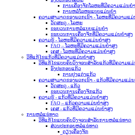
ການເຄື່ອງຈັກໂລຫະທີ່ມີຄວາມແມ່ນຍໍາ
ການຫລໍ່ໂລຫະແບບແມ່ນຍໍາ
ຄວາມສາມາດຂອງພວກເຮົາ - ໂລຫະທີ່ມີຄວາມແມ່ນ
ວັດສະດຸ - ໂລຫະ
ຂະບວນການຫລໍ່ແບບແມ່ນຍໍາ
ຂະບວນການເຄື່ອງຈັກທີ່ມີຄວາມແມ່ນຍໍາສູງ
ຄວາມຮູ້ - ໂລຫະທີ່ມີຄວາມແມ່ນຍໍາສູງ
FAQ – ໂລຫະທີ່ມີຄວາມແມ່ນຍໍາສູງ
ເຄສ - ໂລຫະທີ່ມີຄວາມແມ່ນຍໍາສູງ
ວິທີແກ້ໄຂແກ້ວທີ່ມີຄວາມແມ່ນຍໍາສູງ
ວິທີແກ້ໄຂແບບຄົບວົງຈອນສຳລັບແກ້ວທີ່ມີຄວາມແມ່
ອົງປະກອບແກ້ວ
ການປຸງແຕ່ງແກ້ວ
ຄວາມສາມາດຂອງພວກເຮົາ - ແກ້ວທີ່ມີຄວາມແມ່ນຍ
ວັດສະດຸ - ແກ້ວ
ຂະບວນການເຄື່ອງຈັກແກ້ວ
ຄວາມຮູ້ - ແກ້ວທີ່ມີຄວາມແມ່ນຍໍາສູງ
FAQ – ແກ້ວຄວາມແມ່ນຍໍາສູງ
ເຄສ - ແກ້ວທີ່ມີຄວາມແມ່ນຍໍາສູງ
ການຫລໍ່ແຮ່ທາດ
ວິທີແກ້ໄຂແບບຄົບວົງຈອນສຳລັບການຫລໍ່ແຮ່ທາດ
ສ່ວນປະກອບຫລໍ່ແຮ່ທາດ
ຕຽງເຄື່ອງຈັກ