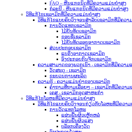
FAQ – ຫີນແກຣນິດທີ່ມີຄວາມແມ່ນຍໍາສູງ
ກໍລະນີ - ຫີນແກຣນິດທີ່ມີຄວາມແມ່ນຍໍາສູງ
ວິທີແກ້ໄຂເຊລາມິກທີ່ມີຄວາມແມ່ນຍໍາສູງ
ວິທີແກ້ໄຂແບບຄົບວົງຈອນສຳລັບເຊລາມິກທີ່ມີຄວາມ
ການວັດແທກເຊລາມິກ
ໄມ້ບັນທັດເຊລາມິກ
ຂອບຊື່ເຊລາມິກ
ໄມ້ບັນທັດລອຍອາກາດເຊລາມິກ
ສ່ວນປະກອບເຊລາມິກ
ແບຣິ່ງອາກາດເຊລາມິກ
ອົງປະກອບກົນຈັກເຊລາມິກ
ຄວາມສາມາດຂອງພວກເຮົາ - ເຊລາມິກທີ່ມີຄວາມແມ
ວັດສະດຸ - ເຊລາມິກ
ຂະບວນການຜະລິດ
ຄວາມຮູ້ - ຄວາມແມ່ນຍຳຂອງເຊລາມິກ
ຄຳຖາມທີ່ຖາມເລື້ອຍໆ – ເຊລາມິກທີ່ມີຄວາມ
ເຄສ - ເຊລາມິກອຸດສາຫະກຳ
ວິທີແກ້ໄຂໂລຫະທີ່ມີຄວາມແມ່ນຍໍາສູງ
ວິທີແກ້ໄຂແບບຄົບວົງຈອນກ່ຽວກັບໂລຫະທີ່ມີຄວາມ
ການວັດແທກໂລຫະ
ແຜ່ນພື້ນຜິວເຫຼັກຫລໍ່
ແຜ່ນພື້ນຜິວແສງ
ບລັອກເຄື່ອງວັດ
ອົງປະກອບໂລຫະ