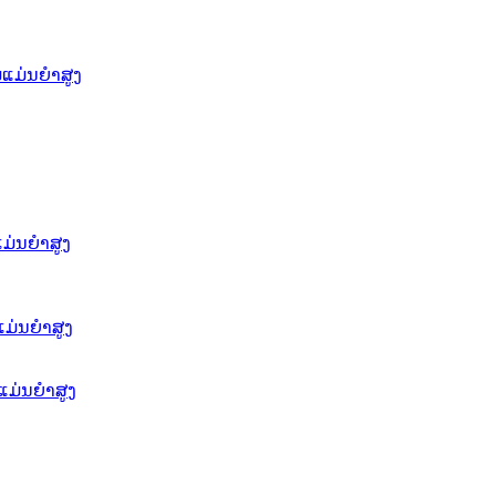
ແມ່ນຍໍາສູງ
່ນຍໍາສູງ
ແມ່ນຍຳສູງ
ແມ່ນຍໍາສູງ