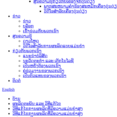
ສູນຄວາມຮູ້ກ່ຽວກັບເຄື່ອງຈັກດຸ່ນດ່ຽງ
ພາກສະຫນາມຄໍາຮ້ອງສະຫມັກເຄື່ອງດຸ່ນດ່ຽ
ວິດີໂອສຳລັບເຄື່ອງດຸ່ນດ່ຽງ
ຂ່າວ
ຂ່າວ
ບລັອກ
ເຂົ້າຮ່ວມກັບພວກເຮົາ
ສູນຄວາມຮູ້
ດາວໂຫຼດ
ວິດີໂອສຳລັບການຜະລິດແບບແມ່ນຍຳ
ກ່ຽວກັບພວກເຮົາ
ແນະນໍາບໍລິສັດ
ນະວັດຕະກໍາ ແລະ ເຕັກໂນໂລຊີ
ເປັນຫຍັງຕ້ອງພວກເຮົາ
ຄູ່ຮ່ວມງານຂອງພວກເຮົາ
ເປັນຕົວແທນຂອງພວກເຮົາ
ຕິດຕໍ່
English
ບ້ານ
ຜະລິດຕະພັນ ແລະ ວິທີແກ້ໄຂ
ວິທີແກ້ໄຂການຜະລິດທີ່ມີຄວາມແມ່ນຍໍາສູງ
ວິທີແກ້ໄຂການຜະລິດທີ່ມີຄວາມແມ່ນຍໍາສູງ