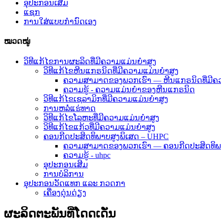
ອຸປະກອນເສີມ
ແຊກ
ການໃສ່ແບບກຳນົດເອງ
ໝວດໝູ່
ວິທີແກ້ໄຂການຜະລິດທີ່ມີຄວາມແມ່ນຍໍາສູງ
ວິທີແກ້ໄຂຫີນແກຣນິດທີ່ມີຄວາມແມ່ນຍຳສູງ
ຄວາມສາມາດຂອງພວກເຮົາ — ຫີນແກຣນິດທີ່ມີຄ
ຄວາມຮູ້ - ຄວາມແມ່ນຍໍາຂອງຫີນແກຣນິດ
ວິທີແກ້ໄຂເຊລາມິກທີ່ມີຄວາມແມ່ນຍໍາສູງ
ການຫລໍ່ແຮ່ທາດ
ວິທີແກ້ໄຂໂລຫະທີ່ມີຄວາມແມ່ນຍໍາສູງ
ວິທີແກ້ໄຂແກ້ວທີ່ມີຄວາມແມ່ນຍໍາສູງ
ຄອນກີດປະສິດທິພາບສູງພິເສດ – UHPC
ຄວາມສາມາດຂອງພວກເຮົາ — ຄອນກີດປະສິດທິພາ
ຄວາມຮູ້ - uhpc
ອຸປະກອນເສີມ
ການບໍລິການ
ອຸປະກອນວັດແທກ ແລະ ກວດກາ
ເຄື່ອງດຸ່ນດ່ຽງ
ຜະລິດຕະພັນທີ່ໂດດເດັ່ນ