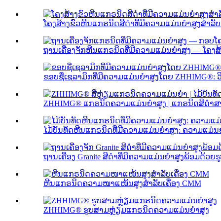
ໂຄງສ້າງຂົວຫີນແກຣນິດສີດຳທີ່ມີຄວາມແມ່ນຍໍາສູງສຳລັບ 
ຖານເຄື່ອງຈັກຫີນແກຣນິດທີ່ມີຄວາມແມ່ນຍໍາສູງ — ໂຄງສ້
ຂອບຊື່ເຊລາມິກທີ່ມີຄວາມແມ່ນຍໍາສູງໂດຍ ZHHIMG®: 
ZHHIMG® ແກຣນິດຄວາມແມ່ນຍໍາສູງ | ແກຣນິດສີດໍາສາມ
ໄມ້ບັນທັດຫີນແກຣນິດທີ່ມີຄວາມແມ່ນຍໍາສູງ: ຄວາມແມ່ນ
ຖານເຄື່ອງ Granite ສີດຳທີ່ມີຄວາມແມ່ນຍໍາສູງພ້ອມດ້ວຍຮູບ
ຫີນແກຣນິດຄວາມໜາແໜ້ນສູງສຳລັບເຄື່ອງ CMM
ZHHIMG® ຮູບສາມຫຼ່ຽມແກຣນິດຄວາມແມ່ນຍໍາສູງ