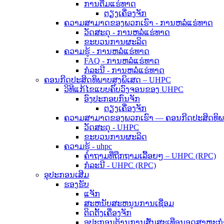
ການຕື່ມແຮ່ທາດ
ຕຽງເຄື່ອງຈັກ
ຄວາມສາມາດຂອງພວກເຮົາ - ການຫລໍ່ແຮ່ທາດ
ວັດສະດຸ - ການຫລໍ່ແຮ່ທາດ
ຂະບວນການຜະລິດ
ຄວາມຮູ້ - ການຫລໍ່ແຮ່ທາດ
FAQ - ການຫລໍ່ແຮ່ທາດ
ກໍລະນີ - ການຫລໍ່ແຮ່ທາດ
ຄອນກີດປະສິດທິພາບສູງພິເສດ – UHPC
ວິທີແກ້ໄຂແບບຄົບວົງຈອນຂອງ UHPC
ອົງປະກອບກົນຈັກ
ຕຽງເຄື່ອງຈັກ
ຄວາມສາມາດຂອງພວກເຮົາ — ຄອນກີດປະສິດທິພາ
ວັດສະດຸ - UHPC
ຂະບວນການຜະລິດ
ຄວາມຮູ້ - uhpc
ຄຳຖາມທີ່ຖືກຖາມເລື້ອຍໆ – UHPC (RPC)
ກໍລະນີ - UHPC (RPC)
ອຸປະກອນເສີມ
ຮອງຮັບ
ແຈັກ
ສະຫນັບສະຫນູນການເຊື່ອມ
ຕິດຕັ້ງເຄື່ອງຈັກ
ອຸປະກອນຕ້ານການສັ່ນສະເທືອນອຸດສາຫະກໍ