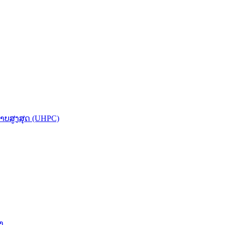
ບສູງສຸດ (UHPC)
າ