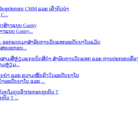
C...
າງແບບ Gantry...
ວິສະວະກອນ...
ຫຼ່ຽມ...
ຍໍາລະດັບນາໂນ ແລະ ...
ຕົວ T ...