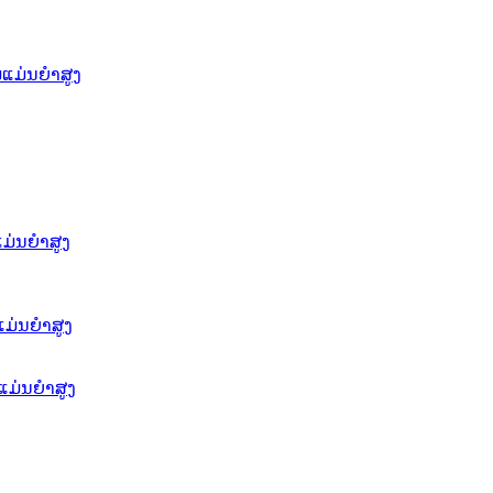
ແມ່ນຍໍາສູງ
່ນຍໍາສູງ
ແມ່ນຍຳສູງ
ແມ່ນຍໍາສູງ