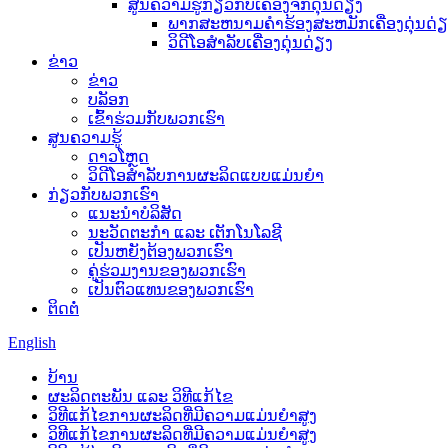
ສູນຄວາມຮູ້ກ່ຽວກັບເຄື່ອງຈັກດຸ່ນດ່ຽງ
ພາກສະຫນາມຄໍາຮ້ອງສະຫມັກເຄື່ອງດຸ່ນດ່ຽ
ວິດີໂອສຳລັບເຄື່ອງດຸ່ນດ່ຽງ
ຂ່າວ
ຂ່າວ
ບລັອກ
ເຂົ້າຮ່ວມກັບພວກເຮົາ
ສູນຄວາມຮູ້
ດາວໂຫຼດ
ວິດີໂອສຳລັບການຜະລິດແບບແມ່ນຍຳ
ກ່ຽວກັບພວກເຮົາ
ແນະນໍາບໍລິສັດ
ນະວັດຕະກໍາ ແລະ ເຕັກໂນໂລຊີ
ເປັນຫຍັງຕ້ອງພວກເຮົາ
ຄູ່ຮ່ວມງານຂອງພວກເຮົາ
ເປັນຕົວແທນຂອງພວກເຮົາ
ຕິດຕໍ່
English
ບ້ານ
ຜະລິດຕະພັນ ແລະ ວິທີແກ້ໄຂ
ວິທີແກ້ໄຂການຜະລິດທີ່ມີຄວາມແມ່ນຍໍາສູງ
ວິທີແກ້ໄຂການຜະລິດທີ່ມີຄວາມແມ່ນຍໍາສູງ