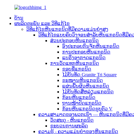
ບ້ານ
ຜະລິດຕະພັນ ແລະ ວິທີແກ້ໄຂ
ວິທີແກ້ໄຂຫີນແກຣນິດທີ່ມີຄວາມແມ່ນຍຳສູງ
ວິທີແກ້ໄຂແບບຄົບວົງຈອນສຳລັບຫີນແກຣນິດທີ່ມີຄ
ສ່ວນປະກອບຫີນແກຣນິດ
ອົງປະກອບກົນຈັກຫີນແກຣນິດ
ການປະກອບຫີນແກຣນິດ
ແບຣິ່ງອາກາດແກຣນິດ
ການວັດແທກຫີນແກຣນິດ
ຂອບຊື່ແກຣນິດ
ໄມ້ບັນທັດ Granite Tri Square
ຂະໜານຫີນແກຣນິດ
ແຜ່ນພື້ນຜິວຫີນແກຣນິດ
ໄມ້ບັນທັດສີ່ຫລ່ຽມແກຣນິດ
ກ້ອນຫີນແກຣນິດ
ຖານໜ້າປັດແກຣນິດ
ກ້ອນຫີນແກຣນິດຮູບຕົວ V
ຄວາມສາມາດຂອງພວກເຮົາ — ຫີນແກຣນິດທີ່ມີຄ
ວັດສະດຸ - ຫີນແກຣນິດ
ຂະບວນການຜະລິດ
ຄວາມຮູ້ - ຄວາມແມ່ນຍໍາຂອງຫີນແກຣນິດ