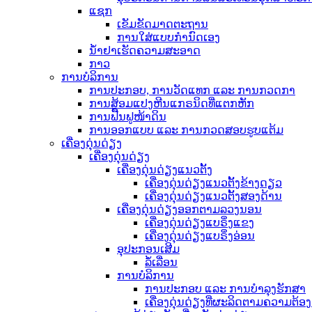
ແຊກ
ເຂັມຂັດມາດຕະຖານ
ການໃສ່ແບບກຳນົດເອງ
ນ້ຳຢາເຮັດຄວາມສະອາດ
ກາວ
ການບໍລິການ
ການປະກອບ, ການວັດແທກ ແລະ ການກວດກາ
ການສ້ອມແປງຫີນແກຣນິດທີ່ແຕກຫັກ
ການຟື້ນຟູໜ້າດິນ
ການອອກແບບ ແລະ ການກວດສອບຮູບແຕ້ມ
ເຄື່ອງດຸ່ນດ່ຽງ
ເຄື່ອງດຸ່ນດ່ຽງ
ເຄື່ອງດຸ່ນດ່ຽງແນວຕັ້ງ
ເຄື່ອງດຸ່ນດ່ຽງແນວຕັ້ງຂ້າງດຽວ
ເຄື່ອງດຸ່ນດ່ຽງແນວຕັ້ງສອງດ້ານ
ເຄື່ອງດຸ່ນດ່ຽງອອກຕາມລວງນອນ
ເຄື່ອງດຸ່ນດ່ຽງແບຣິ່ງແຂງ
ເຄື່ອງດຸ່ນດ່ຽງແບຣິ່ງອ່ອນ
ອຸປະກອນເສີມ
ລໍ້ເລື່ອນ
ການບໍລິການ
ການປະກອບ ແລະ ການບຳລຸງຮັກສາ
ເຄື່ອງດຸ່ນດ່ຽງທີ່ຜະລິດຕາມຄວາມຕ້ອ