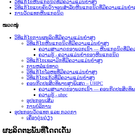
ວິທີແກ້ໄຂຫີນແກຣນິດທີ່ມີຄວາມແມ່ນຍຳສູງ
ວິທີແກ້ໄຂແບບຄົບວົງຈອນສຳລັບຫີນແກຣນິດທີ່ມີຄວາມແມ່ນຍໍາສ
ການວັດແທກຫີນແກຣນິດ
ໝວດໝູ່
ວິທີແກ້ໄຂການຜະລິດທີ່ມີຄວາມແມ່ນຍໍາສູງ
ວິທີແກ້ໄຂຫີນແກຣນິດທີ່ມີຄວາມແມ່ນຍຳສູງ
ຄວາມສາມາດຂອງພວກເຮົາ — ຫີນແກຣນິດທີ່ມີຄ
ຄວາມຮູ້ - ຄວາມແມ່ນຍໍາຂອງຫີນແກຣນິດ
ວິທີແກ້ໄຂເຊລາມິກທີ່ມີຄວາມແມ່ນຍໍາສູງ
ການຫລໍ່ແຮ່ທາດ
ວິທີແກ້ໄຂໂລຫະທີ່ມີຄວາມແມ່ນຍໍາສູງ
ວິທີແກ້ໄຂແກ້ວທີ່ມີຄວາມແມ່ນຍໍາສູງ
ຄອນກີດປະສິດທິພາບສູງພິເສດ – UHPC
ຄວາມສາມາດຂອງພວກເຮົາ — ຄອນກີດປະສິດທິພາ
ຄວາມຮູ້ - uhpc
ອຸປະກອນເສີມ
ການບໍລິການ
ອຸປະກອນວັດແທກ ແລະ ກວດກາ
ເຄື່ອງດຸ່ນດ່ຽງ
ຜະລິດຕະພັນທີ່ໂດດເດັ່ນ