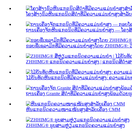
ໂຄງສ້າງຂົວຫີນແກຣນິດສີດຳທີ່ມີຄວາມແມ່ນຍໍາສູງສຳລັບ 
ຖານເຄື່ອງຈັກຫີນແກຣນິດທີ່ມີຄວາມແມ່ນຍໍາສູງ — ໂຄງສ້
ຂອບຊື່ເຊລາມິກທີ່ມີຄວາມແມ່ນຍໍາສູງໂດຍ ZHHIMG®: 
ZHHIMG® ແກຣນິດຄວາມແມ່ນຍໍາສູງ | ແກຣນິດສີດໍາສາມ
ໄມ້ບັນທັດຫີນແກຣນິດທີ່ມີຄວາມແມ່ນຍໍາສູງ: ຄວາມແມ່ນ
ຖານເຄື່ອງ Granite ສີດຳທີ່ມີຄວາມແມ່ນຍໍາສູງພ້ອມດ້ວຍຮູບ
ຫີນແກຣນິດຄວາມໜາແໜ້ນສູງສຳລັບເຄື່ອງ CMM
ZHHIMG® ຮູບສາມຫຼ່ຽມແກຣນິດຄວາມແມ່ນຍໍາສູງ