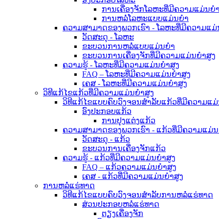
ການເຄື່ອງຈັກໂລຫະທີ່ມີຄວາມແມ່ນຍໍາ
ການຫລໍ່ໂລຫະແບບແມ່ນຍໍາ
ຄວາມສາມາດຂອງພວກເຮົາ - ໂລຫະທີ່ມີຄວາມແມ່ນ
ວັດສະດຸ - ໂລຫະ
ຂະບວນການຫລໍ່ແບບແມ່ນຍໍາ
ຂະບວນການເຄື່ອງຈັກທີ່ມີຄວາມແມ່ນຍໍາສູງ
ຄວາມຮູ້ - ໂລຫະທີ່ມີຄວາມແມ່ນຍໍາສູງ
FAQ – ໂລຫະທີ່ມີຄວາມແມ່ນຍໍາສູງ
ເຄສ - ໂລຫະທີ່ມີຄວາມແມ່ນຍໍາສູງ
ວິທີແກ້ໄຂແກ້ວທີ່ມີຄວາມແມ່ນຍໍາສູງ
ວິທີແກ້ໄຂແບບຄົບວົງຈອນສຳລັບແກ້ວທີ່ມີຄວາມແມ່
ອົງປະກອບແກ້ວ
ການປຸງແຕ່ງແກ້ວ
ຄວາມສາມາດຂອງພວກເຮົາ - ແກ້ວທີ່ມີຄວາມແມ່ນຍ
ວັດສະດຸ - ແກ້ວ
ຂະບວນການເຄື່ອງຈັກແກ້ວ
ຄວາມຮູ້ - ແກ້ວທີ່ມີຄວາມແມ່ນຍໍາສູງ
FAQ – ແກ້ວຄວາມແມ່ນຍໍາສູງ
ເຄສ - ແກ້ວທີ່ມີຄວາມແມ່ນຍໍາສູງ
ການຫລໍ່ແຮ່ທາດ
ວິທີແກ້ໄຂແບບຄົບວົງຈອນສຳລັບການຫລໍ່ແຮ່ທາດ
ສ່ວນປະກອບຫລໍ່ແຮ່ທາດ
ຕຽງເຄື່ອງຈັກ