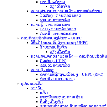
ການຕື່ມແຮ່ທາດ
ຕຽງເຄື່ອງຈັກ
ຄວາມສາມາດຂອງພວກເຮົາ - ການຫລໍ່ແຮ່ທາດ
ວັດສະດຸ - ການຫລໍ່ແຮ່ທາດ
ຂະບວນການຜະລິດ
ຄວາມຮູ້ - ການຫລໍ່ແຮ່ທາດ
FAQ - ການຫລໍ່ແຮ່ທາດ
ກໍລະນີ - ການຫລໍ່ແຮ່ທາດ
ຄອນກີດປະສິດທິພາບສູງພິເສດ – UHPC
ວິທີແກ້ໄຂແບບຄົບວົງຈອນຂອງ UHPC
ອົງປະກອບກົນຈັກ
ຕຽງເຄື່ອງຈັກ
ຄວາມສາມາດຂອງພວກເຮົາ — ຄອນກີດປະສິດທິພາ
ວັດສະດຸ - UHPC
ຂະບວນການຜະລິດ
ຄວາມຮູ້ - uhpc
ຄຳຖາມທີ່ຖືກຖາມເລື້ອຍໆ – UHPC (RPC)
ກໍລະນີ - UHPC (RPC)
ອຸປະກອນເສີມ
ຮອງຮັບ
ແຈັກ
ສະຫນັບສະຫນູນການເຊື່ອມ
ຕິດຕັ້ງເຄື່ອງຈັກ
ອຸປະກອນຕ້ານການສັ່ນສະເທືອນອຸດສາຫະກໍ