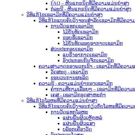
FAQ – ຫີນແກຣນິດທີ່ມີຄວາມແມ່ນຍໍາສູງ
ກໍລະນີ - ຫີນແກຣນິດທີ່ມີຄວາມແມ່ນຍໍາສູງ
ວິທີແກ້ໄຂເຊລາມິກທີ່ມີຄວາມແມ່ນຍໍາສູງ
ວິທີແກ້ໄຂແບບຄົບວົງຈອນສຳລັບເຊລາມິກທີ່ມີຄວາມ
ການວັດແທກເຊລາມິກ
ໄມ້ບັນທັດເຊລາມິກ
ຂອບຊື່ເຊລາມິກ
ໄມ້ບັນທັດລອຍອາກາດເຊລາມິກ
ສ່ວນປະກອບເຊລາມິກ
ແບຣິ່ງອາກາດເຊລາມິກ
ອົງປະກອບກົນຈັກເຊລາມິກ
ຄວາມສາມາດຂອງພວກເຮົາ - ເຊລາມິກທີ່ມີຄວາມແມ
ວັດສະດຸ - ເຊລາມິກ
ຂະບວນການຜະລິດ
ຄວາມຮູ້ - ຄວາມແມ່ນຍຳຂອງເຊລາມິກ
ຄຳຖາມທີ່ຖາມເລື້ອຍໆ – ເຊລາມິກທີ່ມີຄວາມ
ເຄສ - ເຊລາມິກອຸດສາຫະກຳ
ວິທີແກ້ໄຂໂລຫະທີ່ມີຄວາມແມ່ນຍໍາສູງ
ວິທີແກ້ໄຂແບບຄົບວົງຈອນກ່ຽວກັບໂລຫະທີ່ມີຄວາມ
ການວັດແທກໂລຫະ
ແຜ່ນພື້ນຜິວເຫຼັກຫລໍ່
ແຜ່ນພື້ນຜິວແສງ
ບລັອກເຄື່ອງວັດ
ອົງປະກອບໂລຫະ