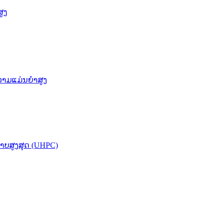
ູງ
ວາມແມ່ນຍຳສູງ
ບສູງສຸດ (UHPC)