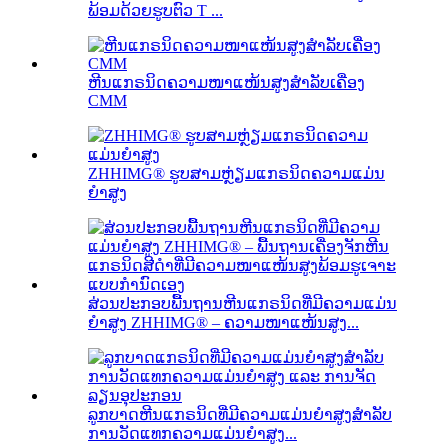
ພ້ອມດ້ວຍຮູບຕົວ T ...
ຫີນແກຣນິດຄວາມໜາແໜ້ນສູງສຳລັບເຄື່ອງ
CMM
ZHHIMG® ຮູບສາມຫຼ່ຽມແກຣນິດຄວາມແມ່ນ
ຍໍາສູງ
ສ່ວນປະກອບພື້ນຖານຫີນແກຣນິດທີ່ມີຄວາມແມ່ນ
ຍໍາສູງ ZHHIMG® – ຄວາມໜາແໜ້ນສູງ...
ລູກບາດຫີນແກຣນິດທີ່ມີຄວາມແມ່ນຍໍາສູງສໍາລັບ
ການວັດແທກຄວາມແມ່ນຍໍາສູງ...