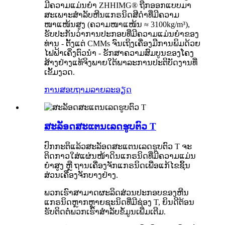
ມີຄວາມແມ່ນຍຳ ZHHIMG® ຖືກອອກແບບມາ
ສະເພາະສຳລັບຫີນແກຣນິດສີດຳທີ່ມີຄວາມ
ໜາແໜ້ນສູງ (ຄວາມໜາແໜ້ນ ≈ 3100kg/m³),
ຮັບປະກັນວ່າການປະກອບທີ່ມີຄວາມແມ່ນຍຳຂອງ
ທ່ານ - ຕັ້ງແຕ່ CMMs ຈົນເຖິງເຄື່ອງມືການພິມດ້ວຍ
ໄຟຟ້າເຄິ່ງຕົວນຳ - ຮັກສາຄວາມສົມບູນຂອງໂຄງ
ສ້າງຢ່າງແທ້ຈິງພາຍໃຕ້ພາລະການປະຕິບັດງານທີ່
ເຂັ້ມງວດ.
ການສອບຖາມ
ລາຍລະອຽດ
ສະລັອດສະແຕນເລດຮູບຕົວ T
ປົກກະຕິແລ້ວສະລັອດສະແຕນເລດຮູບຕົວ T ຈະ
ຕິດກາວໃສ່ແຜ່ນໜ້າດິນແກຣນິດທີ່ມີຄວາມແມ່ນ
ຍໍາສູງ ຫຼື ຖານເຄື່ອງຈັກແກຣນິດເພື່ອແກ້ໄຂຊິ້ນ
ສ່ວນເຄື່ອງຈັກບາງຢ່າງ.
ພວກເຮົາສາມາດຜະລິດສ່ວນປະກອບຂອງຫີນ
ແກຣນິດຫຼາກຫຼາຍຊະນິດທີ່ມີຊ່ອງ T, ຍິນດີຕ້ອນ
ຮັບຕິດຕໍ່ພວກເຮົາສຳລັບຂໍ້ມູນເພີ່ມເຕີມ.