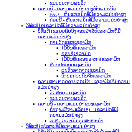
ຂະບວນການຜະລິດ
ຄວາມຮູ້ - ຄວາມແມ່ນຍໍາຂອງຫີນແກຣນິດ
FAQ – ຫີນແກຣນິດທີ່ມີຄວາມແມ່ນຍໍາສູງ
ກໍລະນີ - ຫີນແກຣນິດທີ່ມີຄວາມແມ່ນຍໍາສູງ
ວິທີແກ້ໄຂເຊລາມິກທີ່ມີຄວາມແມ່ນຍໍາສູງ
ວິທີແກ້ໄຂແບບຄົບວົງຈອນສຳລັບເຊລາມິກທີ່ມີ
ຄວາມແມ່ນຍໍາສູງ
ການວັດແທກເຊລາມິກ
ໄມ້ບັນທັດເຊລາມິກ
ຂອບຊື່ເຊລາມິກ
ໄມ້ບັນທັດລອຍອາກາດເຊລາມິກ
ສ່ວນປະກອບເຊລາມິກ
ແບຣິ່ງອາກາດເຊລາມິກ
ອົງປະກອບກົນຈັກເຊລາມິກ
ຄວາມສາມາດຂອງພວກເຮົາ - ເຊລາມິກທີ່ມີຄວາມ
ແມ່ນຍໍາສູງ
ວັດສະດຸ - ເຊລາມິກ
ຂະບວນການຜະລິດ
ຄວາມຮູ້ - ຄວາມແມ່ນຍຳຂອງເຊລາມິກ
ຄຳຖາມທີ່ຖາມເລື້ອຍໆ – ເຊລາມິກທີ່ມີ
ຄວາມແມ່ນຍຳສູງ
ເຄສ - ເຊລາມິກອຸດສາຫະກຳ
ວິທີແກ້ໄຂໂລຫະທີ່ມີຄວາມແມ່ນຍໍາສູງ
ວິທີແກ້ໄຂແບບຄົບວົງຈອນກ່ຽວກັບໂລຫະທີ່ມີ