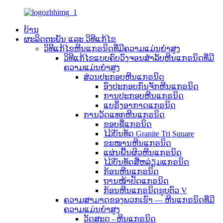
ບ້ານ
ຜະລິດຕະພັນ ແລະ ວິທີແກ້ໄຂ
ວິທີແກ້ໄຂຫີນແກຣນິດທີ່ມີຄວາມແມ່ນຍຳສູງ
ວິທີແກ້ໄຂແບບຄົບວົງຈອນສຳລັບຫີນແກຣນິດທີ່ມີ
ຄວາມແມ່ນຍໍາສູງ
ສ່ວນປະກອບຫີນແກຣນິດ
ອົງປະກອບກົນຈັກຫີນແກຣນິດ
ການປະກອບຫີນແກຣນິດ
ແບຣິ່ງອາກາດແກຣນິດ
ການວັດແທກຫີນແກຣນິດ
ຂອບຊື່ແກຣນິດ
ໄມ້ບັນທັດ Granite Tri Square
ຂະໜານຫີນແກຣນິດ
ແຜ່ນພື້ນຜິວຫີນແກຣນິດ
ໄມ້ບັນທັດສີ່ຫລ່ຽມແກຣນິດ
ກ້ອນຫີນແກຣນິດ
ຖານໜ້າປັດແກຣນິດ
ກ້ອນຫີນແກຣນິດຮູບຕົວ V
ຄວາມສາມາດຂອງພວກເຮົາ — ຫີນແກຣນິດທີ່ມີ
ຄວາມແມ່ນຍຳສູງ
ວັດສະດຸ - ຫີນແກຣນິດ