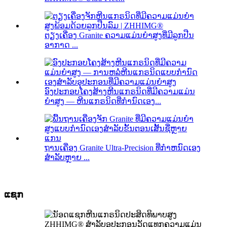
ຕຽງເຄື່ອງ Granite ຄວາມແມ່ນຍໍາສູງທີ່ມີລູກປືນ
ອາກາດ ...
ອົງປະກອບໂຄງສ້າງຫີນແກຣນິດທີ່ມີຄວາມແມ່ນ
ຍໍາສູງ — ຫີນແກຣນິດທີ່ກຳນົດເອງ...
ຖານເຄື່ອງ Granite Ultra-Precision ທີ່ກໍາຫນົດເອງ
ສໍາລັບຫຼາຍ ...
ແຊກ