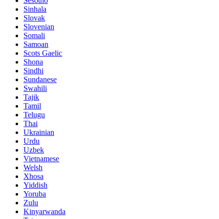
Sesotho
Sinhala
Slovak
Slovenian
Somali
Samoan
Scots Gaelic
Shona
Sindhi
Sundanese
Swahili
Tajik
Tamil
Telugu
Thai
Ukrainian
Urdu
Uzbek
Vietnamese
Welsh
Xhosa
Yiddish
Yoruba
Zulu
Kinyarwanda