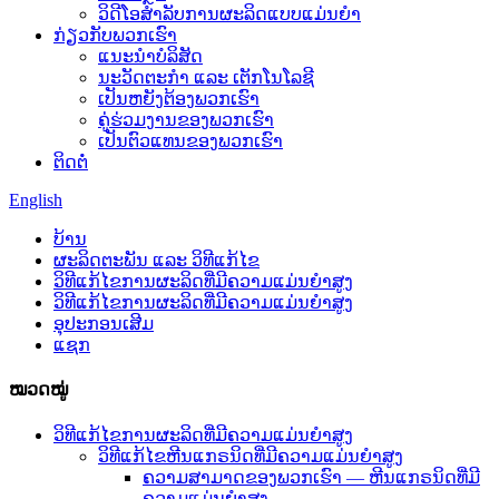
ວິດີໂອສຳລັບການຜະລິດແບບແມ່ນຍຳ
ກ່ຽວກັບພວກເຮົາ
ແນະນໍາບໍລິສັດ
ນະວັດຕະກໍາ ແລະ ເຕັກໂນໂລຊີ
ເປັນຫຍັງຕ້ອງພວກເຮົາ
ຄູ່ຮ່ວມງານຂອງພວກເຮົາ
ເປັນຕົວແທນຂອງພວກເຮົາ
ຕິດຕໍ່
English
ບ້ານ
ຜະລິດຕະພັນ ແລະ ວິທີແກ້ໄຂ
ວິທີແກ້ໄຂການຜະລິດທີ່ມີຄວາມແມ່ນຍໍາສູງ
ວິທີແກ້ໄຂການຜະລິດທີ່ມີຄວາມແມ່ນຍໍາສູງ
ອຸປະກອນເສີມ
ແຊກ
ໝວດໝູ່
ວິທີແກ້ໄຂການຜະລິດທີ່ມີຄວາມແມ່ນຍໍາສູງ
ວິທີແກ້ໄຂຫີນແກຣນິດທີ່ມີຄວາມແມ່ນຍຳສູງ
ຄວາມສາມາດຂອງພວກເຮົາ — ຫີນແກຣນິດທີ່ມີ
ຄວາມແມ່ນຍຳສູງ