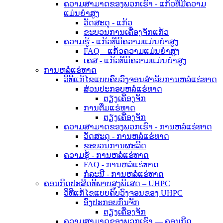
ຄວາມສາມາດຂອງພວກເຮົາ - ແກ້ວທີ່ມີຄວາມ
ແມ່ນຍໍາສູງ
ວັດສະດຸ - ແກ້ວ
ຂະບວນການເຄື່ອງຈັກແກ້ວ
ຄວາມຮູ້ - ແກ້ວທີ່ມີຄວາມແມ່ນຍໍາສູງ
FAQ – ແກ້ວຄວາມແມ່ນຍໍາສູງ
ເຄສ - ແກ້ວທີ່ມີຄວາມແມ່ນຍໍາສູງ
ການຫລໍ່ແຮ່ທາດ
ວິທີແກ້ໄຂແບບຄົບວົງຈອນສຳລັບການຫລໍ່ແຮ່ທາດ
ສ່ວນປະກອບຫລໍ່ແຮ່ທາດ
ຕຽງເຄື່ອງຈັກ
ການຕື່ມແຮ່ທາດ
ຕຽງເຄື່ອງຈັກ
ຄວາມສາມາດຂອງພວກເຮົາ - ການຫລໍ່ແຮ່ທາດ
ວັດສະດຸ - ການຫລໍ່ແຮ່ທາດ
ຂະບວນການຜະລິດ
ຄວາມຮູ້ - ການຫລໍ່ແຮ່ທາດ
FAQ - ການຫລໍ່ແຮ່ທາດ
ກໍລະນີ - ການຫລໍ່ແຮ່ທາດ
ຄອນກີດປະສິດທິພາບສູງພິເສດ – UHPC
ວິທີແກ້ໄຂແບບຄົບວົງຈອນຂອງ UHPC
ອົງປະກອບກົນຈັກ
ຕຽງເຄື່ອງຈັກ
ຄວາມສາມາດຂອງພວກເຮົາ — ຄອນກີດ