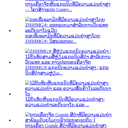
ຖານເຄື່ອງຈັກຫີນແກຣນິດທີ່ມີຄວາມແມ່ນຍໍາສູງ
— ໂຄງສ້າງແບບ Gantry...
ຂອບຊື່ເຊລາມິກທີ່ມີຄວາມແມ່ນຍໍາສູງໂດຍ
ZHHIMG®: ວິສະວະກອນ...
ZHHIMG® ແກຣນິດຄວາມແມ່ນຍໍາສູງ | ແກຣ
ນິດສີດໍາສາມຫຼ່ຽມ...
ໄມ້ບັນທັດຫີນແກຣນິດທີ່ມີຄວາມແມ່ນຍໍາສູງ:
ຄວາມແມ່ນຍໍາລະດັບນາໂນ ແລະ ...
ຖານເຄື່ອງ Granite ສີດຳທີ່ມີຄວາມແມ່ນຍໍາສູງ