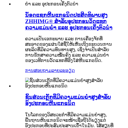
ນັອດແຊກຫີນແກຣນິດປະສິດທິພາບສູງ
ZHHIMG® ສຳລັບອຸປະກອນວັດແທກ
ຄວາມແມ່ນຍຳ ແລະ ອຸປະກອນເຄິ່ງຕົວນຳ
ຄວາມເປັນເອກະພາບ ແລະ ການເຄື່ອງຈັກທີ່
ສະອາດຂອງແຜ່ນໃສ່ຊີ້ໃຫ້ເຫັນເຖິງຂະບວນການ
ຜະລິດທີ່ມີຄວາມທົນທານສູງ, ເຊິ່ງຈຳເປັນສຳລັບ
ການຮັກສາຄວາມໝັ້ນຄົງ ແລະ ຄວາມແມ່ນຍຳ
ຂອງເວທີການວັດແທກທີ່ອີງໃສ່ຫີນແກຣນິດ.
ການສອບຖາມ
ລາຍລະອຽດ
ຊິ້ນສ່ວນເກຼັກທີ່ມີຄວາມແມ່ນຍໍາສູງສໍາລັບ
ອົງປະກອບຫີນແກຣນິດ
ໃນໂລກຂອງວິສະວະກຳທີ່ມີຄວາມແມ່ນຍຳສູງ,
ພື້ນຖານຫີນແກຣນິດຈະໜ້າເຊື່ອຖືໄດ້ພຽງແຕ່
ອົງປະກອບທີ່ປະສົມປະສານເຂົ້າໃນມັນ. ໄສ້ສຽບທີ່