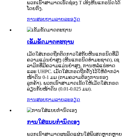
ພວກເຮົາສາມາດເຮັດຊ່ອງ T ເທິງຫີນແກຣນິດໄດ້
ໂດຍກົງ.
ການສອບຖາມ
ລາຍລະອຽດ
ເຂັມຂັດມາດຕະຖານ
ເມັດໃສ່ເກຣດຖືກຕິດກາວໃສ່ກັບຫີນແກຣນິດທີ່ມີ
ຄວາມແມ່ນຍໍາສູງ (ຫີນແກຣນິດທໍາມະຊາດ), ເຊ
ລາມິກທີ່ມີຄວາມແມ່ນຍໍາສູງ, ການຫລໍ່ແຮ່ທາດ
ແລະ UHPC. ເມັດໃສ່ເກຣດຖືກຕັ້ງໄວ້ໃຫ້ຕ່ຳກວ່າ
ໜ້າດິນ 0-1 ມມ (ຕາມຄວາມຕ້ອງການຂອງ
ລູກຄ້າ). ພວກເຮົາສາມາດເຮັດໃຫ້ເມັດໃສ່ເກຣດ
ລຽບກັບໜ້າດິນ (0.01-0.025 ມມ).
ການສອບຖາມ
ລາຍລະອຽດ
ການໃສ່ແບບກຳນົດເອງ
ພວກເຮົາສາມາດຜະລິດແຜ່ນໃສ່ພິເສດຫຼາກຫຼາຍ