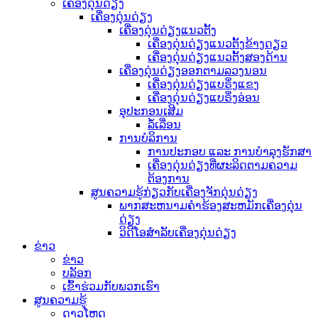
ເຄື່ອງດຸ່ນດ່ຽງ
ເຄື່ອງດຸ່ນດ່ຽງ
ເຄື່ອງດຸ່ນດ່ຽງແນວຕັ້ງ
ເຄື່ອງດຸ່ນດ່ຽງແນວຕັ້ງຂ້າງດຽວ
ເຄື່ອງດຸ່ນດ່ຽງແນວຕັ້ງສອງດ້ານ
ເຄື່ອງດຸ່ນດ່ຽງອອກຕາມລວງນອນ
ເຄື່ອງດຸ່ນດ່ຽງແບຣິ່ງແຂງ
ເຄື່ອງດຸ່ນດ່ຽງແບຣິ່ງອ່ອນ
ອຸປະກອນເສີມ
ລໍ້ເລື່ອນ
ການບໍລິການ
ການປະກອບ ແລະ ການບຳລຸງຮັກສາ
ເຄື່ອງດຸ່ນດ່ຽງທີ່ຜະລິດຕາມຄວາມ
ຕ້ອງການ
ສູນຄວາມຮູ້ກ່ຽວກັບເຄື່ອງຈັກດຸ່ນດ່ຽງ
ພາກສະຫນາມຄໍາຮ້ອງສະຫມັກເຄື່ອງດຸ່ນ
ດ່ຽງ
ວິດີໂອສຳລັບເຄື່ອງດຸ່ນດ່ຽງ
ຂ່າວ
ຂ່າວ
ບລັອກ
ເຂົ້າຮ່ວມກັບພວກເຮົາ
ສູນຄວາມຮູ້
ດາວໂຫຼດ