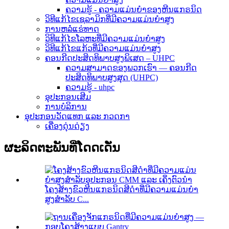
ຄວາມຮູ້ - ຄວາມແມ່ນຍໍາຂອງຫີນແກຣນິດ
ວິທີແກ້ໄຂເຊລາມິກທີ່ມີຄວາມແມ່ນຍໍາສູງ
ການຫລໍ່ແຮ່ທາດ
ວິທີແກ້ໄຂໂລຫະທີ່ມີຄວາມແມ່ນຍໍາສູງ
ວິທີແກ້ໄຂແກ້ວທີ່ມີຄວາມແມ່ນຍໍາສູງ
ຄອນກີດປະສິດທິພາບສູງພິເສດ – UHPC
ຄວາມສາມາດຂອງພວກເຮົາ — ຄອນກີດ
ປະສິດທິພາບສູງສຸດ (UHPC)
ຄວາມຮູ້ - uhpc
ອຸປະກອນເສີມ
ການບໍລິການ
ອຸປະກອນວັດແທກ ແລະ ກວດກາ
ເຄື່ອງດຸ່ນດ່ຽງ
ຜະລິດຕະພັນທີ່ໂດດເດັ່ນ
ໂຄງສ້າງຂົວຫີນແກຣນິດສີດຳທີ່ມີຄວາມແມ່ນຍໍາ
ສູງສຳລັບ C...