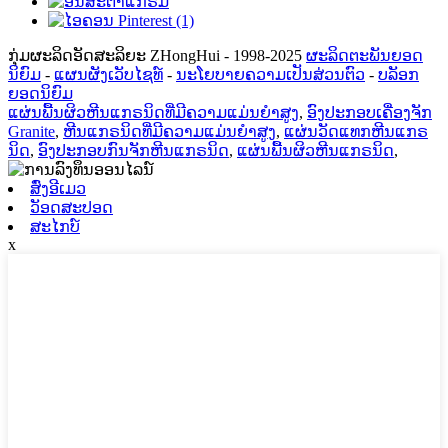
ກຸ່ມຜະລິດອັດສະລິຍະ ZHongHui - 1998-2025
ຜະລິດຕະພັນຍອດ
ນິຍົມ
-
ແຜນຜັງເວັບໄຊທ໌
-
ນະໂຍບາຍຄວາມເປັນສ່ວນຕົວ
-
ບລັອກ
ຍອດນິຍົມ
ແຜ່ນພື້ນຜິວຫີນແກຣນິດທີ່ມີຄວາມແມ່ນຍໍາສູງ
,
ອົງປະກອບເຄື່ອງຈັກ
Granite
,
ຫີນແກຣນິດທີ່ມີຄວາມແມ່ນຍໍາສູງ
,
ແຜ່ນວັດແທກຫີນແກຣ
ນິດ
,
ອົງປະກອບກົນຈັກຫີນແກຣນິດ
,
ແຜ່ນພື້ນຜິວຫີນແກຣນິດ
,
ສົ່ງອີເມວ
ວັອດສະປອດ
ສະໄກບ໌
x