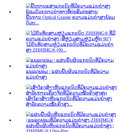
ພື້ນຖານ Optical Granite ຄວາມແມ່ນຍໍາສູງພ້ອມ
ດ້ວຍ...
ໄມ້ບັນທັດສາມຫຼ່ຽມແກຣນິດທີ່ມີຄວາມແມ່ນຍຳ
ສູງ ZHHIMG® (90...
ແພລດຟອມ / ແຜ່ນພື້ນຜິວແກຣນິດທີ່ມີຄວາມ
ແມ່ນຍໍາສູງ
ເສົາໂຄງສ້າງຫີນແກຣນິດທີ່ມີຄວາມແມ່ນຍໍາສູງ
ສໍາລັບຄວາມໝັ້ນຄົງສູງ...
ແຜ່ນພື້ນຜິວຫີນແກຣນິດທີ່ມີຄວາມແມ່ນຍໍາສູງ |
ZHHIMG® Ultra-Prec...