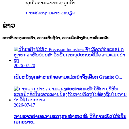
ຊະນິດຕາມແບບຂອງລູກຄ້າ.
ການສອບຖາມ
ລາຍລະອຽດ
ຂ່າວ
ຮອຍຕີນຂອງພວກເຮົາ, ຄວາມເປັນຜູ້ນຳ, ຄວາມຄິດສ້າງສັນ, ຜະລິດຕະພັນ
2026-07-20
ເປັນຫຍັງອຸດສາຫະກໍາຄວາມແມ່ນຍໍາຈຶ່ງເລືອກ Granite O...
2026-07-17
ການແຈກຢາຍຄວາມແຂງສະໝໍ່າສະເໝີ: ວິທີການເຮັດໃຫ້ເປັນ
ເອກະພາບ...