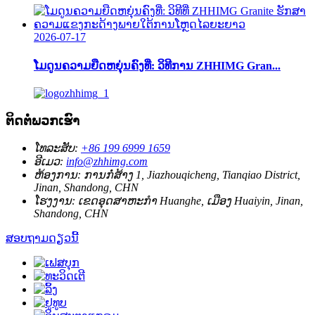
2026-07-17
ໂມດູນຄວາມຍືດຫຍຸ່ນຄົງທີ່: ວິທີການ ZHHIMG Gran...
ຕິດຕໍ່ພວກເຮົາ
ໂທລະສັບ:
+86 199 6999 1659
ອີເມວ:
info@zhhimg.com
ຫ້ອງການ:
ການກໍ່ສ້າງ 1, Jiazhouqicheng, Tianqiao District,
Jinan, Shandong, CHN
ໂຮງງານ:
ເຂດ​ອຸດ​ສາ​ຫະ​ກໍາ Huanghe​, ເມືອງ Huaiyin​, Jinan​,
Shandong​, CHN​
ສອບຖາມດຽວນີ້