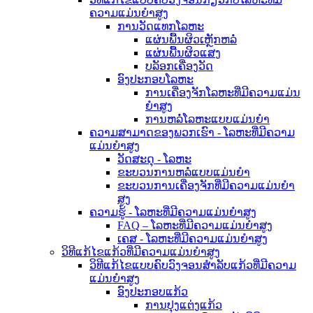
ຄວາມແມ່ນຍໍາສູງ
ການວັດແທກໂລຫະ
ແຜ່ນພື້ນຜິວເຫຼັກຫລໍ່
ແຜ່ນພື້ນຜິວແສງ
ບລັອກເຄື່ອງວັດ
ອົງປະກອບໂລຫະ
ການເຄື່ອງຈັກໂລຫະທີ່ມີຄວາມແມ່ນ
ຍໍາສູງ
ການຫລໍ່ໂລຫະແບບແມ່ນຍໍາ
ຄວາມສາມາດຂອງພວກເຮົາ - ໂລຫະທີ່ມີຄວາມ
ແມ່ນຍໍາສູງ
ວັດສະດຸ - ໂລຫະ
ຂະບວນການຫລໍ່ແບບແມ່ນຍໍາ
ຂະບວນການເຄື່ອງຈັກທີ່ມີຄວາມແມ່ນຍໍາ
ສູງ
ຄວາມຮູ້ - ໂລຫະທີ່ມີຄວາມແມ່ນຍໍາສູງ
FAQ – ໂລຫະທີ່ມີຄວາມແມ່ນຍໍາສູງ
ເຄສ - ໂລຫະທີ່ມີຄວາມແມ່ນຍໍາສູງ
ວິທີແກ້ໄຂແກ້ວທີ່ມີຄວາມແມ່ນຍໍາສູງ
ວິທີແກ້ໄຂແບບຄົບວົງຈອນສຳລັບແກ້ວທີ່ມີຄວາມ
ແມ່ນຍໍາສູງ
ອົງປະກອບແກ້ວ
ການປຸງແຕ່ງແກ້ວ