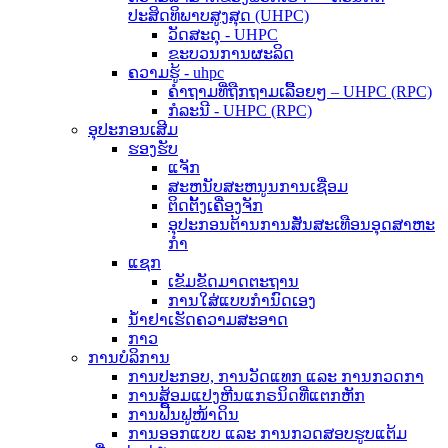
ປະສິດທິພາບສູງສຸດ (UHPC)
ວັດສະດຸ - UHPC
ຂະບວນການຜະລິດ
ຄວາມຮູ້ - uhpc
ຄຳຖາມທີ່ຖືກຖາມເລື້ອຍໆ – UHPC (RPC)
ກໍລະນີ - UHPC (RPC)
ອຸປະກອນເສີມ
ຮອງຮັບ
ແຈັກ
ສະຫນັບສະຫນູນການເຊື່ອມ
ຕິດຕັ້ງເຄື່ອງຈັກ
ອຸປະກອນຕ້ານການສັ່ນສະເທືອນອຸດສາຫະ
ກໍາ
ແຊກ
ເຂັມຂັດມາດຕະຖານ
ການໃສ່ແບບກຳນົດເອງ
ນ້ຳຢາເຮັດຄວາມສະອາດ
ກາວ
ການບໍລິການ
ການປະກອບ, ການວັດແທກ ແລະ ການກວດກາ
ການສ້ອມແປງຫີນແກຣນິດທີ່ແຕກຫັກ
ການຟື້ນຟູໜ້າດິນ
ການອອກແບບ ແລະ ການກວດສອບຮູບແຕ້ມ