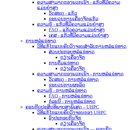
ຄວາມສາມາດຂອງພວກເຮົາ - ແກ້ວທີ່ມີຄວາມ
ແມ່ນຍໍາສູງ
ວັດສະດຸ - ແກ້ວ
ຂະບວນການເຄື່ອງຈັກແກ້ວ
ຄວາມຮູ້ - ແກ້ວທີ່ມີຄວາມແມ່ນຍໍາສູງ
FAQ – ແກ້ວຄວາມແມ່ນຍໍາສູງ
ເຄສ - ແກ້ວທີ່ມີຄວາມແມ່ນຍໍາສູງ
ການຫລໍ່ແຮ່ທາດ
ວິທີແກ້ໄຂແບບຄົບວົງຈອນສຳລັບການຫລໍ່ແຮ່ທາດ
ສ່ວນປະກອບຫລໍ່ແຮ່ທາດ
ຕຽງເຄື່ອງຈັກ
ການຕື່ມແຮ່ທາດ
ຕຽງເຄື່ອງຈັກ
ຄວາມສາມາດຂອງພວກເຮົາ - ການຫລໍ່ແຮ່ທາດ
ວັດສະດຸ - ການຫລໍ່ແຮ່ທາດ
ຂະບວນການຜະລິດ
ຄວາມຮູ້ - ການຫລໍ່ແຮ່ທາດ
FAQ - ການຫລໍ່ແຮ່ທາດ
ກໍລະນີ - ການຫລໍ່ແຮ່ທາດ
ຄອນກີດປະສິດທິພາບສູງພິເສດ – UHPC
ວິທີແກ້ໄຂແບບຄົບວົງຈອນຂອງ UHPC
ອົງປະກອບກົນຈັກ
ຕຽງເຄື່ອງຈັກ
ຄວາມສາມາດຂອງພວກເຮົາ — ຄອນກີດ