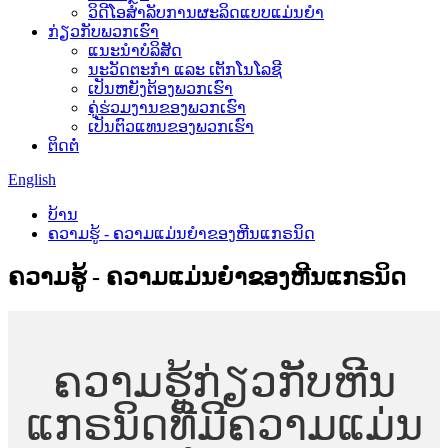
ວິດີໂອສຳລັບການຜະລິດແບບແມ່ນຍຳ
ກ່ຽວກັບພວກເຮົາ
ແນະນໍາບໍລິສັດ
ນະວັດຕະກໍາ ແລະ ເຕັກໂນໂລຊີ
ເປັນຫຍັງຕ້ອງພວກເຮົາ
ຄູ່ຮ່ວມງານຂອງພວກເຮົາ
ເປັນຕົວແທນຂອງພວກເຮົາ
ຕິດຕໍ່
English
ບ້ານ
ຄວາມຮູ້ - ຄວາມແມ່ນຍໍາຂອງຫີນແກຣນິດ
ຄວາມຮູ້ - ຄວາມແມ່ນຍໍາຂອງຫີນແກຣນິດ
ຄວາມຮູ້ກ່ຽວກັບຫີນ
ແກຣນິດທີ່ມີຄວາມແມ່ນ