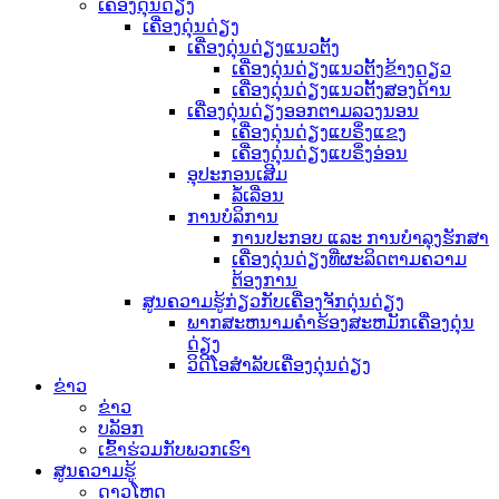
ເຄື່ອງດຸ່ນດ່ຽງ
ເຄື່ອງດຸ່ນດ່ຽງ
ເຄື່ອງດຸ່ນດ່ຽງແນວຕັ້ງ
ເຄື່ອງດຸ່ນດ່ຽງແນວຕັ້ງຂ້າງດຽວ
ເຄື່ອງດຸ່ນດ່ຽງແນວຕັ້ງສອງດ້ານ
ເຄື່ອງດຸ່ນດ່ຽງອອກຕາມລວງນອນ
ເຄື່ອງດຸ່ນດ່ຽງແບຣິ່ງແຂງ
ເຄື່ອງດຸ່ນດ່ຽງແບຣິ່ງອ່ອນ
ອຸປະກອນເສີມ
ລໍ້ເລື່ອນ
ການບໍລິການ
ການປະກອບ ແລະ ການບຳລຸງຮັກສາ
ເຄື່ອງດຸ່ນດ່ຽງທີ່ຜະລິດຕາມຄວາມ
ຕ້ອງການ
ສູນຄວາມຮູ້ກ່ຽວກັບເຄື່ອງຈັກດຸ່ນດ່ຽງ
ພາກສະຫນາມຄໍາຮ້ອງສະຫມັກເຄື່ອງດຸ່ນ
ດ່ຽງ
ວິດີໂອສຳລັບເຄື່ອງດຸ່ນດ່ຽງ
ຂ່າວ
ຂ່າວ
ບລັອກ
ເຂົ້າຮ່ວມກັບພວກເຮົາ
ສູນຄວາມຮູ້
ດາວໂຫຼດ