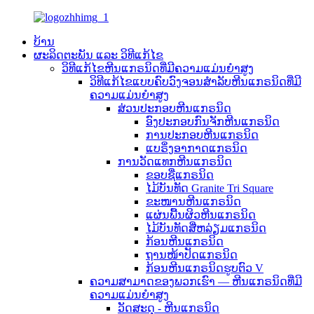
ບ້ານ
ຜະລິດຕະພັນ ແລະ ວິທີແກ້ໄຂ
ວິທີແກ້ໄຂຫີນແກຣນິດທີ່ມີຄວາມແມ່ນຍຳສູງ
ວິທີແກ້ໄຂແບບຄົບວົງຈອນສຳລັບຫີນແກຣນິດທີ່ມີ
ຄວາມແມ່ນຍໍາສູງ
ສ່ວນປະກອບຫີນແກຣນິດ
ອົງປະກອບກົນຈັກຫີນແກຣນິດ
ການປະກອບຫີນແກຣນິດ
ແບຣິ່ງອາກາດແກຣນິດ
ການວັດແທກຫີນແກຣນິດ
ຂອບຊື່ແກຣນິດ
ໄມ້ບັນທັດ Granite Tri Square
ຂະໜານຫີນແກຣນິດ
ແຜ່ນພື້ນຜິວຫີນແກຣນິດ
ໄມ້ບັນທັດສີ່ຫລ່ຽມແກຣນິດ
ກ້ອນຫີນແກຣນິດ
ຖານໜ້າປັດແກຣນິດ
ກ້ອນຫີນແກຣນິດຮູບຕົວ V
ຄວາມສາມາດຂອງພວກເຮົາ — ຫີນແກຣນິດທີ່ມີ
ຄວາມແມ່ນຍຳສູງ
ວັດສະດຸ - ຫີນແກຣນິດ