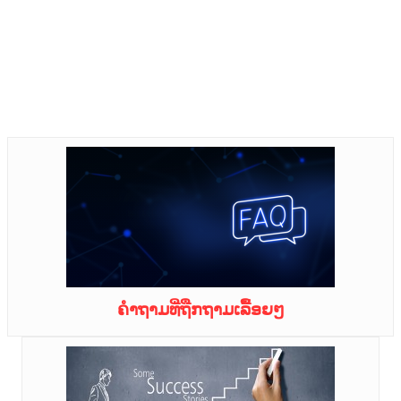
ຄຳຖາມທີ່ຖືກຖາມເລື້ອຍໆ