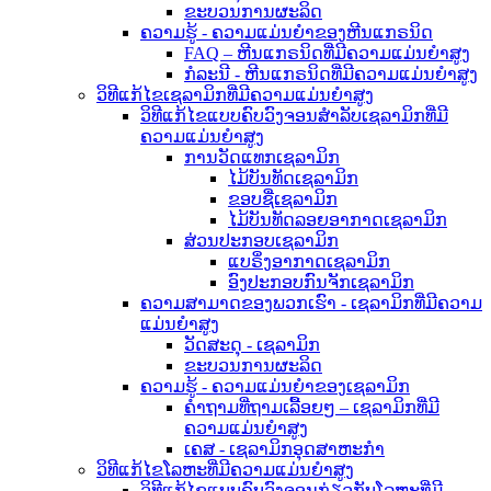
ຂະບວນການຜະລິດ
ຄວາມຮູ້ - ຄວາມແມ່ນຍໍາຂອງຫີນແກຣນິດ
FAQ – ຫີນແກຣນິດທີ່ມີຄວາມແມ່ນຍໍາສູງ
ກໍລະນີ - ຫີນແກຣນິດທີ່ມີຄວາມແມ່ນຍໍາສູງ
ວິທີແກ້ໄຂເຊລາມິກທີ່ມີຄວາມແມ່ນຍໍາສູງ
ວິທີແກ້ໄຂແບບຄົບວົງຈອນສຳລັບເຊລາມິກທີ່ມີ
ຄວາມແມ່ນຍໍາສູງ
ການວັດແທກເຊລາມິກ
ໄມ້ບັນທັດເຊລາມິກ
ຂອບຊື່ເຊລາມິກ
ໄມ້ບັນທັດລອຍອາກາດເຊລາມິກ
ສ່ວນປະກອບເຊລາມິກ
ແບຣິ່ງອາກາດເຊລາມິກ
ອົງປະກອບກົນຈັກເຊລາມິກ
ຄວາມສາມາດຂອງພວກເຮົາ - ເຊລາມິກທີ່ມີຄວາມ
ແມ່ນຍໍາສູງ
ວັດສະດຸ - ເຊລາມິກ
ຂະບວນການຜະລິດ
ຄວາມຮູ້ - ຄວາມແມ່ນຍຳຂອງເຊລາມິກ
ຄຳຖາມທີ່ຖາມເລື້ອຍໆ – ເຊລາມິກທີ່ມີ
ຄວາມແມ່ນຍຳສູງ
ເຄສ - ເຊລາມິກອຸດສາຫະກຳ
ວິທີແກ້ໄຂໂລຫະທີ່ມີຄວາມແມ່ນຍໍາສູງ
ວິທີແກ້ໄຂແບບຄົບວົງຈອນກ່ຽວກັບໂລຫະທີ່ມີ