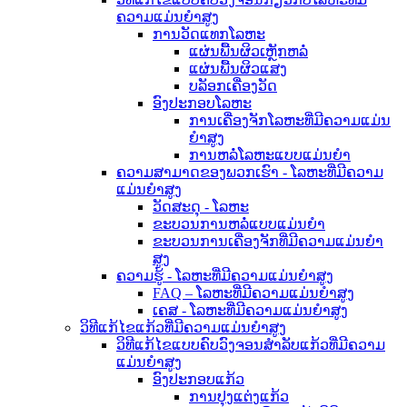
ຄວາມແມ່ນຍໍາສູງ
ການວັດແທກໂລຫະ
ແຜ່ນພື້ນຜິວເຫຼັກຫລໍ່
ແຜ່ນພື້ນຜິວແສງ
ບລັອກເຄື່ອງວັດ
ອົງປະກອບໂລຫະ
ການເຄື່ອງຈັກໂລຫະທີ່ມີຄວາມແມ່ນ
ຍໍາສູງ
ການຫລໍ່ໂລຫະແບບແມ່ນຍໍາ
ຄວາມສາມາດຂອງພວກເຮົາ - ໂລຫະທີ່ມີຄວາມ
ແມ່ນຍໍາສູງ
ວັດສະດຸ - ໂລຫະ
ຂະບວນການຫລໍ່ແບບແມ່ນຍໍາ
ຂະບວນການເຄື່ອງຈັກທີ່ມີຄວາມແມ່ນຍໍາ
ສູງ
ຄວາມຮູ້ - ໂລຫະທີ່ມີຄວາມແມ່ນຍໍາສູງ
FAQ – ໂລຫະທີ່ມີຄວາມແມ່ນຍໍາສູງ
ເຄສ - ໂລຫະທີ່ມີຄວາມແມ່ນຍໍາສູງ
ວິທີແກ້ໄຂແກ້ວທີ່ມີຄວາມແມ່ນຍໍາສູງ
ວິທີແກ້ໄຂແບບຄົບວົງຈອນສຳລັບແກ້ວທີ່ມີຄວາມ
ແມ່ນຍໍາສູງ
ອົງປະກອບແກ້ວ
ການປຸງແຕ່ງແກ້ວ