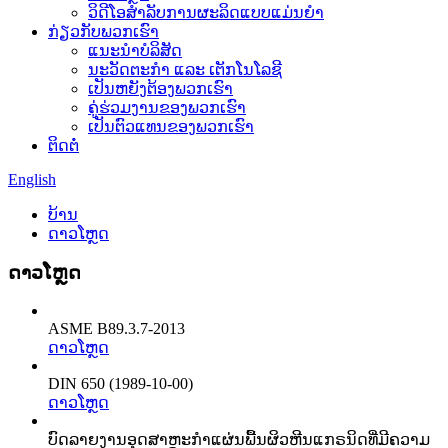
ວິດີໂອສຳລັບການຜະລິດແບບແມ່ນຍຳ
ກ່ຽວກັບພວກເຮົາ
ແນະນໍາບໍລິສັດ
ນະວັດຕະກໍາ ແລະ ເຕັກໂນໂລຊີ
ເປັນຫຍັງຕ້ອງພວກເຮົາ
ຄູ່ຮ່ວມງານຂອງພວກເຮົາ
ເປັນຕົວແທນຂອງພວກເຮົາ
ຕິດຕໍ່
English
ບ້ານ
ດາວໂຫຼດ
ດາວໂຫຼດ
ASME B89.3.7-2013
ດາວໂຫຼດ
DIN 650 (1989-10-00)
ດາວໂຫຼດ
ບົດລາຍງານອຸດສາຫະກໍາແຜ່ນພື້ນຜິວຫີນແກຣນິດທີ່ມີຄວາມ