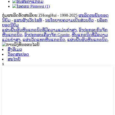
ກຸ່ມຜະລິດອັດສະລິຍະ ZHongHui - 1998-2025
ຜະລິດຕະພັນຍອດ
ນິຍົມ
-
ແຜນຜັງເວັບໄຊທ໌
-
ນະໂຍບາຍຄວາມເປັນສ່ວນຕົວ
-
ບລັອກ
ຍອດນິຍົມ
ແຜ່ນພື້ນຜິວຫີນແກຣນິດທີ່ມີຄວາມແມ່ນຍໍາສູງ
,
ອົງປະກອບກົນຈັກ
ຫີນແກຣນິດ
,
ອົງປະກອບເຄື່ອງຈັກ Granite
,
ຫີນແກຣນິດທີ່ມີຄວາມ
ແມ່ນຍໍາສູງ
,
ແຜ່ນວັດແທກຫີນແກຣນິດ
,
ແຜ່ນພື້ນຜິວຫີນແກຣນິດ
,
ສົ່ງອີເມວ
ວັອດສະປອດ
ສະໄກບ໌
x