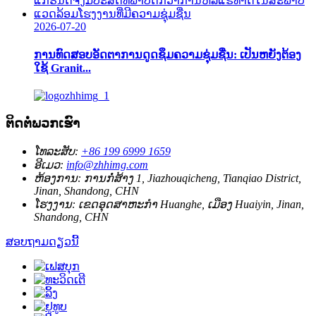
2026-07-20
ການທົດສອບອັດຕາການດູດຊຶມຄວາມຊຸ່ມຊື່ນ: ເປັນຫຍັງຕ້ອງ
ໃຊ້ Granit...
ຕິດຕໍ່ພວກເຮົາ
ໂທລະສັບ:
+86 199 6999 1659
ອີເມວ:
info@zhhimg.com
ຫ້ອງການ:
ການກໍ່ສ້າງ 1, Jiazhouqicheng, Tianqiao District,
Jinan, Shandong, CHN
ໂຮງງານ:
ເຂດ​ອຸດ​ສາ​ຫະ​ກໍາ Huanghe​, ເມືອງ Huaiyin​, Jinan​,
Shandong​, CHN​
ສອບຖາມດຽວນີ້