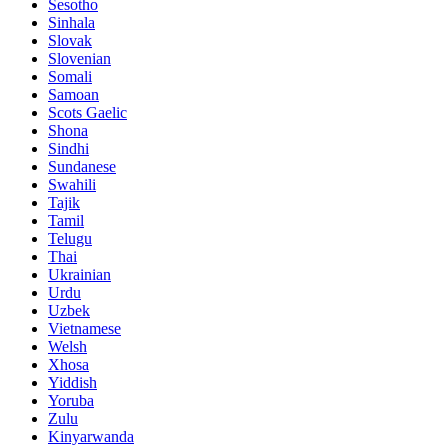
Sesotho
Sinhala
Slovak
Slovenian
Somali
Samoan
Scots Gaelic
Shona
Sindhi
Sundanese
Swahili
Tajik
Tamil
Telugu
Thai
Ukrainian
Urdu
Uzbek
Vietnamese
Welsh
Xhosa
Yiddish
Yoruba
Zulu
Kinyarwanda