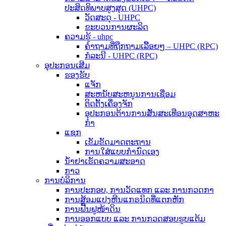
ປະສິດທິພາບສູງສຸດ (UHPC)
ວັດສະດຸ - UHPC
ຂະບວນການຜະລິດ
ຄວາມຮູ້ - uhpc
ຄຳຖາມທີ່ຖືກຖາມເລື້ອຍໆ – UHPC (RPC)
ກໍລະນີ - UHPC (RPC)
ອຸປະກອນເສີມ
ຮອງຮັບ
ແຈັກ
ສະຫນັບສະຫນູນການເຊື່ອມ
ຕິດຕັ້ງເຄື່ອງຈັກ
ອຸປະກອນຕ້ານການສັ່ນສະເທືອນອຸດສາຫະ
ກໍາ
ແຊກ
ເຂັມຂັດມາດຕະຖານ
ການໃສ່ແບບກຳນົດເອງ
ນ້ຳຢາເຮັດຄວາມສະອາດ
ກາວ
ການບໍລິການ
ການປະກອບ, ການວັດແທກ ແລະ ການກວດກາ
ການສ້ອມແປງຫີນແກຣນິດທີ່ແຕກຫັກ
ການຟື້ນຟູໜ້າດິນ
ການອອກແບບ ແລະ ການກວດສອບຮູບແຕ້ມ