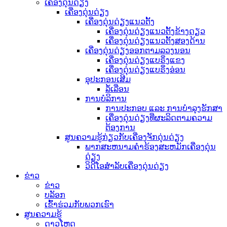
ເຄື່ອງດຸ່ນດ່ຽງ
ເຄື່ອງດຸ່ນດ່ຽງ
ເຄື່ອງດຸ່ນດ່ຽງແນວຕັ້ງ
ເຄື່ອງດຸ່ນດ່ຽງແນວຕັ້ງຂ້າງດຽວ
ເຄື່ອງດຸ່ນດ່ຽງແນວຕັ້ງສອງດ້ານ
ເຄື່ອງດຸ່ນດ່ຽງອອກຕາມລວງນອນ
ເຄື່ອງດຸ່ນດ່ຽງແບຣິ່ງແຂງ
ເຄື່ອງດຸ່ນດ່ຽງແບຣິ່ງອ່ອນ
ອຸປະກອນເສີມ
ລໍ້ເລື່ອນ
ການບໍລິການ
ການປະກອບ ແລະ ການບຳລຸງຮັກສາ
ເຄື່ອງດຸ່ນດ່ຽງທີ່ຜະລິດຕາມຄວາມ
ຕ້ອງການ
ສູນຄວາມຮູ້ກ່ຽວກັບເຄື່ອງຈັກດຸ່ນດ່ຽງ
ພາກສະຫນາມຄໍາຮ້ອງສະຫມັກເຄື່ອງດຸ່ນ
ດ່ຽງ
ວິດີໂອສຳລັບເຄື່ອງດຸ່ນດ່ຽງ
ຂ່າວ
ຂ່າວ
ບລັອກ
ເຂົ້າຮ່ວມກັບພວກເຮົາ
ສູນຄວາມຮູ້
ດາວໂຫຼດ