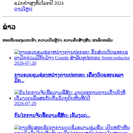
ແມ່ນຍໍາສູງທົ່ວໂລກປີ 2024
ດາວໂຫຼດ
ຂ່າວ
ຮອຍຕີນຂອງພວກເຮົາ, ຄວາມເປັນຜູ້ນຳ, ຄວາມຄິດສ້າງສັນ, ຜະລິດຕະພັນ
2026-07-20
ການຄວບຄຸມຊ່ອງຫວ່າງການປະກອບ: ເຄື່ອງວັດແທກເຊລາ
ມິກ...
2026-07-20
ກົນໄກການຈັດຊື້ຄວາມຊື່ສັດ: ເຂັ້ມງວດ...