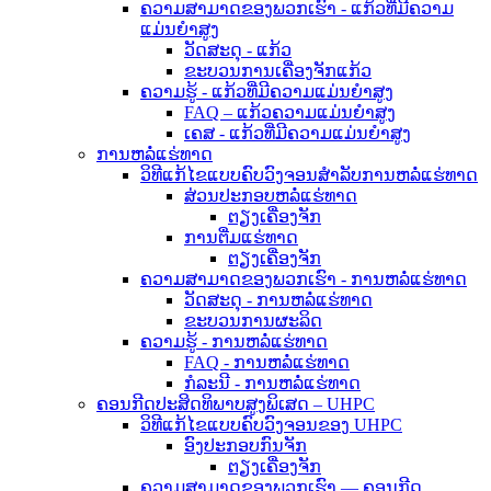
ຄວາມສາມາດຂອງພວກເຮົາ - ແກ້ວທີ່ມີຄວາມ
ແມ່ນຍໍາສູງ
ວັດສະດຸ - ແກ້ວ
ຂະບວນການເຄື່ອງຈັກແກ້ວ
ຄວາມຮູ້ - ແກ້ວທີ່ມີຄວາມແມ່ນຍໍາສູງ
FAQ – ແກ້ວຄວາມແມ່ນຍໍາສູງ
ເຄສ - ແກ້ວທີ່ມີຄວາມແມ່ນຍໍາສູງ
ການຫລໍ່ແຮ່ທາດ
ວິທີແກ້ໄຂແບບຄົບວົງຈອນສຳລັບການຫລໍ່ແຮ່ທາດ
ສ່ວນປະກອບຫລໍ່ແຮ່ທາດ
ຕຽງເຄື່ອງຈັກ
ການຕື່ມແຮ່ທາດ
ຕຽງເຄື່ອງຈັກ
ຄວາມສາມາດຂອງພວກເຮົາ - ການຫລໍ່ແຮ່ທາດ
ວັດສະດຸ - ການຫລໍ່ແຮ່ທາດ
ຂະບວນການຜະລິດ
ຄວາມຮູ້ - ການຫລໍ່ແຮ່ທາດ
FAQ - ການຫລໍ່ແຮ່ທາດ
ກໍລະນີ - ການຫລໍ່ແຮ່ທາດ
ຄອນກີດປະສິດທິພາບສູງພິເສດ – UHPC
ວິທີແກ້ໄຂແບບຄົບວົງຈອນຂອງ UHPC
ອົງປະກອບກົນຈັກ
ຕຽງເຄື່ອງຈັກ
ຄວາມສາມາດຂອງພວກເຮົາ — ຄອນກີດ