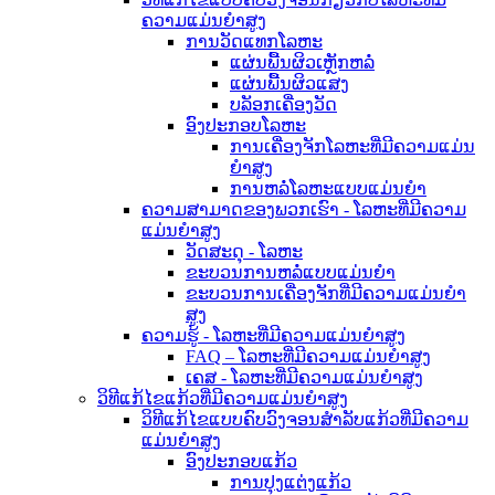
ຄວາມແມ່ນຍໍາສູງ
ການວັດແທກໂລຫະ
ແຜ່ນພື້ນຜິວເຫຼັກຫລໍ່
ແຜ່ນພື້ນຜິວແສງ
ບລັອກເຄື່ອງວັດ
ອົງປະກອບໂລຫະ
ການເຄື່ອງຈັກໂລຫະທີ່ມີຄວາມແມ່ນ
ຍໍາສູງ
ການຫລໍ່ໂລຫະແບບແມ່ນຍໍາ
ຄວາມສາມາດຂອງພວກເຮົາ - ໂລຫະທີ່ມີຄວາມ
ແມ່ນຍໍາສູງ
ວັດສະດຸ - ໂລຫະ
ຂະບວນການຫລໍ່ແບບແມ່ນຍໍາ
ຂະບວນການເຄື່ອງຈັກທີ່ມີຄວາມແມ່ນຍໍາ
ສູງ
ຄວາມຮູ້ - ໂລຫະທີ່ມີຄວາມແມ່ນຍໍາສູງ
FAQ – ໂລຫະທີ່ມີຄວາມແມ່ນຍໍາສູງ
ເຄສ - ໂລຫະທີ່ມີຄວາມແມ່ນຍໍາສູງ
ວິທີແກ້ໄຂແກ້ວທີ່ມີຄວາມແມ່ນຍໍາສູງ
ວິທີແກ້ໄຂແບບຄົບວົງຈອນສຳລັບແກ້ວທີ່ມີຄວາມ
ແມ່ນຍໍາສູງ
ອົງປະກອບແກ້ວ
ການປຸງແຕ່ງແກ້ວ