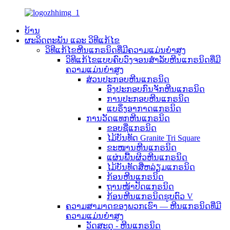
ບ້ານ
ຜະລິດຕະພັນ ແລະ ວິທີແກ້ໄຂ
ວິທີແກ້ໄຂຫີນແກຣນິດທີ່ມີຄວາມແມ່ນຍຳສູງ
ວິທີແກ້ໄຂແບບຄົບວົງຈອນສຳລັບຫີນແກຣນິດທີ່ມີ
ຄວາມແມ່ນຍໍາສູງ
ສ່ວນປະກອບຫີນແກຣນິດ
ອົງປະກອບກົນຈັກຫີນແກຣນິດ
ການປະກອບຫີນແກຣນິດ
ແບຣິ່ງອາກາດແກຣນິດ
ການວັດແທກຫີນແກຣນິດ
ຂອບຊື່ແກຣນິດ
ໄມ້ບັນທັດ Granite Tri Square
ຂະໜານຫີນແກຣນິດ
ແຜ່ນພື້ນຜິວຫີນແກຣນິດ
ໄມ້ບັນທັດສີ່ຫລ່ຽມແກຣນິດ
ກ້ອນຫີນແກຣນິດ
ຖານໜ້າປັດແກຣນິດ
ກ້ອນຫີນແກຣນິດຮູບຕົວ V
ຄວາມສາມາດຂອງພວກເຮົາ — ຫີນແກຣນິດທີ່ມີ
ຄວາມແມ່ນຍຳສູງ
ວັດສະດຸ - ຫີນແກຣນິດ