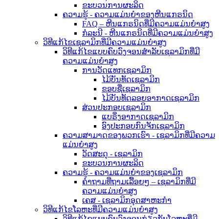
ຂະບວນການຜະລິດ
ຄວາມຮູ້ - ຄວາມແມ່ນຍໍາຂອງຫີນແກຣນິດ
FAQ – ຫີນແກຣນິດທີ່ມີຄວາມແມ່ນຍໍາສູງ
ກໍລະນີ - ຫີນແກຣນິດທີ່ມີຄວາມແມ່ນຍໍາສູງ
ວິທີແກ້ໄຂເຊລາມິກທີ່ມີຄວາມແມ່ນຍໍາສູງ
ວິທີແກ້ໄຂແບບຄົບວົງຈອນສຳລັບເຊລາມິກທີ່ມີ
ຄວາມແມ່ນຍໍາສູງ
ການວັດແທກເຊລາມິກ
ໄມ້ບັນທັດເຊລາມິກ
ຂອບຊື່ເຊລາມິກ
ໄມ້ບັນທັດລອຍອາກາດເຊລາມິກ
ສ່ວນປະກອບເຊລາມິກ
ແບຣິ່ງອາກາດເຊລາມິກ
ອົງປະກອບກົນຈັກເຊລາມິກ
ຄວາມສາມາດຂອງພວກເຮົາ - ເຊລາມິກທີ່ມີຄວາມ
ແມ່ນຍໍາສູງ
ວັດສະດຸ - ເຊລາມິກ
ຂະບວນການຜະລິດ
ຄວາມຮູ້ - ຄວາມແມ່ນຍຳຂອງເຊລາມິກ
ຄຳຖາມທີ່ຖາມເລື້ອຍໆ – ເຊລາມິກທີ່ມີ
ຄວາມແມ່ນຍຳສູງ
ເຄສ - ເຊລາມິກອຸດສາຫະກຳ
ວິທີແກ້ໄຂໂລຫະທີ່ມີຄວາມແມ່ນຍໍາສູງ
ວິທີແກ້ໄຂແບບຄົບວົງຈອນກ່ຽວກັບໂລຫະທີ່ມີ