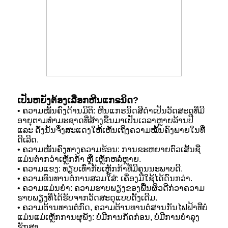
ເປັນຫຍັງຕ້ອງເລືອກຫີນແກຣນິດ?
• ຄວາມໝັ້ນຄົງດ້ານມິຕິ: ຫີນແກຣນິດສີດຳເປັນວັດສະດຸທີ່ມີ
ອາຍຸຕາມທຳມະຊາດທີ່ສ້າງຂຶ້ນມາເປັນເວລາຫຼາຍລ້ານປີ
ແລະ ດັ່ງນັ້ນຈຶ່ງສະແດງໃຫ້ເຫັນເຖິງຄວາມໝັ້ນຄົງພາຍໃນທີ່
ດີເລີດ.
• ຄວາມໝັ້ນຄົງທາງຄວາມຮ້ອນ: ການຂະຫຍາຍຕົວເສັ້ນຊື່
ແມ່ນຕໍ່າກວ່າເຫຼັກກ້າ ຫຼື ເຫຼັກຫລໍ່ຫຼາຍ.
• ຄວາມແຂງ: ທຽບເທົ່າກັບເຫຼັກກ້າທີ່ມີຄຸນນະພາບດີ.
• ຄວາມທົນທານຕໍ່ການສວມໃສ່: ເຄື່ອງມືໃຊ້ໄດ້ດົນກວ່າ.
• ຄວາມແມ່ນຍຳ: ຄວາມຮາບພຽງຂອງພື້ນຜິວດີກ່ວາຄວາມ
ຮາບພຽງທີ່ໄດ້ຮັບຈາກວັດສະດຸແບບດັ້ງເດີມ.
• ຄວາມຕ້ານທານຕໍ່ກົດ, ຄວາມຕ້ານທານຕໍ່ສານກັນໄຟຟ້າທີ່ບໍ່
ແມ່ນແມ່ເຫຼັກ
ການຜຸພັງ: ບໍ່ມີການກັດກ່ອນ, ບໍ່ມີການບຳລຸງ
ຮັກສາ.