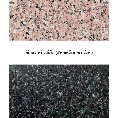
ຫີນແກຣນິດສີບົວ (ສະຫະລັດອາເມລິກາ)