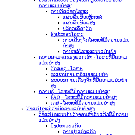
ຄວາມແມ່ນຍໍາສູງ
ການວັດແທກໂລຫະ
ແຜ່ນພື້ນຜິວເຫຼັກຫລໍ່
ແຜ່ນພື້ນຜິວແສງ
ບລັອກເຄື່ອງວັດ
ອົງປະກອບໂລຫະ
ການເຄື່ອງຈັກໂລຫະທີ່ມີຄວາມແມ່ນ
ຍໍາສູງ
ການຫລໍ່ໂລຫະແບບແມ່ນຍໍາ
ຄວາມສາມາດຂອງພວກເຮົາ - ໂລຫະທີ່ມີຄວາມ
ແມ່ນຍໍາສູງ
ວັດສະດຸ - ໂລຫະ
ຂະບວນການຫລໍ່ແບບແມ່ນຍໍາ
ຂະບວນການເຄື່ອງຈັກທີ່ມີຄວາມແມ່ນຍໍາ
ສູງ
ຄວາມຮູ້ - ໂລຫະທີ່ມີຄວາມແມ່ນຍໍາສູງ
FAQ – ໂລຫະທີ່ມີຄວາມແມ່ນຍໍາສູງ
ເຄສ - ໂລຫະທີ່ມີຄວາມແມ່ນຍໍາສູງ
ວິທີແກ້ໄຂແກ້ວທີ່ມີຄວາມແມ່ນຍໍາສູງ
ວິທີແກ້ໄຂແບບຄົບວົງຈອນສຳລັບແກ້ວທີ່ມີຄວາມ
ແມ່ນຍໍາສູງ
ອົງປະກອບແກ້ວ
ການປຸງແຕ່ງແກ້ວ