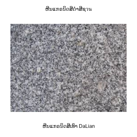
ຫີນແກຣນິດສີດຳສີຊวน
ຫີນແກຣນິດສີເທົາ DaLian