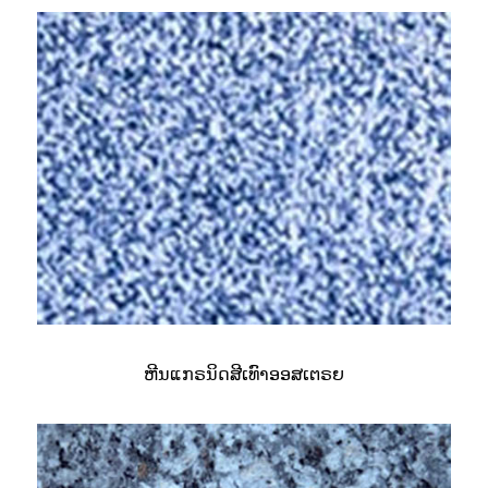
ຫີນແກຣນິດສີເທົາອອສເຕຣຍ