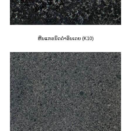
ຫີນແກຣນິດດຳອິນເດຍ (K10)