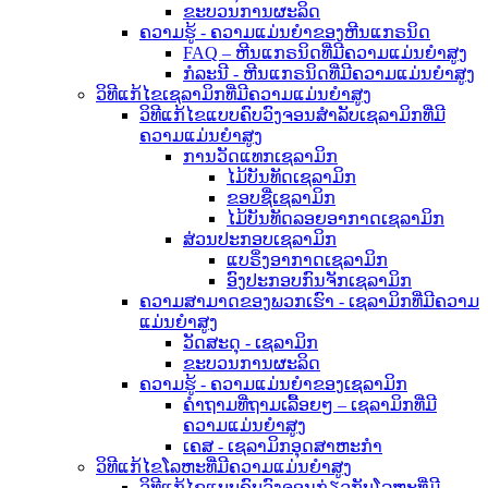
ຂະບວນການຜະລິດ
ຄວາມຮູ້ - ຄວາມແມ່ນຍໍາຂອງຫີນແກຣນິດ
FAQ – ຫີນແກຣນິດທີ່ມີຄວາມແມ່ນຍໍາສູງ
ກໍລະນີ - ຫີນແກຣນິດທີ່ມີຄວາມແມ່ນຍໍາສູງ
ວິທີແກ້ໄຂເຊລາມິກທີ່ມີຄວາມແມ່ນຍໍາສູງ
ວິທີແກ້ໄຂແບບຄົບວົງຈອນສຳລັບເຊລາມິກທີ່ມີ
ຄວາມແມ່ນຍໍາສູງ
ການວັດແທກເຊລາມິກ
ໄມ້ບັນທັດເຊລາມິກ
ຂອບຊື່ເຊລາມິກ
ໄມ້ບັນທັດລອຍອາກາດເຊລາມິກ
ສ່ວນປະກອບເຊລາມິກ
ແບຣິ່ງອາກາດເຊລາມິກ
ອົງປະກອບກົນຈັກເຊລາມິກ
ຄວາມສາມາດຂອງພວກເຮົາ - ເຊລາມິກທີ່ມີຄວາມ
ແມ່ນຍໍາສູງ
ວັດສະດຸ - ເຊລາມິກ
ຂະບວນການຜະລິດ
ຄວາມຮູ້ - ຄວາມແມ່ນຍຳຂອງເຊລາມິກ
ຄຳຖາມທີ່ຖາມເລື້ອຍໆ – ເຊລາມິກທີ່ມີ
ຄວາມແມ່ນຍຳສູງ
ເຄສ - ເຊລາມິກອຸດສາຫະກຳ
ວິທີແກ້ໄຂໂລຫະທີ່ມີຄວາມແມ່ນຍໍາສູງ
ວິທີແກ້ໄຂແບບຄົບວົງຈອນກ່ຽວກັບໂລຫະທີ່ມີ