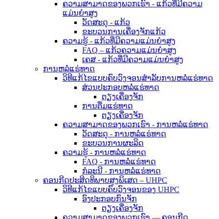
ຄວາມສາມາດຂອງພວກເຮົາ - ແກ້ວທີ່ມີຄວາມ
ແມ່ນຍໍາສູງ
ວັດສະດຸ - ແກ້ວ
ຂະບວນການເຄື່ອງຈັກແກ້ວ
ຄວາມຮູ້ - ແກ້ວທີ່ມີຄວາມແມ່ນຍໍາສູງ
FAQ – ແກ້ວຄວາມແມ່ນຍໍາສູງ
ເຄສ - ແກ້ວທີ່ມີຄວາມແມ່ນຍໍາສູງ
ການຫລໍ່ແຮ່ທາດ
ວິທີແກ້ໄຂແບບຄົບວົງຈອນສຳລັບການຫລໍ່ແຮ່ທາດ
ສ່ວນປະກອບຫລໍ່ແຮ່ທາດ
ຕຽງເຄື່ອງຈັກ
ການຕື່ມແຮ່ທາດ
ຕຽງເຄື່ອງຈັກ
ຄວາມສາມາດຂອງພວກເຮົາ - ການຫລໍ່ແຮ່ທາດ
ວັດສະດຸ - ການຫລໍ່ແຮ່ທາດ
ຂະບວນການຜະລິດ
ຄວາມຮູ້ - ການຫລໍ່ແຮ່ທາດ
FAQ - ການຫລໍ່ແຮ່ທາດ
ກໍລະນີ - ການຫລໍ່ແຮ່ທາດ
ຄອນກີດປະສິດທິພາບສູງພິເສດ – UHPC
ວິທີແກ້ໄຂແບບຄົບວົງຈອນຂອງ UHPC
ອົງປະກອບກົນຈັກ
ຕຽງເຄື່ອງຈັກ
ຄວາມສາມາດຂອງພວກເຮົາ — ຄອນກີດ