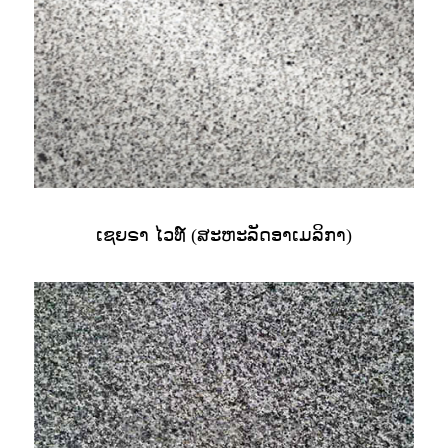
ເຊຍຣາ ໄວທ໌ (ສະຫະລັດອາເມລິກາ)