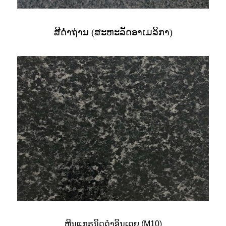
ສີດຳຖ່ານ (ສະຫະລັດອາເມລິກາ)
ຫີນແກຣນິດດຳອິນເດຍ (M10)