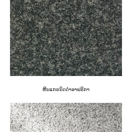
ຫີນແກຣນິດດຳອາຟຣິກາ