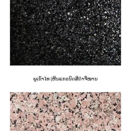
ພູເຂົາໄທ (ຫີນແກຣນິດສີດຳຈີ່ໜານ