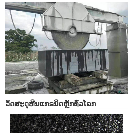
ວັດສະດຸຫີນແກຣນິດຫຼັກທົ່ວໂລກ