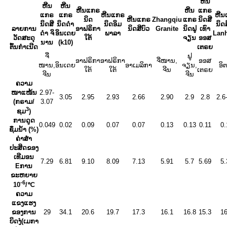
ຫີນ
ຫີນ
ຫີນ
ຫີນແກຣ
ຫີນ
ແກຣ
ແກຣ
ແກຣ
ຫີນແກຣ
ຫີນ
ນິດ
ຫີນແກຣ
Zhangqiu
ແກຣ
ນິດສີ
ນິດສີ
ນິດດຳ
ນິດອິມ
ນິດສ
ລາຍການ
ອາຟຣິກາ
ນິດສີບົວ
Granite
ນິດຟູ
ເທົາ
ດຳ ຈິ
ອິນເດຍ
ພາລາ
Lanh
ວັດສະດຸ
ໃຕ້
ຈຽນ
ອອສ
ນານ
(k10)
ຕົ້ນກຳເນີດ
ເຕຣຍ
ຈີ່
ຟູ
ອາຟຣິກາ
ອາຟຣິກາ
ຈີ່ໜານ,
ອອສ
ໜານ,
ອິນເດຍ
ອາເມລິກາ
ຈຽນ,
ອິຕ
ໃຕ້
ໃຕ້
ຈີນ
ເຕຣຍ
ຈີນ
ຈີນ
ຄວາມ
ໜາແໜ້ນ
2.97-
3.05
2.95
2.93
2.66
2.90
2.9
2.8
2.6
(ກຣາມ/
3.07
3
ຊມ
)
ການດູດ
0.049
0.02
0.09
0.07
0.07
0.13
0.13
0.11
0.
ຊຶມນ້ຳ (%)
ຄ່າສຳ
ປະສິດຂອງ
ເທີມອນ
7.29
6.81
9.10
8.09
7.13
5.91
5.7
5.69
5.
E
ການ
ຂະຫຍາຍ
-6
10
/℃
ຄວາມ
ແຂງແຮງ
ຂອງການ
29
34.1
20.6
19.7
17.3
16.1
16.8
15.3
16
ບິດງໍ
(ເມກາ