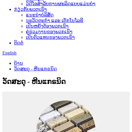
ວິດີໂອສຳລັບການຜະລິດແບບແມ່ນຍຳ
ກ່ຽວກັບພວກເຮົາ
ແນະນໍາບໍລິສັດ
ນະວັດຕະກໍາ ແລະ ເຕັກໂນໂລຊີ
ເປັນຫຍັງຕ້ອງພວກເຮົາ
ຄູ່ຮ່ວມງານຂອງພວກເຮົາ
ເປັນຕົວແທນຂອງພວກເຮົາ
ຕິດຕໍ່
English
ບ້ານ
ວັດສະດຸ - ຫີນແກຣນິດ
ວັດສະດຸ - ຫີນແກຣນິດ