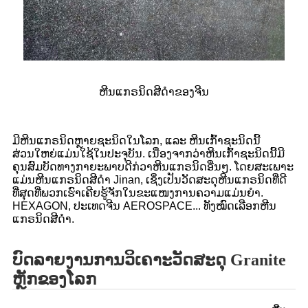
ຫີນແກຣນິດສີດຳຂອງຈີນ
ມີຫີນແກຣນິດຫຼາຍຊະນິດໃນໂລກ, ແລະ ຫີນເກົ້າຊະນິດນີ້
ສ່ວນໃຫຍ່ແມ່ນໃຊ້ໃນປະຈຸບັນ. ເນື່ອງຈາກວ່າຫີນເກົ້າຊະນິດນີ້ມີ
ຄຸນສົມບັດທາງກາຍະພາບດີກ່ວາຫີນແກຣນິດອື່ນໆ. ໂດຍສະເພາະ
ແມ່ນຫີນແກຣນິດສີດຳ Jinan, ເຊິ່ງເປັນວັດສະດຸຫີນແກຣນິດທີ່ດີ
ທີ່ສຸດທີ່ພວກເຮົາເຄີຍຮູ້ຈັກໃນຂະແໜງການຄວາມແມ່ນຍຳ.
HEXAGON, ປະເທດຈີນ AEROSPACE... ທັງໝົດເລືອກຫີນ
ແກຣນິດສີດຳ.
ບົດລາຍງານການວິເຄາະວັດສະດຸ Granite
ຫຼັກຂອງໂລກ