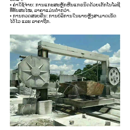
• ຄ່າໃຊ້ຈ່າຍ: ການແກະສະຫຼັກຫີນແກຣນິດດ້ວຍເຕັກໂນໂລຊີ
ທີ່ທັນສະໄໝ, ລາຄາແມ່ນຕໍ່າກວ່າ.
• ການກວດສອບຄືນ: ການບໍລິການໃນພາຍຫຼັງສາມາດເຮັດ
ໄດ້ໄວ ແລະ ລາຄາຖືກ.