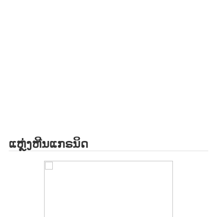
ແຫຼ່ງຫີນແກຣນິດ