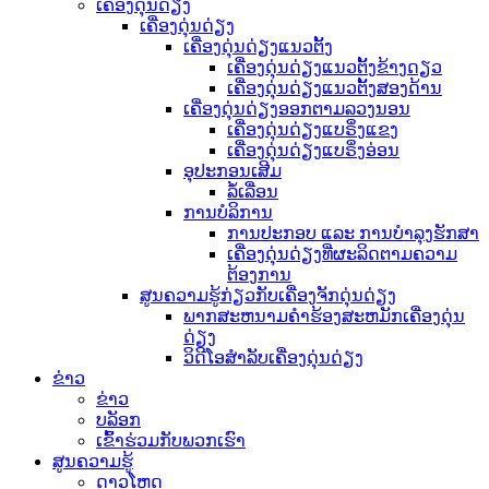
ເຄື່ອງດຸ່ນດ່ຽງ
ເຄື່ອງດຸ່ນດ່ຽງ
ເຄື່ອງດຸ່ນດ່ຽງແນວຕັ້ງ
ເຄື່ອງດຸ່ນດ່ຽງແນວຕັ້ງຂ້າງດຽວ
ເຄື່ອງດຸ່ນດ່ຽງແນວຕັ້ງສອງດ້ານ
ເຄື່ອງດຸ່ນດ່ຽງອອກຕາມລວງນອນ
ເຄື່ອງດຸ່ນດ່ຽງແບຣິ່ງແຂງ
ເຄື່ອງດຸ່ນດ່ຽງແບຣິ່ງອ່ອນ
ອຸປະກອນເສີມ
ລໍ້ເລື່ອນ
ການບໍລິການ
ການປະກອບ ແລະ ການບຳລຸງຮັກສາ
ເຄື່ອງດຸ່ນດ່ຽງທີ່ຜະລິດຕາມຄວາມ
ຕ້ອງການ
ສູນຄວາມຮູ້ກ່ຽວກັບເຄື່ອງຈັກດຸ່ນດ່ຽງ
ພາກສະຫນາມຄໍາຮ້ອງສະຫມັກເຄື່ອງດຸ່ນ
ດ່ຽງ
ວິດີໂອສຳລັບເຄື່ອງດຸ່ນດ່ຽງ
ຂ່າວ
ຂ່າວ
ບລັອກ
ເຂົ້າຮ່ວມກັບພວກເຮົາ
ສູນຄວາມຮູ້
ດາວໂຫຼດ