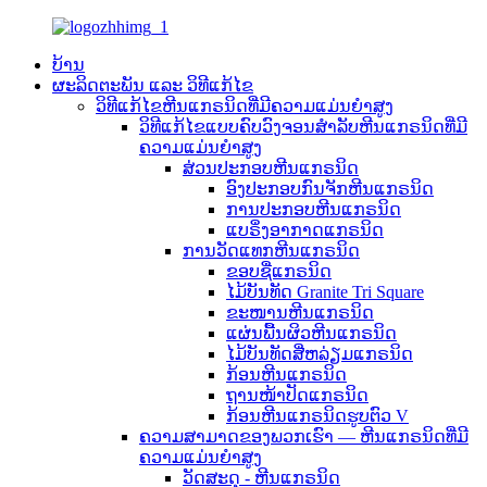
ບ້ານ
ຜະລິດຕະພັນ ແລະ ວິທີແກ້ໄຂ
ວິທີແກ້ໄຂຫີນແກຣນິດທີ່ມີຄວາມແມ່ນຍຳສູງ
ວິທີແກ້ໄຂແບບຄົບວົງຈອນສຳລັບຫີນແກຣນິດທີ່ມີ
ຄວາມແມ່ນຍໍາສູງ
ສ່ວນປະກອບຫີນແກຣນິດ
ອົງປະກອບກົນຈັກຫີນແກຣນິດ
ການປະກອບຫີນແກຣນິດ
ແບຣິ່ງອາກາດແກຣນິດ
ການວັດແທກຫີນແກຣນິດ
ຂອບຊື່ແກຣນິດ
ໄມ້ບັນທັດ Granite Tri Square
ຂະໜານຫີນແກຣນິດ
ແຜ່ນພື້ນຜິວຫີນແກຣນິດ
ໄມ້ບັນທັດສີ່ຫລ່ຽມແກຣນິດ
ກ້ອນຫີນແກຣນິດ
ຖານໜ້າປັດແກຣນິດ
ກ້ອນຫີນແກຣນິດຮູບຕົວ V
ຄວາມສາມາດຂອງພວກເຮົາ — ຫີນແກຣນິດທີ່ມີ
ຄວາມແມ່ນຍຳສູງ
ວັດສະດຸ - ຫີນແກຣນິດ