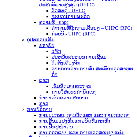
ປະສິດທິພາບສູງສຸດ (UHPC)
ວັດສະດຸ - UHPC
ຂະບວນການຜະລິດ
ຄວາມຮູ້ - uhpc
ຄຳຖາມທີ່ຖືກຖາມເລື້ອຍໆ – UHPC (RPC)
ກໍລະນີ - UHPC (RPC)
ອຸປະກອນເສີມ
ຮອງຮັບ
ແຈັກ
ສະຫນັບສະຫນູນການເຊື່ອມ
ຕິດຕັ້ງເຄື່ອງຈັກ
ອຸປະກອນຕ້ານການສັ່ນສະເທືອນອຸດສາຫະ
ກໍາ
ແຊກ
ເຂັມຂັດມາດຕະຖານ
ການໃສ່ແບບກຳນົດເອງ
ນ້ຳຢາເຮັດຄວາມສະອາດ
ກາວ
ການບໍລິການ
ການປະກອບ, ການວັດແທກ ແລະ ການກວດກາ
ການສ້ອມແປງຫີນແກຣນິດທີ່ແຕກຫັກ
ການຟື້ນຟູໜ້າດິນ
ການອອກແບບ ແລະ ການກວດສອບຮູບແຕ້ມ