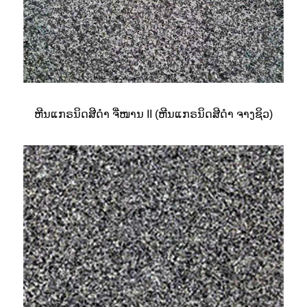
ຫີນແກຣນິດສີດຳ ຈີ່ໜານ II (ຫີນແກຣນິດສີດຳ ຈາງຊິວ)