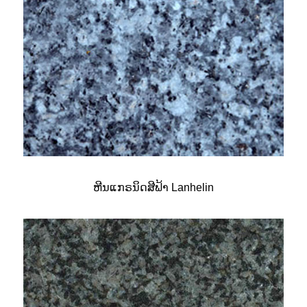
ຫີນແກຣນິດສີຟ້າ Lanhelin