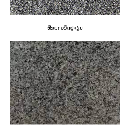
ຫີນແກຣນິດຟູຈຽນ