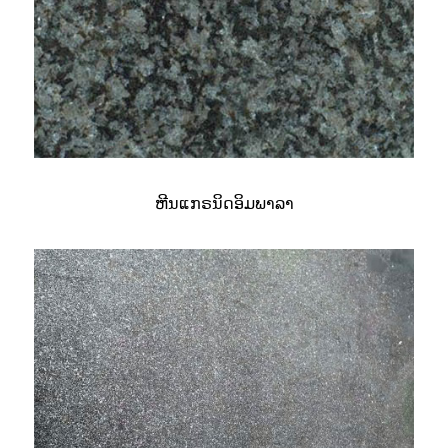
ຫີນແກຣນິດອິມພາລາ