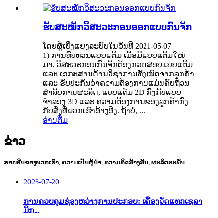
ຮັບສະໝັກວິສະວະກອນອອກແບບກົນຈັກ
ໂດຍຜູ້ເບິ່ງແຍງລະບົບໃນວັນທີ 2021-05-07
1) ການທົບທວນແບບແຕ້ມ ເມື່ອມີແບບແຕ້ມໃໝ່
ມາ, ວິສະວະກອນກົນຈັກຕ້ອງກວດສອບແບບແຕ້ມ
ແລະ ເອກະສານດ້ານວິຊາການທັງໝົດຈາກລູກຄ້າ
ແລະ ຮັບປະກັນວ່າຄວາມຕ້ອງການແມ່ນຄົບຖ້ວນ
ສຳລັບການຜະລິດ, ແບບແຕ້ມ 2D ກົງກັບແບບ
ຈຳລອງ 3D ແລະ ຄວາມຕ້ອງການຂອງລູກຄ້າກົງ
ກັບສິ່ງທີ່ພວກເຮົາອ້າງອີງ. ຖ້າບໍ່, ...
ອ່ານຕື່ມ
ຂ່າວ
ຮອຍຕີນຂອງພວກເຮົາ, ຄວາມເປັນຜູ້ນຳ, ຄວາມຄິດສ້າງສັນ, ຜະລິດຕະພັນ
2026-07-20
ການຄວບຄຸມຊ່ອງຫວ່າງການປະກອບ: ເຄື່ອງວັດແທກເຊລາ
ມິກ...