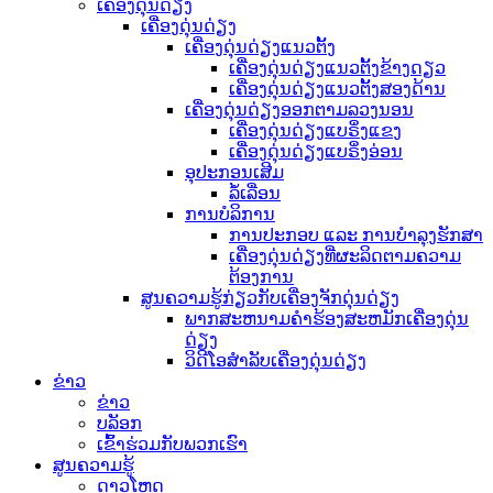
ເຄື່ອງດຸ່ນດ່ຽງ
ເຄື່ອງດຸ່ນດ່ຽງ
ເຄື່ອງດຸ່ນດ່ຽງແນວຕັ້ງ
ເຄື່ອງດຸ່ນດ່ຽງແນວຕັ້ງຂ້າງດຽວ
ເຄື່ອງດຸ່ນດ່ຽງແນວຕັ້ງສອງດ້ານ
ເຄື່ອງດຸ່ນດ່ຽງອອກຕາມລວງນອນ
ເຄື່ອງດຸ່ນດ່ຽງແບຣິ່ງແຂງ
ເຄື່ອງດຸ່ນດ່ຽງແບຣິ່ງອ່ອນ
ອຸປະກອນເສີມ
ລໍ້ເລື່ອນ
ການບໍລິການ
ການປະກອບ ແລະ ການບຳລຸງຮັກສາ
ເຄື່ອງດຸ່ນດ່ຽງທີ່ຜະລິດຕາມຄວາມ
ຕ້ອງການ
ສູນຄວາມຮູ້ກ່ຽວກັບເຄື່ອງຈັກດຸ່ນດ່ຽງ
ພາກສະຫນາມຄໍາຮ້ອງສະຫມັກເຄື່ອງດຸ່ນ
ດ່ຽງ
ວິດີໂອສຳລັບເຄື່ອງດຸ່ນດ່ຽງ
ຂ່າວ
ຂ່າວ
ບລັອກ
ເຂົ້າຮ່ວມກັບພວກເຮົາ
ສູນຄວາມຮູ້
ດາວໂຫຼດ