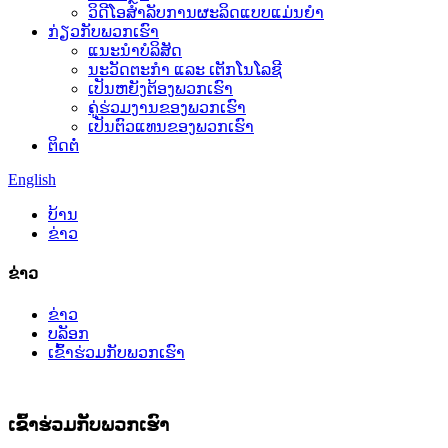
ວິດີໂອສຳລັບການຜະລິດແບບແມ່ນຍຳ
ກ່ຽວກັບພວກເຮົາ
ແນະນໍາບໍລິສັດ
ນະວັດຕະກໍາ ແລະ ເຕັກໂນໂລຊີ
ເປັນຫຍັງຕ້ອງພວກເຮົາ
ຄູ່ຮ່ວມງານຂອງພວກເຮົາ
ເປັນຕົວແທນຂອງພວກເຮົາ
ຕິດຕໍ່
English
ບ້ານ
ຂ່າວ
ຂ່າວ
ຂ່າວ
ບລັອກ
ເຂົ້າຮ່ວມກັບພວກເຮົາ
ເຂົ້າຮ່ວມກັບພວກເຮົາ