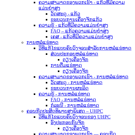
ຄວາມສາມາດຂອງພວກເຮົາ - ແກ້ວທີ່ມີຄວາມ
ແມ່ນຍໍາສູງ
ວັດສະດຸ - ແກ້ວ
ຂະບວນການເຄື່ອງຈັກແກ້ວ
ຄວາມຮູ້ - ແກ້ວທີ່ມີຄວາມແມ່ນຍໍາສູງ
FAQ – ແກ້ວຄວາມແມ່ນຍໍາສູງ
ເຄສ - ແກ້ວທີ່ມີຄວາມແມ່ນຍໍາສູງ
ການຫລໍ່ແຮ່ທາດ
ວິທີແກ້ໄຂແບບຄົບວົງຈອນສຳລັບການຫລໍ່ແຮ່ທາດ
ສ່ວນປະກອບຫລໍ່ແຮ່ທາດ
ຕຽງເຄື່ອງຈັກ
ການຕື່ມແຮ່ທາດ
ຕຽງເຄື່ອງຈັກ
ຄວາມສາມາດຂອງພວກເຮົາ - ການຫລໍ່ແຮ່ທາດ
ວັດສະດຸ - ການຫລໍ່ແຮ່ທາດ
ຂະບວນການຜະລິດ
ຄວາມຮູ້ - ການຫລໍ່ແຮ່ທາດ
FAQ - ການຫລໍ່ແຮ່ທາດ
ກໍລະນີ - ການຫລໍ່ແຮ່ທາດ
ຄອນກີດປະສິດທິພາບສູງພິເສດ – UHPC
ວິທີແກ້ໄຂແບບຄົບວົງຈອນຂອງ UHPC
ອົງປະກອບກົນຈັກ
ຕຽງເຄື່ອງຈັກ
ຄວາມສາມາດຂອງພວກເຮົາ — ຄອນກີດ