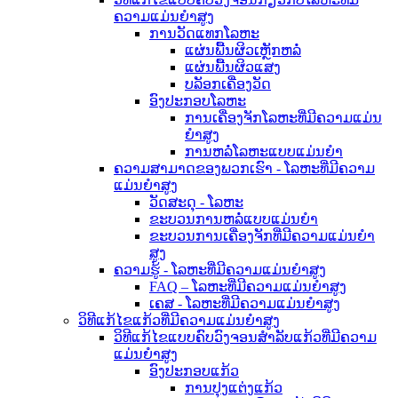
ຄວາມແມ່ນຍໍາສູງ
ການວັດແທກໂລຫະ
ແຜ່ນພື້ນຜິວເຫຼັກຫລໍ່
ແຜ່ນພື້ນຜິວແສງ
ບລັອກເຄື່ອງວັດ
ອົງປະກອບໂລຫະ
ການເຄື່ອງຈັກໂລຫະທີ່ມີຄວາມແມ່ນ
ຍໍາສູງ
ການຫລໍ່ໂລຫະແບບແມ່ນຍໍາ
ຄວາມສາມາດຂອງພວກເຮົາ - ໂລຫະທີ່ມີຄວາມ
ແມ່ນຍໍາສູງ
ວັດສະດຸ - ໂລຫະ
ຂະບວນການຫລໍ່ແບບແມ່ນຍໍາ
ຂະບວນການເຄື່ອງຈັກທີ່ມີຄວາມແມ່ນຍໍາ
ສູງ
ຄວາມຮູ້ - ໂລຫະທີ່ມີຄວາມແມ່ນຍໍາສູງ
FAQ – ໂລຫະທີ່ມີຄວາມແມ່ນຍໍາສູງ
ເຄສ - ໂລຫະທີ່ມີຄວາມແມ່ນຍໍາສູງ
ວິທີແກ້ໄຂແກ້ວທີ່ມີຄວາມແມ່ນຍໍາສູງ
ວິທີແກ້ໄຂແບບຄົບວົງຈອນສຳລັບແກ້ວທີ່ມີຄວາມ
ແມ່ນຍໍາສູງ
ອົງປະກອບແກ້ວ
ການປຸງແຕ່ງແກ້ວ