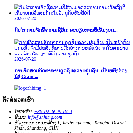
2026-07-20
ກົນໄກການຈັດຊື້ຄວາມຊື່ສັດ: ລະບຽບການທີ່ເຂັ້ມງວດ...
2026-07-20
ການທົດສອບອັດຕາການດູດຊຶມຄວາມຊຸ່ມຊື່ນ: ເປັນຫຍັງຕ້ອງ
ໃຊ້ Granit...
ຕິດຕໍ່ພວກເຮົາ
ໂທລະສັບ:
+86 199 6999 1659
ອີເມວ:
info@zhhimg.com
ຫ້ອງການ:
ການກໍ່ສ້າງ 1, Jiazhouqicheng, Tianqiao District,
Jinan, Shandong, CHN