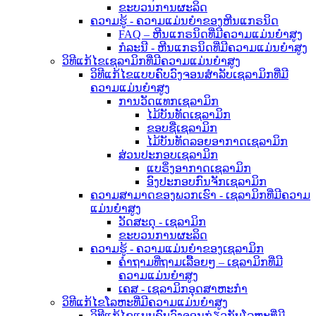
ຂະບວນການຜະລິດ
ຄວາມຮູ້ - ຄວາມແມ່ນຍໍາຂອງຫີນແກຣນິດ
FAQ – ຫີນແກຣນິດທີ່ມີຄວາມແມ່ນຍໍາສູງ
ກໍລະນີ - ຫີນແກຣນິດທີ່ມີຄວາມແມ່ນຍໍາສູງ
ວິທີແກ້ໄຂເຊລາມິກທີ່ມີຄວາມແມ່ນຍໍາສູງ
ວິທີແກ້ໄຂແບບຄົບວົງຈອນສຳລັບເຊລາມິກທີ່ມີ
ຄວາມແມ່ນຍໍາສູງ
ການວັດແທກເຊລາມິກ
ໄມ້ບັນທັດເຊລາມິກ
ຂອບຊື່ເຊລາມິກ
ໄມ້ບັນທັດລອຍອາກາດເຊລາມິກ
ສ່ວນປະກອບເຊລາມິກ
ແບຣິ່ງອາກາດເຊລາມິກ
ອົງປະກອບກົນຈັກເຊລາມິກ
ຄວາມສາມາດຂອງພວກເຮົາ - ເຊລາມິກທີ່ມີຄວາມ
ແມ່ນຍໍາສູງ
ວັດສະດຸ - ເຊລາມິກ
ຂະບວນການຜະລິດ
ຄວາມຮູ້ - ຄວາມແມ່ນຍຳຂອງເຊລາມິກ
ຄຳຖາມທີ່ຖາມເລື້ອຍໆ – ເຊລາມິກທີ່ມີ
ຄວາມແມ່ນຍຳສູງ
ເຄສ - ເຊລາມິກອຸດສາຫະກຳ
ວິທີແກ້ໄຂໂລຫະທີ່ມີຄວາມແມ່ນຍໍາສູງ
ວິທີແກ້ໄຂແບບຄົບວົງຈອນກ່ຽວກັບໂລຫະທີ່ມີ