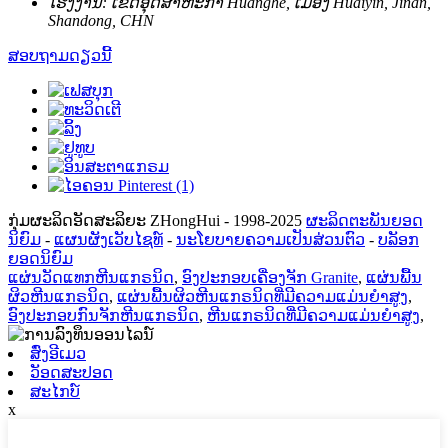
ໂຮງງານ:
ເຂດ​ອຸດ​ສາ​ຫະ​ກໍາ Huanghe​, ເມືອງ Huaiyin​, Jinan​,
Shandong​, CHN​
ສອບຖາມດຽວນີ້
ກຸ່ມຜະລິດອັດສະລິຍະ ZHongHui - 1998-2025
ຜະລິດຕະພັນຍອດ
ນິຍົມ
-
ແຜນຜັງເວັບໄຊທ໌
-
ນະໂຍບາຍຄວາມເປັນສ່ວນຕົວ
-
ບລັອກ
ຍອດນິຍົມ
ແຜ່ນວັດແທກຫີນແກຣນິດ
,
ອົງປະກອບເຄື່ອງຈັກ Granite
,
ແຜ່ນພື້ນ
ຜິວຫີນແກຣນິດ
,
ແຜ່ນພື້ນຜິວຫີນແກຣນິດທີ່ມີຄວາມແມ່ນຍໍາສູງ
,
ອົງປະກອບກົນຈັກຫີນແກຣນິດ
,
ຫີນແກຣນິດທີ່ມີຄວາມແມ່ນຍໍາສູງ
,
ສົ່ງອີເມວ
ວັອດສະປອດ
ສະໄກບ໌
x