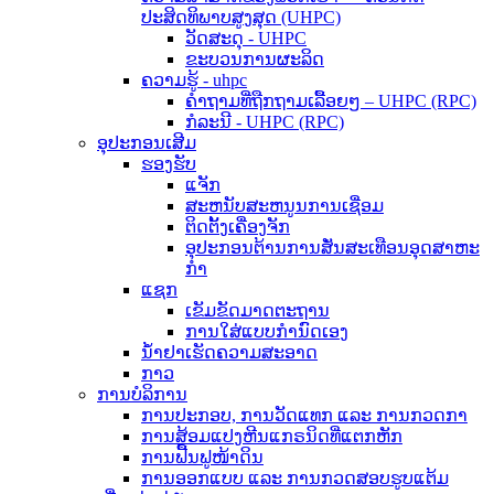
ປະສິດທິພາບສູງສຸດ (UHPC)
ວັດສະດຸ - UHPC
ຂະບວນການຜະລິດ
ຄວາມຮູ້ - uhpc
ຄຳຖາມທີ່ຖືກຖາມເລື້ອຍໆ – UHPC (RPC)
ກໍລະນີ - UHPC (RPC)
ອຸປະກອນເສີມ
ຮອງຮັບ
ແຈັກ
ສະຫນັບສະຫນູນການເຊື່ອມ
ຕິດຕັ້ງເຄື່ອງຈັກ
ອຸປະກອນຕ້ານການສັ່ນສະເທືອນອຸດສາຫະ
ກໍາ
ແຊກ
ເຂັມຂັດມາດຕະຖານ
ການໃສ່ແບບກຳນົດເອງ
ນ້ຳຢາເຮັດຄວາມສະອາດ
ກາວ
ການບໍລິການ
ການປະກອບ, ການວັດແທກ ແລະ ການກວດກາ
ການສ້ອມແປງຫີນແກຣນິດທີ່ແຕກຫັກ
ການຟື້ນຟູໜ້າດິນ
ການອອກແບບ ແລະ ການກວດສອບຮູບແຕ້ມ