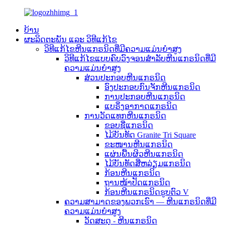
ບ້ານ
ຜະລິດຕະພັນ ແລະ ວິທີແກ້ໄຂ
ວິທີແກ້ໄຂຫີນແກຣນິດທີ່ມີຄວາມແມ່ນຍຳສູງ
ວິທີແກ້ໄຂແບບຄົບວົງຈອນສຳລັບຫີນແກຣນິດທີ່ມີ
ຄວາມແມ່ນຍໍາສູງ
ສ່ວນປະກອບຫີນແກຣນິດ
ອົງປະກອບກົນຈັກຫີນແກຣນິດ
ການປະກອບຫີນແກຣນິດ
ແບຣິ່ງອາກາດແກຣນິດ
ການວັດແທກຫີນແກຣນິດ
ຂອບຊື່ແກຣນິດ
ໄມ້ບັນທັດ Granite Tri Square
ຂະໜານຫີນແກຣນິດ
ແຜ່ນພື້ນຜິວຫີນແກຣນິດ
ໄມ້ບັນທັດສີ່ຫລ່ຽມແກຣນິດ
ກ້ອນຫີນແກຣນິດ
ຖານໜ້າປັດແກຣນິດ
ກ້ອນຫີນແກຣນິດຮູບຕົວ V
ຄວາມສາມາດຂອງພວກເຮົາ — ຫີນແກຣນິດທີ່ມີ
ຄວາມແມ່ນຍຳສູງ
ວັດສະດຸ - ຫີນແກຣນິດ