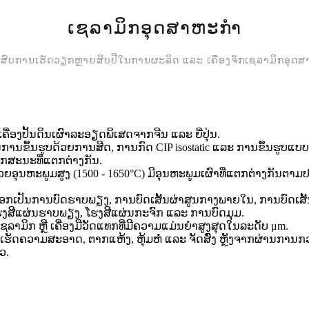
ເຊລາມິກອຸດສາຫະກຳ
ສົບການເຮັດວຽກຫຼາຍສິບປີໃນການຜະລິດ ແລະ ເຄື່ອງຈັກເຊລາມິກອຸດສາ
ເຄື່ອງປັ້ນດິນເຜົາລະອຽດພິເສດຈາກຈີນ ແລະ ຍີ່ປຸ່ນ.
ການຂຶ້ນຮູບດ້ວຍການສີດ, ການກົດ CIP isostatic ແລະ ການຂຶ້ນຮູບແບ
ັກສະນະທີ່ແຕກຕ່າງກັນ.
ວຍອຸນຫະພູມສູງ (1500 - 1650°C) ມີອຸນຫະພູມເຜົາທີ່ແຕກຕ່າງກັນຕາ
ກເປັນການບົດຮາບພຽງ, ການບົດເສັ້ນຜ່າສູນກາງພາຍໃນ, ການບົດເສັ້
ງສີແຜ່ນຮາບພຽງ, ໂຮງສີແຜ່ນກະຈົກ ແລະ ການບົດມຸມ.
ຊລາມິກ ຫຼື ເຄື່ອງມືວັດແທກທີ່ມີຄວາມແມ່ນຍໍາສູງສຸດໃນລະດັບ μm.
ນໄປເຮັດຄວາມສະອາດ, ຕາກແຫ້ງ, ຫຸ້ມຫໍ່ ແລະ ຈັດສົ່ງ ຫຼັງຈາກຜ່ານການ
ວ.