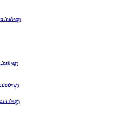
ແມ່ນຍໍາສູງ
່ນຍໍາສູງ
ແມ່ນຍຳສູງ
ແມ່ນຍໍາສູງ