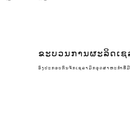
ຂະບວນການຜະລິດເຊລາ
ອົງປະກອບກົນຈັກເຊລາມິກອຸດສາຫະກຳທີ່ມ