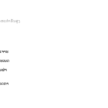
ຫະກຳຂັ້ນສູງ.
ບເຈາະ
ມປະເພດ
ນຜ່າ
ກວດກາ