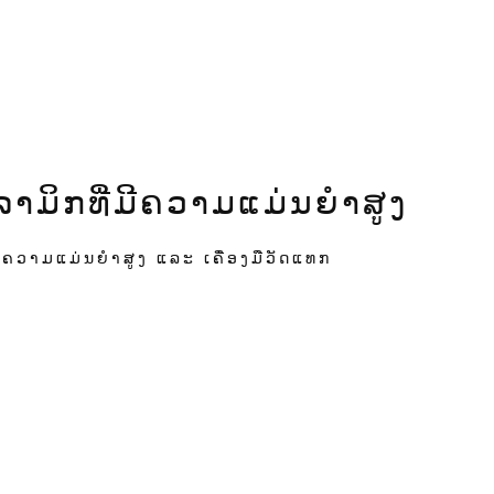
ມິກທີ່ມີຄວາມແມ່ນຍໍາສູງ
ີຄວາມແມ່ນຍໍາສູງ ແລະ ເຄື່ອງມືວັດແທກ