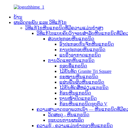
ບ້ານ
ຜະລິດຕະພັນ ແລະ ວິທີແກ້ໄຂ
ວິທີແກ້ໄຂຫີນແກຣນິດທີ່ມີຄວາມແມ່ນຍຳສູງ
ວິທີແກ້ໄຂແບບຄົບວົງຈອນສຳລັບຫີນແກຣນິດທີ່ມີຄ
ສ່ວນປະກອບຫີນແກຣນິດ
ອົງປະກອບກົນຈັກຫີນແກຣນິດ
ການປະກອບຫີນແກຣນິດ
ແບຣິ່ງອາກາດແກຣນິດ
ການວັດແທກຫີນແກຣນິດ
ຂອບຊື່ແກຣນິດ
ໄມ້ບັນທັດ Granite Tri Square
ຂະໜານຫີນແກຣນິດ
ແຜ່ນພື້ນຜິວຫີນແກຣນິດ
ໄມ້ບັນທັດສີ່ຫລ່ຽມແກຣນິດ
ກ້ອນຫີນແກຣນິດ
ຖານໜ້າປັດແກຣນິດ
ກ້ອນຫີນແກຣນິດຮູບຕົວ V
ຄວາມສາມາດຂອງພວກເຮົາ — ຫີນແກຣນິດທີ່ມີຄ
ວັດສະດຸ - ຫີນແກຣນິດ
ຂະບວນການຜະລິດ
ຄວາມຮູ້ - ຄວາມແມ່ນຍໍາຂອງຫີນແກຣນິດ