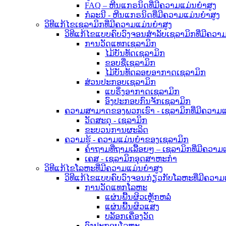
FAQ – ຫີນແກຣນິດທີ່ມີຄວາມແມ່ນຍໍາສູງ
ກໍລະນີ - ຫີນແກຣນິດທີ່ມີຄວາມແມ່ນຍໍາສູງ
ວິທີແກ້ໄຂເຊລາມິກທີ່ມີຄວາມແມ່ນຍໍາສູງ
ວິທີແກ້ໄຂແບບຄົບວົງຈອນສຳລັບເຊລາມິກທີ່ມີຄວາມ
ການວັດແທກເຊລາມິກ
ໄມ້ບັນທັດເຊລາມິກ
ຂອບຊື່ເຊລາມິກ
ໄມ້ບັນທັດລອຍອາກາດເຊລາມິກ
ສ່ວນປະກອບເຊລາມິກ
ແບຣິ່ງອາກາດເຊລາມິກ
ອົງປະກອບກົນຈັກເຊລາມິກ
ຄວາມສາມາດຂອງພວກເຮົາ - ເຊລາມິກທີ່ມີຄວາມແມ
ວັດສະດຸ - ເຊລາມິກ
ຂະບວນການຜະລິດ
ຄວາມຮູ້ - ຄວາມແມ່ນຍຳຂອງເຊລາມິກ
ຄຳຖາມທີ່ຖາມເລື້ອຍໆ – ເຊລາມິກທີ່ມີຄວາມ
ເຄສ - ເຊລາມິກອຸດສາຫະກຳ
ວິທີແກ້ໄຂໂລຫະທີ່ມີຄວາມແມ່ນຍໍາສູງ
ວິທີແກ້ໄຂແບບຄົບວົງຈອນກ່ຽວກັບໂລຫະທີ່ມີຄວາມ
ການວັດແທກໂລຫະ
ແຜ່ນພື້ນຜິວເຫຼັກຫລໍ່
ແຜ່ນພື້ນຜິວແສງ
ບລັອກເຄື່ອງວັດ
ອົງປະກອບໂລຫະ