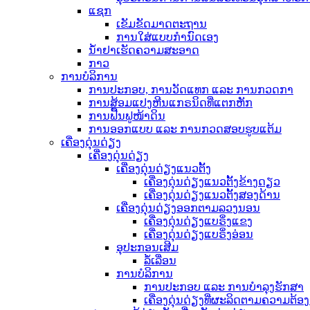
ແຊກ
ເຂັມຂັດມາດຕະຖານ
ການໃສ່ແບບກຳນົດເອງ
ນ້ຳຢາເຮັດຄວາມສະອາດ
ກາວ
ການບໍລິການ
ການປະກອບ, ການວັດແທກ ແລະ ການກວດກາ
ການສ້ອມແປງຫີນແກຣນິດທີ່ແຕກຫັກ
ການຟື້ນຟູໜ້າດິນ
ການອອກແບບ ແລະ ການກວດສອບຮູບແຕ້ມ
ເຄື່ອງດຸ່ນດ່ຽງ
ເຄື່ອງດຸ່ນດ່ຽງ
ເຄື່ອງດຸ່ນດ່ຽງແນວຕັ້ງ
ເຄື່ອງດຸ່ນດ່ຽງແນວຕັ້ງຂ້າງດຽວ
ເຄື່ອງດຸ່ນດ່ຽງແນວຕັ້ງສອງດ້ານ
ເຄື່ອງດຸ່ນດ່ຽງອອກຕາມລວງນອນ
ເຄື່ອງດຸ່ນດ່ຽງແບຣິ່ງແຂງ
ເຄື່ອງດຸ່ນດ່ຽງແບຣິ່ງອ່ອນ
ອຸປະກອນເສີມ
ລໍ້ເລື່ອນ
ການບໍລິການ
ການປະກອບ ແລະ ການບຳລຸງຮັກສາ
ເຄື່ອງດຸ່ນດ່ຽງທີ່ຜະລິດຕາມຄວາມຕ້ອ