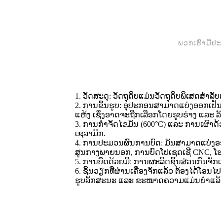
ພວກເຮົາມີປະ
1. ວັດສະດຸ: ວັດຖຸດິບແມ່ນວັດຖຸດິບພິເສດສຳລັບ
2. ການຂຶ້ນຮູບ: ອຸປະກອນສາມາດແບ່ງອອກເປັນ
ແຫ້ງ ເຊິ່ງອາດຈະຖືກເລືອກໂດຍຮູບຮ່າງ ແລະ ລ
3. ການກຳຈັດໄຂມັນ (600°C) ແລະ ການເຜົາດ້
ເຊລາມິກ.
4. ການປະມວນຜົນການບົດ: ມັນສາມາດແບ່ງອອ
ສູນກາງພາຍນອກ, ການບົດໂປເຊດເຊີ CNC, ໂຮ
5. ການບົດດ້ວຍມື: ການຜະລິດຊິ້ນສ່ວນກົນຈັກເ
6. ຊິ້ນວຽກທີ່ຜ່ານເຄື່ອງຈັກແລ້ວ ຕ້ອງໄດ້ໂອ
ຮູບລັກສະນະ ແລະ ຂະໜາດຄວາມແມ່ນຍຳແລ້