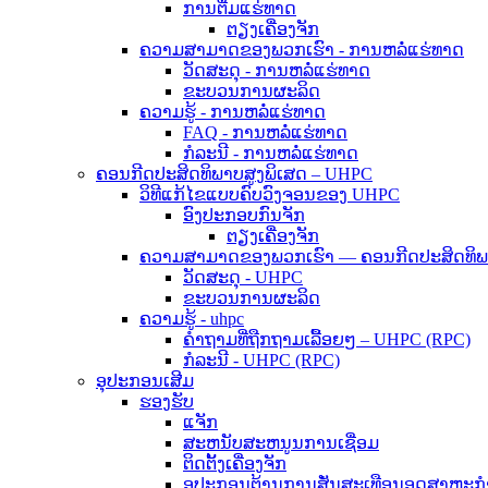
ການຕື່ມແຮ່ທາດ
ຕຽງເຄື່ອງຈັກ
ຄວາມສາມາດຂອງພວກເຮົາ - ການຫລໍ່ແຮ່ທາດ
ວັດສະດຸ - ການຫລໍ່ແຮ່ທາດ
ຂະບວນການຜະລິດ
ຄວາມຮູ້ - ການຫລໍ່ແຮ່ທາດ
FAQ - ການຫລໍ່ແຮ່ທາດ
ກໍລະນີ - ການຫລໍ່ແຮ່ທາດ
ຄອນກີດປະສິດທິພາບສູງພິເສດ – UHPC
ວິທີແກ້ໄຂແບບຄົບວົງຈອນຂອງ UHPC
ອົງປະກອບກົນຈັກ
ຕຽງເຄື່ອງຈັກ
ຄວາມສາມາດຂອງພວກເຮົາ — ຄອນກີດປະສິດທິພາ
ວັດສະດຸ - UHPC
ຂະບວນການຜະລິດ
ຄວາມຮູ້ - uhpc
ຄຳຖາມທີ່ຖືກຖາມເລື້ອຍໆ – UHPC (RPC)
ກໍລະນີ - UHPC (RPC)
ອຸປະກອນເສີມ
ຮອງຮັບ
ແຈັກ
ສະຫນັບສະຫນູນການເຊື່ອມ
ຕິດຕັ້ງເຄື່ອງຈັກ
ອຸປະກອນຕ້ານການສັ່ນສະເທືອນອຸດສາຫະກໍ