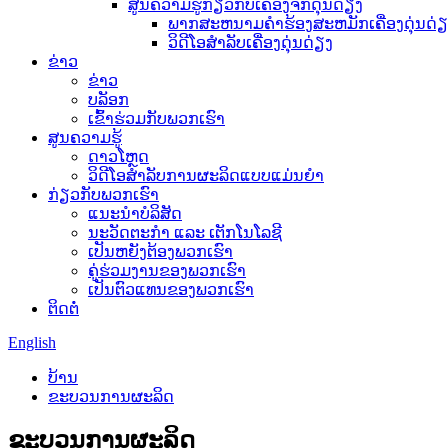
ສູນຄວາມຮູ້ກ່ຽວກັບເຄື່ອງຈັກດຸ່ນດ່ຽງ
ພາກສະຫນາມຄໍາຮ້ອງສະຫມັກເຄື່ອງດຸ່ນດ່ຽ
ວິດີໂອສຳລັບເຄື່ອງດຸ່ນດ່ຽງ
ຂ່າວ
ຂ່າວ
ບລັອກ
ເຂົ້າຮ່ວມກັບພວກເຮົາ
ສູນຄວາມຮູ້
ດາວໂຫຼດ
ວິດີໂອສຳລັບການຜະລິດແບບແມ່ນຍຳ
ກ່ຽວກັບພວກເຮົາ
ແນະນໍາບໍລິສັດ
ນະວັດຕະກໍາ ແລະ ເຕັກໂນໂລຊີ
ເປັນຫຍັງຕ້ອງພວກເຮົາ
ຄູ່ຮ່ວມງານຂອງພວກເຮົາ
ເປັນຕົວແທນຂອງພວກເຮົາ
ຕິດຕໍ່
English
ບ້ານ
ຂະບວນການຜະລິດ
ຂະບວນການຜະລິດ