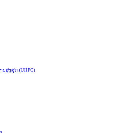
ບສູງສຸດ (UHPC)
າ