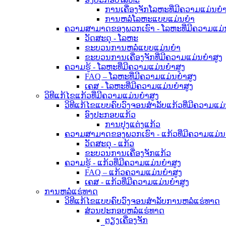
ການເຄື່ອງຈັກໂລຫະທີ່ມີຄວາມແມ່ນຍໍາ
ການຫລໍ່ໂລຫະແບບແມ່ນຍໍາ
ຄວາມສາມາດຂອງພວກເຮົາ - ໂລຫະທີ່ມີຄວາມແມ່ນ
ວັດສະດຸ - ໂລຫະ
ຂະບວນການຫລໍ່ແບບແມ່ນຍໍາ
ຂະບວນການເຄື່ອງຈັກທີ່ມີຄວາມແມ່ນຍໍາສູງ
ຄວາມຮູ້ - ໂລຫະທີ່ມີຄວາມແມ່ນຍໍາສູງ
FAQ – ໂລຫະທີ່ມີຄວາມແມ່ນຍໍາສູງ
ເຄສ - ໂລຫະທີ່ມີຄວາມແມ່ນຍໍາສູງ
ວິທີແກ້ໄຂແກ້ວທີ່ມີຄວາມແມ່ນຍໍາສູງ
ວິທີແກ້ໄຂແບບຄົບວົງຈອນສຳລັບແກ້ວທີ່ມີຄວາມແມ່
ອົງປະກອບແກ້ວ
ການປຸງແຕ່ງແກ້ວ
ຄວາມສາມາດຂອງພວກເຮົາ - ແກ້ວທີ່ມີຄວາມແມ່ນຍ
ວັດສະດຸ - ແກ້ວ
ຂະບວນການເຄື່ອງຈັກແກ້ວ
ຄວາມຮູ້ - ແກ້ວທີ່ມີຄວາມແມ່ນຍໍາສູງ
FAQ – ແກ້ວຄວາມແມ່ນຍໍາສູງ
ເຄສ - ແກ້ວທີ່ມີຄວາມແມ່ນຍໍາສູງ
ການຫລໍ່ແຮ່ທາດ
ວິທີແກ້ໄຂແບບຄົບວົງຈອນສຳລັບການຫລໍ່ແຮ່ທາດ
ສ່ວນປະກອບຫລໍ່ແຮ່ທາດ
ຕຽງເຄື່ອງຈັກ