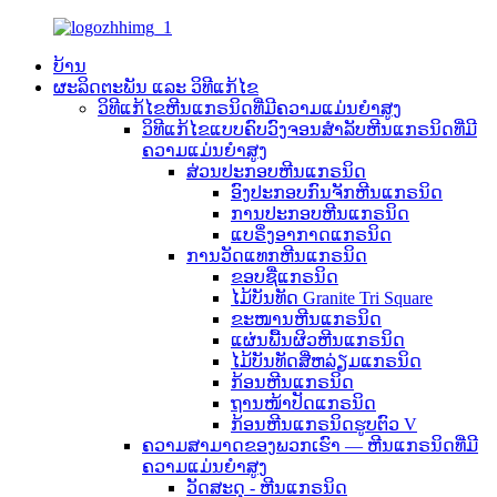
ບ້ານ
ຜະລິດຕະພັນ ແລະ ວິທີແກ້ໄຂ
ວິທີແກ້ໄຂຫີນແກຣນິດທີ່ມີຄວາມແມ່ນຍຳສູງ
ວິທີແກ້ໄຂແບບຄົບວົງຈອນສຳລັບຫີນແກຣນິດທີ່ມີ
ຄວາມແມ່ນຍໍາສູງ
ສ່ວນປະກອບຫີນແກຣນິດ
ອົງປະກອບກົນຈັກຫີນແກຣນິດ
ການປະກອບຫີນແກຣນິດ
ແບຣິ່ງອາກາດແກຣນິດ
ການວັດແທກຫີນແກຣນິດ
ຂອບຊື່ແກຣນິດ
ໄມ້ບັນທັດ Granite Tri Square
ຂະໜານຫີນແກຣນິດ
ແຜ່ນພື້ນຜິວຫີນແກຣນິດ
ໄມ້ບັນທັດສີ່ຫລ່ຽມແກຣນິດ
ກ້ອນຫີນແກຣນິດ
ຖານໜ້າປັດແກຣນິດ
ກ້ອນຫີນແກຣນິດຮູບຕົວ V
ຄວາມສາມາດຂອງພວກເຮົາ — ຫີນແກຣນິດທີ່ມີ
ຄວາມແມ່ນຍຳສູງ
ວັດສະດຸ - ຫີນແກຣນິດ