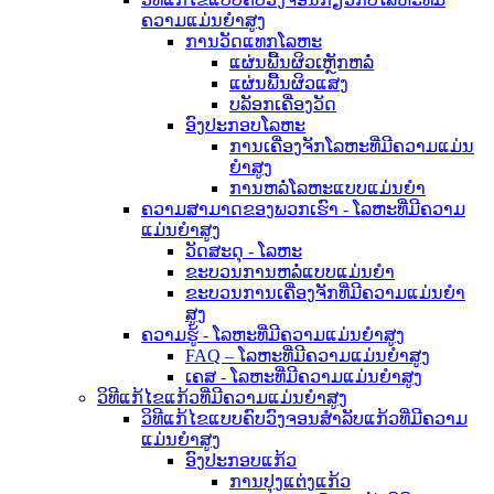
ຄວາມແມ່ນຍໍາສູງ
ການວັດແທກໂລຫະ
ແຜ່ນພື້ນຜິວເຫຼັກຫລໍ່
ແຜ່ນພື້ນຜິວແສງ
ບລັອກເຄື່ອງວັດ
ອົງປະກອບໂລຫະ
ການເຄື່ອງຈັກໂລຫະທີ່ມີຄວາມແມ່ນ
ຍໍາສູງ
ການຫລໍ່ໂລຫະແບບແມ່ນຍໍາ
ຄວາມສາມາດຂອງພວກເຮົາ - ໂລຫະທີ່ມີຄວາມ
ແມ່ນຍໍາສູງ
ວັດສະດຸ - ໂລຫະ
ຂະບວນການຫລໍ່ແບບແມ່ນຍໍາ
ຂະບວນການເຄື່ອງຈັກທີ່ມີຄວາມແມ່ນຍໍາ
ສູງ
ຄວາມຮູ້ - ໂລຫະທີ່ມີຄວາມແມ່ນຍໍາສູງ
FAQ – ໂລຫະທີ່ມີຄວາມແມ່ນຍໍາສູງ
ເຄສ - ໂລຫະທີ່ມີຄວາມແມ່ນຍໍາສູງ
ວິທີແກ້ໄຂແກ້ວທີ່ມີຄວາມແມ່ນຍໍາສູງ
ວິທີແກ້ໄຂແບບຄົບວົງຈອນສຳລັບແກ້ວທີ່ມີຄວາມ
ແມ່ນຍໍາສູງ
ອົງປະກອບແກ້ວ
ການປຸງແຕ່ງແກ້ວ