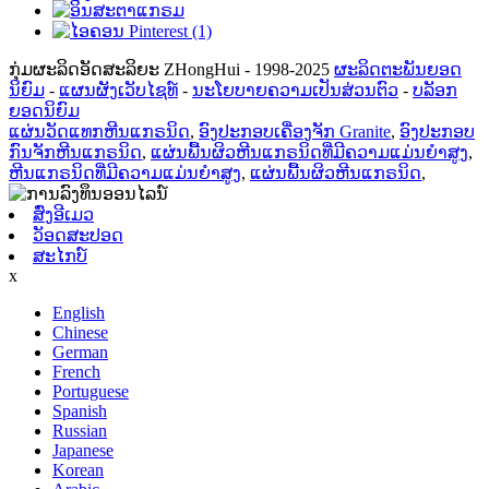
ກຸ່ມຜະລິດອັດສະລິຍະ ZHongHui - 1998-2025
ຜະລິດຕະພັນຍອດ
ນິຍົມ
-
ແຜນຜັງເວັບໄຊທ໌
-
ນະໂຍບາຍຄວາມເປັນສ່ວນຕົວ
-
ບລັອກ
ຍອດນິຍົມ
ແຜ່ນວັດແທກຫີນແກຣນິດ
,
ອົງປະກອບເຄື່ອງຈັກ Granite
,
ອົງປະກອບ
ກົນຈັກຫີນແກຣນິດ
,
ແຜ່ນພື້ນຜິວຫີນແກຣນິດທີ່ມີຄວາມແມ່ນຍໍາສູງ
,
ຫີນແກຣນິດທີ່ມີຄວາມແມ່ນຍໍາສູງ
,
ແຜ່ນພື້ນຜິວຫີນແກຣນິດ
,
ສົ່ງອີເມວ
ວັອດສະປອດ
ສະໄກບ໌
x
English
Chinese
German
French
Portuguese
Spanish
Russian
Japanese
Korean