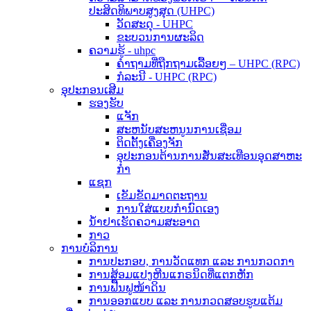
ປະສິດທິພາບສູງສຸດ (UHPC)
ວັດສະດຸ - UHPC
ຂະບວນການຜະລິດ
ຄວາມຮູ້ - uhpc
ຄຳຖາມທີ່ຖືກຖາມເລື້ອຍໆ – UHPC (RPC)
ກໍລະນີ - UHPC (RPC)
ອຸປະກອນເສີມ
ຮອງຮັບ
ແຈັກ
ສະຫນັບສະຫນູນການເຊື່ອມ
ຕິດຕັ້ງເຄື່ອງຈັກ
ອຸປະກອນຕ້ານການສັ່ນສະເທືອນອຸດສາຫະ
ກໍາ
ແຊກ
ເຂັມຂັດມາດຕະຖານ
ການໃສ່ແບບກຳນົດເອງ
ນ້ຳຢາເຮັດຄວາມສະອາດ
ກາວ
ການບໍລິການ
ການປະກອບ, ການວັດແທກ ແລະ ການກວດກາ
ການສ້ອມແປງຫີນແກຣນິດທີ່ແຕກຫັກ
ການຟື້ນຟູໜ້າດິນ
ການອອກແບບ ແລະ ການກວດສອບຮູບແຕ້ມ