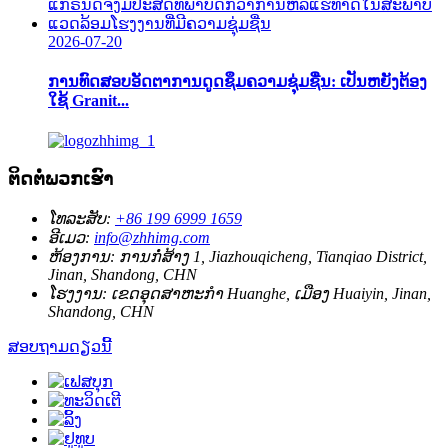
2026-07-20
ການທົດສອບອັດຕາການດູດຊຶມຄວາມຊຸ່ມຊື່ນ: ເປັນຫຍັງຕ້ອງ
ໃຊ້ Granit...
ຕິດຕໍ່ພວກເຮົາ
ໂທລະສັບ:
+86 199 6999 1659
ອີເມວ:
info@zhhimg.com
ຫ້ອງການ:
ການກໍ່ສ້າງ 1, Jiazhouqicheng, Tianqiao District,
Jinan, Shandong, CHN
ໂຮງງານ:
ເຂດ​ອຸດ​ສາ​ຫະ​ກໍາ Huanghe​, ເມືອງ Huaiyin​, Jinan​,
Shandong​, CHN​
ສອບຖາມດຽວນີ້