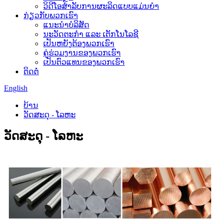
ວິດີໂອສຳລັບການຜະລິດແບບແມ່ນຍຳ
ກ່ຽວກັບພວກເຮົາ
ແນະນໍາບໍລິສັດ
ນະວັດຕະກໍາ ແລະ ເຕັກໂນໂລຊີ
ເປັນຫຍັງຕ້ອງພວກເຮົາ
ຄູ່ຮ່ວມງານຂອງພວກເຮົາ
ເປັນຕົວແທນຂອງພວກເຮົາ
ຕິດຕໍ່
English
ບ້ານ
ວັດສະດຸ - ໂລຫະ
ວັດສະດຸ - ໂລຫະ