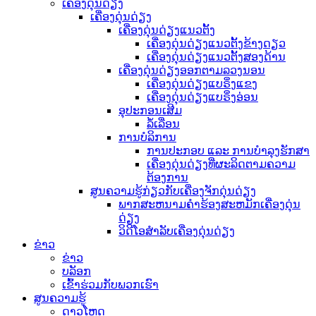
ເຄື່ອງດຸ່ນດ່ຽງ
ເຄື່ອງດຸ່ນດ່ຽງ
ເຄື່ອງດຸ່ນດ່ຽງແນວຕັ້ງ
ເຄື່ອງດຸ່ນດ່ຽງແນວຕັ້ງຂ້າງດຽວ
ເຄື່ອງດຸ່ນດ່ຽງແນວຕັ້ງສອງດ້ານ
ເຄື່ອງດຸ່ນດ່ຽງອອກຕາມລວງນອນ
ເຄື່ອງດຸ່ນດ່ຽງແບຣິ່ງແຂງ
ເຄື່ອງດຸ່ນດ່ຽງແບຣິ່ງອ່ອນ
ອຸປະກອນເສີມ
ລໍ້ເລື່ອນ
ການບໍລິການ
ການປະກອບ ແລະ ການບຳລຸງຮັກສາ
ເຄື່ອງດຸ່ນດ່ຽງທີ່ຜະລິດຕາມຄວາມ
ຕ້ອງການ
ສູນຄວາມຮູ້ກ່ຽວກັບເຄື່ອງຈັກດຸ່ນດ່ຽງ
ພາກສະຫນາມຄໍາຮ້ອງສະຫມັກເຄື່ອງດຸ່ນ
ດ່ຽງ
ວິດີໂອສຳລັບເຄື່ອງດຸ່ນດ່ຽງ
ຂ່າວ
ຂ່າວ
ບລັອກ
ເຂົ້າຮ່ວມກັບພວກເຮົາ
ສູນຄວາມຮູ້
ດາວໂຫຼດ