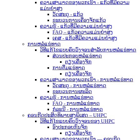
ຄວາມສາມາດຂອງພວກເຮົາ - ແກ້ວທີ່ມີຄວາມ
ແມ່ນຍໍາສູງ
ວັດສະດຸ - ແກ້ວ
ຂະບວນການເຄື່ອງຈັກແກ້ວ
ຄວາມຮູ້ - ແກ້ວທີ່ມີຄວາມແມ່ນຍໍາສູງ
FAQ – ແກ້ວຄວາມແມ່ນຍໍາສູງ
ເຄສ - ແກ້ວທີ່ມີຄວາມແມ່ນຍໍາສູງ
ການຫລໍ່ແຮ່ທາດ
ວິທີແກ້ໄຂແບບຄົບວົງຈອນສຳລັບການຫລໍ່ແຮ່ທາດ
ສ່ວນປະກອບຫລໍ່ແຮ່ທາດ
ຕຽງເຄື່ອງຈັກ
ການຕື່ມແຮ່ທາດ
ຕຽງເຄື່ອງຈັກ
ຄວາມສາມາດຂອງພວກເຮົາ - ການຫລໍ່ແຮ່ທາດ
ວັດສະດຸ - ການຫລໍ່ແຮ່ທາດ
ຂະບວນການຜະລິດ
ຄວາມຮູ້ - ການຫລໍ່ແຮ່ທາດ
FAQ - ການຫລໍ່ແຮ່ທາດ
ກໍລະນີ - ການຫລໍ່ແຮ່ທາດ
ຄອນກີດປະສິດທິພາບສູງພິເສດ – UHPC
ວິທີແກ້ໄຂແບບຄົບວົງຈອນຂອງ UHPC
ອົງປະກອບກົນຈັກ
ຕຽງເຄື່ອງຈັກ
ຄວາມສາມາດຂອງພວກເຮົາ — ຄອນກີດ