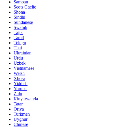
Samoan
Scots Gaelic
Shona
Sindhi
Sundanese
Swahili
Tajik
Tamil
Telugu
Thai
Ukrainian
Urdu
Uzbek
Vietnamese
Welsh
Xhosa
Yiddish
Yoruba
Zulu
Kinyarwanda
Tatar
Oriya
Turkmen
Uyghur
Chinese