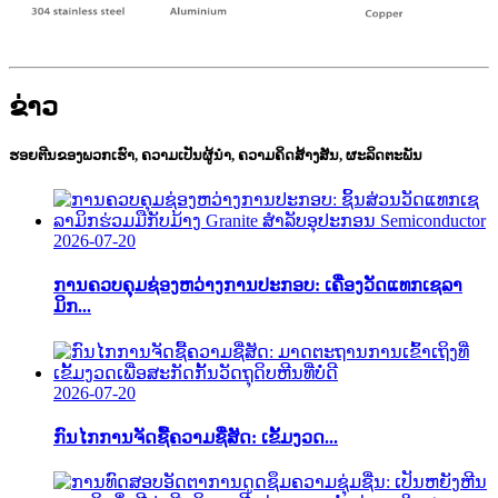
ຂ່າວ
ຮອຍຕີນຂອງພວກເຮົາ, ຄວາມເປັນຜູ້ນຳ, ຄວາມຄິດສ້າງສັນ, ຜະລິດຕະພັນ
2026-07-20
ການຄວບຄຸມຊ່ອງຫວ່າງການປະກອບ: ເຄື່ອງວັດແທກເຊລາ
ມິກ...
2026-07-20
ກົນໄກການຈັດຊື້ຄວາມຊື່ສັດ: ເຂັ້ມງວດ...