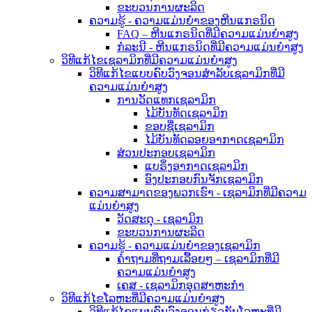
ຂະບວນການຜະລິດ
ຄວາມຮູ້ - ຄວາມແມ່ນຍໍາຂອງຫີນແກຣນິດ
FAQ – ຫີນແກຣນິດທີ່ມີຄວາມແມ່ນຍໍາສູງ
ກໍລະນີ - ຫີນແກຣນິດທີ່ມີຄວາມແມ່ນຍໍາສູງ
ວິທີແກ້ໄຂເຊລາມິກທີ່ມີຄວາມແມ່ນຍໍາສູງ
ວິທີແກ້ໄຂແບບຄົບວົງຈອນສຳລັບເຊລາມິກທີ່ມີ
ຄວາມແມ່ນຍໍາສູງ
ການວັດແທກເຊລາມິກ
ໄມ້ບັນທັດເຊລາມິກ
ຂອບຊື່ເຊລາມິກ
ໄມ້ບັນທັດລອຍອາກາດເຊລາມິກ
ສ່ວນປະກອບເຊລາມິກ
ແບຣິ່ງອາກາດເຊລາມິກ
ອົງປະກອບກົນຈັກເຊລາມິກ
ຄວາມສາມາດຂອງພວກເຮົາ - ເຊລາມິກທີ່ມີຄວາມ
ແມ່ນຍໍາສູງ
ວັດສະດຸ - ເຊລາມິກ
ຂະບວນການຜະລິດ
ຄວາມຮູ້ - ຄວາມແມ່ນຍຳຂອງເຊລາມິກ
ຄຳຖາມທີ່ຖາມເລື້ອຍໆ – ເຊລາມິກທີ່ມີ
ຄວາມແມ່ນຍຳສູງ
ເຄສ - ເຊລາມິກອຸດສາຫະກຳ
ວິທີແກ້ໄຂໂລຫະທີ່ມີຄວາມແມ່ນຍໍາສູງ
ວິທີແກ້ໄຂແບບຄົບວົງຈອນກ່ຽວກັບໂລຫະທີ່ມີ