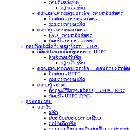
ການຕື່ມແຮ່ທາດ
ຕຽງເຄື່ອງຈັກ
ຄວາມສາມາດຂອງພວກເຮົາ - ການຫລໍ່ແຮ່ທາດ
ວັດສະດຸ - ການຫລໍ່ແຮ່ທາດ
ຂະບວນການຜະລິດ
ຄວາມຮູ້ - ການຫລໍ່ແຮ່ທາດ
FAQ - ການຫລໍ່ແຮ່ທາດ
ກໍລະນີ - ການຫລໍ່ແຮ່ທາດ
ຄອນກີດປະສິດທິພາບສູງພິເສດ – UHPC
ວິທີແກ້ໄຂແບບຄົບວົງຈອນຂອງ UHPC
ອົງປະກອບກົນຈັກ
ຕຽງເຄື່ອງຈັກ
ຄວາມສາມາດຂອງພວກເຮົາ — ຄອນກີດປະສິດທິພາ
ວັດສະດຸ - UHPC
ຂະບວນການຜະລິດ
ຄວາມຮູ້ - uhpc
ຄຳຖາມທີ່ຖືກຖາມເລື້ອຍໆ – UHPC (RPC)
ກໍລະນີ - UHPC (RPC)
ອຸປະກອນເສີມ
ຮອງຮັບ
ແຈັກ
ສະຫນັບສະຫນູນການເຊື່ອມ
ຕິດຕັ້ງເຄື່ອງຈັກ
ອຸປະກອນຕ້ານການສັ່ນສະເທືອນອຸດສາຫະກໍ