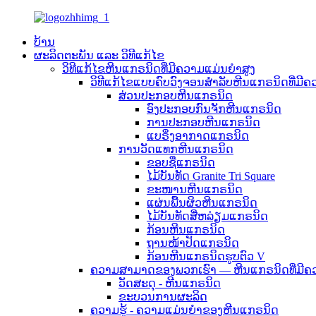
ບ້ານ
ຜະລິດຕະພັນ ແລະ ວິທີແກ້ໄຂ
ວິທີແກ້ໄຂຫີນແກຣນິດທີ່ມີຄວາມແມ່ນຍຳສູງ
ວິທີແກ້ໄຂແບບຄົບວົງຈອນສຳລັບຫີນແກຣນິດທີ່ມີຄ
ສ່ວນປະກອບຫີນແກຣນິດ
ອົງປະກອບກົນຈັກຫີນແກຣນິດ
ການປະກອບຫີນແກຣນິດ
ແບຣິ່ງອາກາດແກຣນິດ
ການວັດແທກຫີນແກຣນິດ
ຂອບຊື່ແກຣນິດ
ໄມ້ບັນທັດ Granite Tri Square
ຂະໜານຫີນແກຣນິດ
ແຜ່ນພື້ນຜິວຫີນແກຣນິດ
ໄມ້ບັນທັດສີ່ຫລ່ຽມແກຣນິດ
ກ້ອນຫີນແກຣນິດ
ຖານໜ້າປັດແກຣນິດ
ກ້ອນຫີນແກຣນິດຮູບຕົວ V
ຄວາມສາມາດຂອງພວກເຮົາ — ຫີນແກຣນິດທີ່ມີຄ
ວັດສະດຸ - ຫີນແກຣນິດ
ຂະບວນການຜະລິດ
ຄວາມຮູ້ - ຄວາມແມ່ນຍໍາຂອງຫີນແກຣນິດ