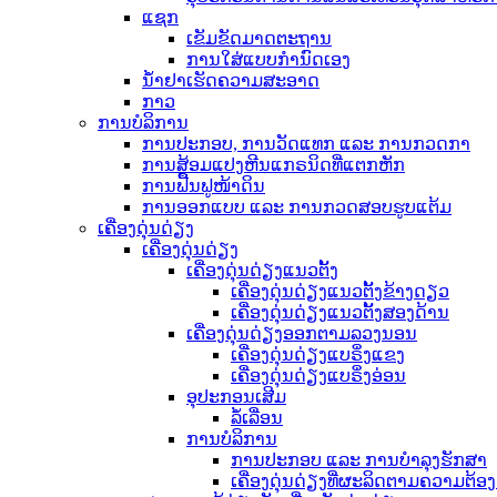
ແຊກ
ເຂັມຂັດມາດຕະຖານ
ການໃສ່ແບບກຳນົດເອງ
ນ້ຳຢາເຮັດຄວາມສະອາດ
ກາວ
ການບໍລິການ
ການປະກອບ, ການວັດແທກ ແລະ ການກວດກາ
ການສ້ອມແປງຫີນແກຣນິດທີ່ແຕກຫັກ
ການຟື້ນຟູໜ້າດິນ
ການອອກແບບ ແລະ ການກວດສອບຮູບແຕ້ມ
ເຄື່ອງດຸ່ນດ່ຽງ
ເຄື່ອງດຸ່ນດ່ຽງ
ເຄື່ອງດຸ່ນດ່ຽງແນວຕັ້ງ
ເຄື່ອງດຸ່ນດ່ຽງແນວຕັ້ງຂ້າງດຽວ
ເຄື່ອງດຸ່ນດ່ຽງແນວຕັ້ງສອງດ້ານ
ເຄື່ອງດຸ່ນດ່ຽງອອກຕາມລວງນອນ
ເຄື່ອງດຸ່ນດ່ຽງແບຣິ່ງແຂງ
ເຄື່ອງດຸ່ນດ່ຽງແບຣິ່ງອ່ອນ
ອຸປະກອນເສີມ
ລໍ້ເລື່ອນ
ການບໍລິການ
ການປະກອບ ແລະ ການບຳລຸງຮັກສາ
ເຄື່ອງດຸ່ນດ່ຽງທີ່ຜະລິດຕາມຄວາມຕ້ອ