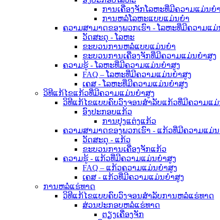
ການເຄື່ອງຈັກໂລຫະທີ່ມີຄວາມແມ່ນຍໍາ
ການຫລໍ່ໂລຫະແບບແມ່ນຍໍາ
ຄວາມສາມາດຂອງພວກເຮົາ - ໂລຫະທີ່ມີຄວາມແມ່ນ
ວັດສະດຸ - ໂລຫະ
ຂະບວນການຫລໍ່ແບບແມ່ນຍໍາ
ຂະບວນການເຄື່ອງຈັກທີ່ມີຄວາມແມ່ນຍໍາສູງ
ຄວາມຮູ້ - ໂລຫະທີ່ມີຄວາມແມ່ນຍໍາສູງ
FAQ – ໂລຫະທີ່ມີຄວາມແມ່ນຍໍາສູງ
ເຄສ - ໂລຫະທີ່ມີຄວາມແມ່ນຍໍາສູງ
ວິທີແກ້ໄຂແກ້ວທີ່ມີຄວາມແມ່ນຍໍາສູງ
ວິທີແກ້ໄຂແບບຄົບວົງຈອນສຳລັບແກ້ວທີ່ມີຄວາມແມ່
ອົງປະກອບແກ້ວ
ການປຸງແຕ່ງແກ້ວ
ຄວາມສາມາດຂອງພວກເຮົາ - ແກ້ວທີ່ມີຄວາມແມ່ນຍ
ວັດສະດຸ - ແກ້ວ
ຂະບວນການເຄື່ອງຈັກແກ້ວ
ຄວາມຮູ້ - ແກ້ວທີ່ມີຄວາມແມ່ນຍໍາສູງ
FAQ – ແກ້ວຄວາມແມ່ນຍໍາສູງ
ເຄສ - ແກ້ວທີ່ມີຄວາມແມ່ນຍໍາສູງ
ການຫລໍ່ແຮ່ທາດ
ວິທີແກ້ໄຂແບບຄົບວົງຈອນສຳລັບການຫລໍ່ແຮ່ທາດ
ສ່ວນປະກອບຫລໍ່ແຮ່ທາດ
ຕຽງເຄື່ອງຈັກ