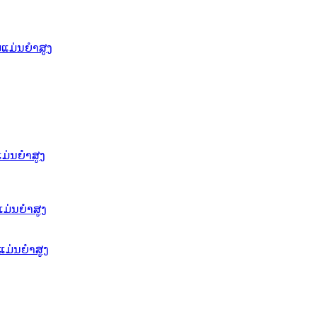
ແມ່ນຍໍາສູງ
່ນຍໍາສູງ
ແມ່ນຍຳສູງ
ແມ່ນຍໍາສູງ