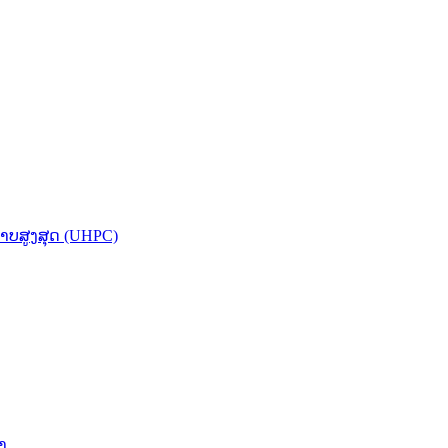
ບສູງສຸດ (UHPC)
າ