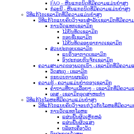
FAQ – ຫີນແກຣນິດທີ່ມີຄວາມແມ່ນຍໍາສູງ
ກໍລະນີ - ຫີນແກຣນິດທີ່ມີຄວາມແມ່ນຍໍາສູງ
ວິທີແກ້ໄຂເຊລາມິກທີ່ມີຄວາມແມ່ນຍໍາສູງ
ວິທີແກ້ໄຂແບບຄົບວົງຈອນສຳລັບເຊລາມິກທີ່ມີຄວາມ
ການວັດແທກເຊລາມິກ
ໄມ້ບັນທັດເຊລາມິກ
ຂອບຊື່ເຊລາມິກ
ໄມ້ບັນທັດລອຍອາກາດເຊລາມິກ
ສ່ວນປະກອບເຊລາມິກ
ແບຣິ່ງອາກາດເຊລາມິກ
ອົງປະກອບກົນຈັກເຊລາມິກ
ຄວາມສາມາດຂອງພວກເຮົາ - ເຊລາມິກທີ່ມີຄວາມແມ
ວັດສະດຸ - ເຊລາມິກ
ຂະບວນການຜະລິດ
ຄວາມຮູ້ - ຄວາມແມ່ນຍຳຂອງເຊລາມິກ
ຄຳຖາມທີ່ຖາມເລື້ອຍໆ – ເຊລາມິກທີ່ມີຄວາມ
ເຄສ - ເຊລາມິກອຸດສາຫະກຳ
ວິທີແກ້ໄຂໂລຫະທີ່ມີຄວາມແມ່ນຍໍາສູງ
ວິທີແກ້ໄຂແບບຄົບວົງຈອນກ່ຽວກັບໂລຫະທີ່ມີຄວາມ
ການວັດແທກໂລຫະ
ແຜ່ນພື້ນຜິວເຫຼັກຫລໍ່
ແຜ່ນພື້ນຜິວແສງ
ບລັອກເຄື່ອງວັດ
ອົງປະກອບໂລຫະ