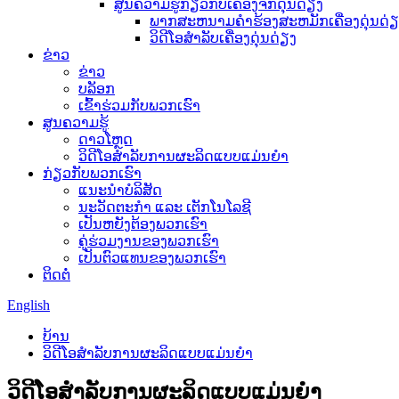
ສູນຄວາມຮູ້ກ່ຽວກັບເຄື່ອງຈັກດຸ່ນດ່ຽງ
ພາກສະຫນາມຄໍາຮ້ອງສະຫມັກເຄື່ອງດຸ່ນດ່ຽ
ວິດີໂອສຳລັບເຄື່ອງດຸ່ນດ່ຽງ
ຂ່າວ
ຂ່າວ
ບລັອກ
ເຂົ້າຮ່ວມກັບພວກເຮົາ
ສູນຄວາມຮູ້
ດາວໂຫຼດ
ວິດີໂອສຳລັບການຜະລິດແບບແມ່ນຍຳ
ກ່ຽວກັບພວກເຮົາ
ແນະນໍາບໍລິສັດ
ນະວັດຕະກໍາ ແລະ ເຕັກໂນໂລຊີ
ເປັນຫຍັງຕ້ອງພວກເຮົາ
ຄູ່ຮ່ວມງານຂອງພວກເຮົາ
ເປັນຕົວແທນຂອງພວກເຮົາ
ຕິດຕໍ່
English
ບ້ານ
ວິດີໂອສຳລັບການຜະລິດແບບແມ່ນຍຳ
ວິດີໂອສຳລັບການຜະລິດແບບແມ່ນຍຳ