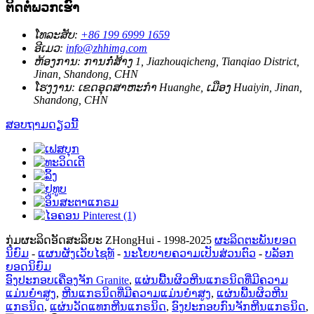
ຕິດຕໍ່ພວກເຮົາ
ໂທລະສັບ:
+86 199 6999 1659
ອີເມວ:
info@zhhimg.com
ຫ້ອງການ:
ການກໍ່ສ້າງ 1, Jiazhouqicheng, Tianqiao District,
Jinan, Shandong, CHN
ໂຮງງານ:
ເຂດ​ອຸດ​ສາ​ຫະ​ກໍາ Huanghe​, ເມືອງ Huaiyin​, Jinan​,
Shandong​, CHN​
ສອບຖາມດຽວນີ້
ກຸ່ມຜະລິດອັດສະລິຍະ ZHongHui - 1998-2025
ຜະລິດຕະພັນຍອດ
ນິຍົມ
-
ແຜນຜັງເວັບໄຊທ໌
-
ນະໂຍບາຍຄວາມເປັນສ່ວນຕົວ
-
ບລັອກ
ຍອດນິຍົມ
ອົງປະກອບເຄື່ອງຈັກ Granite
,
ແຜ່ນພື້ນຜິວຫີນແກຣນິດທີ່ມີຄວາມ
ແມ່ນຍໍາສູງ
,
ຫີນແກຣນິດທີ່ມີຄວາມແມ່ນຍໍາສູງ
,
ແຜ່ນພື້ນຜິວຫີນ
ແກຣນິດ
,
ແຜ່ນວັດແທກຫີນແກຣນິດ
,
ອົງປະກອບກົນຈັກຫີນແກຣນິດ
,