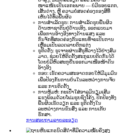
ໜາແໜ້ນເປັນເອກະພາບ — ບໍ່ມີຮອຍແຕກ,
ເສັ້ນດ່າງ, ຫຼື ຄວາມບໍ່ສອດຄ່ອງຂອງສີທີ່
ເຫັນໄດ້ທົ່ວພື້ນຜິວ
ການສຳເລັດຮູບ: ການສຳເລັດຮູບພື້ນຜິວ
ດ້ານຫາຊາຕິນຢູ່ດ້ານເທິງ, ອອກແບບມາ
ເພື່ອການອ້າງອີງທາງດ້ານແສງ ແລະ
ກົນຈັກທີ່ສອດຄ່ອງກັນແທນທີ່ຈະເປັນການ
ເຫຼື້ອມເປັນລວດລາຍຕົກແຕ່ງ
ຮູຕິດຕັ້ງ: ຮູເຈາະຜ່ານສີ່ຮູທີ່ວາງໄວ້ຢ່າງສົມ
ມາດ, ຊ່ວຍໃຫ້ຕິດຕັ້ງສະກູແບບຕິດກັນໄດ້
ໂດຍບໍ່ມີຫົວສະກູຍື່ນອອກມາເໜືອໜ້າດິນ
ອ້າງອີງ
ຂອບ: ເຮັດຄວາມສະອາດຂອບໃຫ້ມີມຸມມົນ
ເພື່ອປ້ອງກັນການບิ่นໃນລະຫວ່າງການຈັບ
ແລະ ການຕິດຕັ້ງ
ການຫຸ້ມຫໍ່: ກະເປົ໋າໃສ່ອາລູມິນຽມເສີມ
ແຮງພ້ອມດ້ວຍໂຟມຮູບຊົງໂຄ້ງ, ປົກປ້ອງທັງ
ພື້ນຜິວເຮັດວຽກ ແລະ ຮູຕິດຕັ້ງໃນ
ລະຫວ່າງການຂົນສົ່ງ ແລະ ການເກັບ
ຮັກສາ.
ການສອບຖາມ
ລາຍລະອຽດ