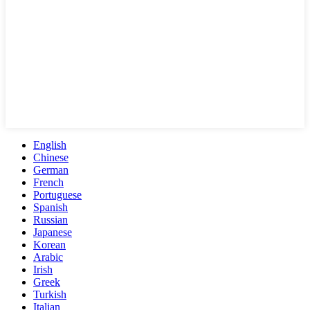
English
Chinese
German
French
Portuguese
Spanish
Russian
Japanese
Korean
Arabic
Irish
Greek
Turkish
Italian