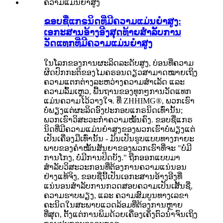
ຂອບຊື່ແກຣນິດທີ່ມີຄວາມແມ່ນຍໍາສູງ:
ເອກະສານອ້າງອີງສຸດທ້າຍສໍາລັບການ
ວັດແທກທີ່ມີຄວາມແມ່ນຍໍາສູງ
ໃນໂລກຂອງການຜະລິດລະດັບສູງ, ບ່ອນທີ່ຄວາມ
ຜິດປົກກະຕິຂອງໄມຄຣອນດຽວສາມາດໝາຍເຖິງ
ຄວາມແຕກຕ່າງລະຫວ່າງຄວາມສຳເລັດ ແລະ
ຄວາມລົ້ມເຫຼວ, ພື້ນຖານຂອງທຸກໆການວັດແທກ
ແມ່ນຄວາມໄວ້ວາງໃຈ. ທີ່ ZHHIMG®, ພວກເຮົາ
ບໍ່ພຽງແຕ່ຜະລິດອົງປະກອບແກຣນິດເທົ່ານັ້ນ;
ພວກເຮົາວິສະວະກຳຄວາມໝັ້ນຄົງ. ຂອບຊື່ແກຣ
ນິດທີ່ມີຄວາມແມ່ນຍຳສູງຂອງພວກເຮົາບໍ່ພຽງແຕ່
ເປັນເຄື່ອງມືເທົ່ານັ້ນ - ມັນເປັນຮູບແບບທາງກາຍະ
ພາບຂອງຄຳໝັ້ນສັນຍາຂອງພວກເຮົາທີ່ຈະ "ບໍ່ມີ
ການໂກງ, ບໍ່ມີການປິດບັງ." ຖືກອອກແບບມາ
ສຳລັບວິສະວະກອນທີ່ຕ້ອງການຄວາມແນ່ນອນ
ຢ່າງແທ້ຈິງ, ຂອບຊື່ນີ້ເປັນເອກະສານອ້າງອີງທີ່
ແນ່ນອນສຳລັບການກວດສອບຄວາມເປັນເສັ້ນຊື່,
ຄວາມຮາບພຽງ, ແລະ ຄວາມສົມບູນທາງເລຂາ
ຄະນິດໃນສະພາບແວດລ້ອມທີ່ຕ້ອງການຫຼາຍ
ທີ່ສຸດ, ຕັ້ງແຕ່ການພິມດ້ວຍເຄື່ອງເຄິ່ງຕົວນຳຈົນເຖິງ