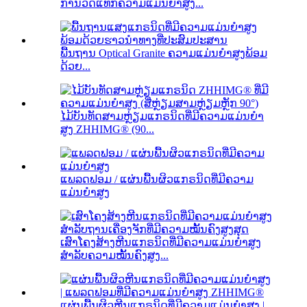
ການວັດແທກຄວາມແມ່ນຍໍາສູງ...
ພື້ນຖານ Optical Granite ຄວາມແມ່ນຍໍາສູງພ້ອມ
ດ້ວຍ...
ໄມ້ບັນທັດສາມຫຼ່ຽມແກຣນິດທີ່ມີຄວາມແມ່ນຍຳ
ສູງ ZHHIMG® (90...
ແພລດຟອມ / ແຜ່ນພື້ນຜິວແກຣນິດທີ່ມີຄວາມ
ແມ່ນຍໍາສູງ
ເສົາໂຄງສ້າງຫີນແກຣນິດທີ່ມີຄວາມແມ່ນຍໍາສູງ
ສໍາລັບຄວາມໝັ້ນຄົງສູງ...
ແຜ່ນພື້ນຜິວຫີນແກຣນິດທີ່ມີຄວາມແມ່ນຍໍາສູງ |