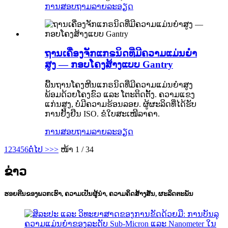
ການສອບຖາມ
ລາຍລະອຽດ
ຖານເຄື່ອງຈັກແກຣນິດທີ່ມີຄວາມແມ່ນຍໍາ
ສູງ — ກອບໂຄງສ້າງແບບ Gantry
ພື້ນຖານໂຄງຫີນແກຣນິດທີ່ມີຄວາມແມ່ນຍໍາສູງ
ພ້ອມດ້ວຍໂຄງຂົວ ແລະ ໂຕະຕິດຕັ້ງ. ຄວາມແຂງ
ແກ່ນສູງ, ບໍ່ມີຄວາມຮ້ອນລອຍ. ຜູ້ຜະລິດທີ່ໄດ້ຮັບ
ການຢັ້ງຢືນ ISO. ຂໍໃບສະເໜີລາຄາ.
ການສອບຖາມ
ລາຍລະອຽດ
1
2
3
4
5
6
ຕໍ່ໄປ >
>>
ໜ້າ 1 / 34
ຂ່າວ
ຮອຍຕີນຂອງພວກເຮົາ, ຄວາມເປັນຜູ້ນຳ, ຄວາມຄິດສ້າງສັນ, ຜະລິດຕະພັນ