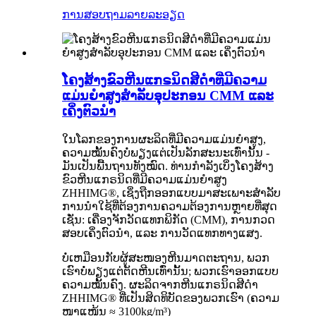
ການສອບຖາມ
ລາຍລະອຽດ
ໂຄງສ້າງຂົວຫີນແກຣນິດສີດຳທີ່ມີຄວາມ
ແມ່ນຍໍາສູງສຳລັບອຸປະກອນ CMM ແລະ
ເຄິ່ງຕົວນຳ
ໃນໂລກຂອງການຜະລິດທີ່ມີຄວາມແມ່ນຍໍາສູງ,
ຄວາມໝັ້ນຄົງບໍ່ພຽງແຕ່ເປັນລັກສະນະເທົ່ານັ້ນ -
ມັນເປັນພື້ນຖານທັງໝົດ. ທ່ານກຳລັງເບິ່ງໂຄງສ້າງ
ຂົວຫີນແກຣນິດທີ່ມີຄວາມແມ່ນຍໍາສູງ
ZHHIMG®, ເຊິ່ງຖືກອອກແບບມາສະເພາະສຳລັບ
ການນຳໃຊ້ທີ່ຕ້ອງການຄວາມຕ້ອງການຫຼາຍທີ່ສຸດ
ເຊັ່ນ: ເຄື່ອງຈັກວັດແທກພິກັດ (CMM), ການກວດ
ສອບເຄິ່ງຕົວນຳ, ແລະ ການວັດແທກທາງແສງ.
ບໍ່ເຫມືອນກັບຜູ້ສະໜອງຫີນມາດຕະຖານ, ພວກ
ເຮົາບໍ່ພຽງແຕ່ຕັດຫີນເທົ່ານັ້ນ; ພວກເຮົາອອກແບບ
ຄວາມໝັ້ນຄົງ. ຜະລິດຈາກຫີນແກຣນິດສີດຳ
ZHHIMG® ທີ່ເປັນສິດທິບັດຂອງພວກເຮົາ (ຄວາມ
ໜາແໜ້ນ ≈ 3100kg/m³)