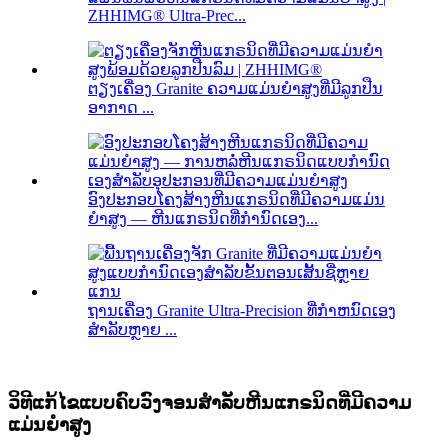
ZHHIMG® Ultra-Prec...
ຕຽງເຄື່ອງ Granite ຄວາມແມ່ນຍໍາສູງທີ່ມີລູກປືນ
ອາກາດ ...
ອົງປະກອບໂຄງສ້າງຫີນແກຣນິດທີ່ມີຄວາມແມ່ນ
ຍໍາສູງ — ຫີນແກຣນິດທີ່ກຳນົດເອງ...
ຖານເຄື່ອງ Granite Ultra-Precision ທີ່ກໍາຫນົດເອງ
ສໍາລັບຫຼາຍ ...
ວິທີແກ້ໄຂແບບຄົບວົງຈອນສຳລັບຫີນແກຣນິດທີ່ມີຄວາມ
ແມ່ນຍໍາສູງ