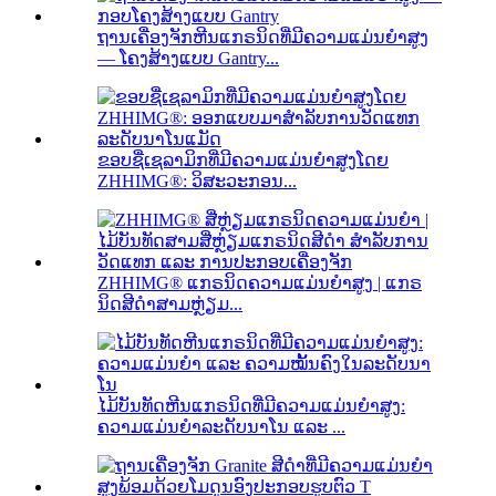
ຖານເຄື່ອງຈັກຫີນແກຣນິດທີ່ມີຄວາມແມ່ນຍໍາສູງ
— ໂຄງສ້າງແບບ Gantry...
ຂອບຊື່ເຊລາມິກທີ່ມີຄວາມແມ່ນຍໍາສູງໂດຍ
ZHHIMG®: ວິສະວະກອນ...
ZHHIMG® ແກຣນິດຄວາມແມ່ນຍໍາສູງ | ແກຣ
ນິດສີດໍາສາມຫຼ່ຽມ...
ໄມ້ບັນທັດຫີນແກຣນິດທີ່ມີຄວາມແມ່ນຍໍາສູງ:
ຄວາມແມ່ນຍໍາລະດັບນາໂນ ແລະ ...