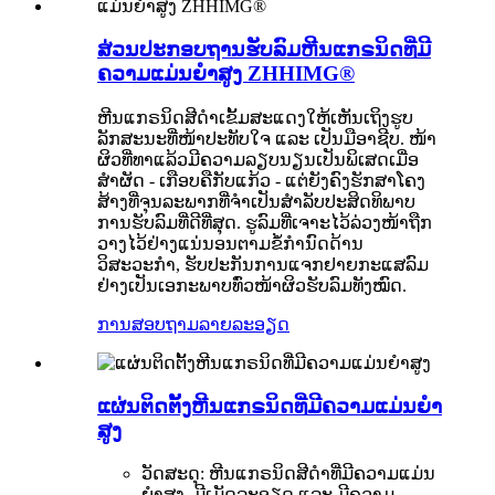
ສ່ວນປະກອບຖານຮັບລົມຫີນແກຣນິດທີ່ມີ
ຄວາມແມ່ນຍໍາສູງ ZHHIMG®
ຫີນແກຣນິດສີດຳເຂັ້ມສະແດງໃຫ້ເຫັນເຖິງຮູບ
ລັກສະນະທີ່ໜ້າປະທັບໃຈ ແລະ ເປັນມືອາຊີບ. ໜ້າ
ຜິວທີ່ທາແລ້ວມີຄວາມລຽບນຽນເປັນພິເສດເມື່ອ
ສຳຜັດ - ເກືອບຄືກັບແກ້ວ - ແຕ່ຍັງຄົງຮັກສາໂຄງ
ສ້າງທີ່ຈຸນລະພາກທີ່ຈຳເປັນສຳລັບປະສິດທິພາບ
ການຮັບລົມທີ່ດີທີ່ສຸດ. ຮູລົມທີ່ເຈາະໄວ້ລ່ວງໜ້າຖືກ
ວາງໄວ້ຢ່າງແນ່ນອນຕາມຂໍ້ກຳນົດດ້ານ
ວິສະວະກຳ, ຮັບປະກັນການແຈກຢາຍກະແສລົມ
ຢ່າງເປັນເອກະພາບທົ່ວໜ້າຜິວຮັບລົມທັງໝົດ.
ການສອບຖາມ
ລາຍລະອຽດ
ແຜ່ນຕິດຕັ້ງຫີນແກຣນິດທີ່ມີຄວາມແມ່ນຍໍາ
ສູງ
ວັດສະດຸ: ຫີນແກຣນິດສີດຳທີ່ມີຄວາມແມ່ນ
ຍຳສູງ, ມີເມັດລະອຽດ ແລະ ມີຄວາມ