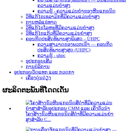
ຄວາມແມ່ນຍຳສູງ
ຄວາມຮູ້ - ຄວາມແມ່ນຍໍາຂອງຫີນແກຣນິດ
ວິທີແກ້ໄຂເຊລາມິກທີ່ມີຄວາມແມ່ນຍໍາສູງ
ການຫລໍ່ແຮ່ທາດ
ວິທີແກ້ໄຂໂລຫະທີ່ມີຄວາມແມ່ນຍໍາສູງ
ວິທີແກ້ໄຂແກ້ວທີ່ມີຄວາມແມ່ນຍໍາສູງ
ຄອນກີດປະສິດທິພາບສູງພິເສດ – UHPC
ຄວາມສາມາດຂອງພວກເຮົາ — ຄອນກີດ
ປະສິດທິພາບສູງສຸດ (UHPC)
ຄວາມຮູ້ - uhpc
ອຸປະກອນເສີມ
ການບໍລິການ
ອຸປະກອນວັດແທກ ແລະ ກວດກາ
ເຄື່ອງດຸ່ນດ່ຽງ
ຜະລິດຕະພັນທີ່ໂດດເດັ່ນ
ໂຄງສ້າງຂົວຫີນແກຣນິດສີດຳທີ່ມີຄວາມແມ່ນຍໍາ
ສູງສຳລັບ C...