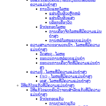
ຄວາມແມ່ນຍໍາສູງ
ການວັດແທກໂລຫະ
ແຜ່ນພື້ນຜິວເຫຼັກຫລໍ່
ແຜ່ນພື້ນຜິວແສງ
ບລັອກເຄື່ອງວັດ
ອົງປະກອບໂລຫະ
ການເຄື່ອງຈັກໂລຫະທີ່ມີຄວາມແມ່ນ
ຍໍາສູງ
ການຫລໍ່ໂລຫະແບບແມ່ນຍໍາ
ຄວາມສາມາດຂອງພວກເຮົາ - ໂລຫະທີ່ມີຄວາມ
ແມ່ນຍໍາສູງ
ວັດສະດຸ - ໂລຫະ
ຂະບວນການຫລໍ່ແບບແມ່ນຍໍາ
ຂະບວນການເຄື່ອງຈັກທີ່ມີຄວາມແມ່ນຍໍາ
ສູງ
ຄວາມຮູ້ - ໂລຫະທີ່ມີຄວາມແມ່ນຍໍາສູງ
FAQ – ໂລຫະທີ່ມີຄວາມແມ່ນຍໍາສູງ
ເຄສ - ໂລຫະທີ່ມີຄວາມແມ່ນຍໍາສູງ
ວິທີແກ້ໄຂແກ້ວທີ່ມີຄວາມແມ່ນຍໍາສູງ
ວິທີແກ້ໄຂແບບຄົບວົງຈອນສຳລັບແກ້ວທີ່ມີຄວາມ
ແມ່ນຍໍາສູງ
ອົງປະກອບແກ້ວ
ການປຸງແຕ່ງແກ້ວ