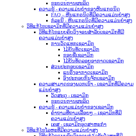
ຂະບວນການຜະລິດ
ຄວາມຮູ້ - ຄວາມແມ່ນຍໍາຂອງຫີນແກຣນິດ
FAQ – ຫີນແກຣນິດທີ່ມີຄວາມແມ່ນຍໍາສູງ
ກໍລະນີ - ຫີນແກຣນິດທີ່ມີຄວາມແມ່ນຍໍາສູງ
ວິທີແກ້ໄຂເຊລາມິກທີ່ມີຄວາມແມ່ນຍໍາສູງ
ວິທີແກ້ໄຂແບບຄົບວົງຈອນສຳລັບເຊລາມິກທີ່ມີ
ຄວາມແມ່ນຍໍາສູງ
ການວັດແທກເຊລາມິກ
ໄມ້ບັນທັດເຊລາມິກ
ຂອບຊື່ເຊລາມິກ
ໄມ້ບັນທັດລອຍອາກາດເຊລາມິກ
ສ່ວນປະກອບເຊລາມິກ
ແບຣິ່ງອາກາດເຊລາມິກ
ອົງປະກອບກົນຈັກເຊລາມິກ
ຄວາມສາມາດຂອງພວກເຮົາ - ເຊລາມິກທີ່ມີຄວາມ
ແມ່ນຍໍາສູງ
ວັດສະດຸ - ເຊລາມິກ
ຂະບວນການຜະລິດ
ຄວາມຮູ້ - ຄວາມແມ່ນຍຳຂອງເຊລາມິກ
ຄຳຖາມທີ່ຖາມເລື້ອຍໆ – ເຊລາມິກທີ່ມີ
ຄວາມແມ່ນຍຳສູງ
ເຄສ - ເຊລາມິກອຸດສາຫະກຳ
ວິທີແກ້ໄຂໂລຫະທີ່ມີຄວາມແມ່ນຍໍາສູງ
ວິທີແກ້ໄຂແບບຄົບວົງຈອນກ່ຽວກັບໂລຫະທີ່ມີ