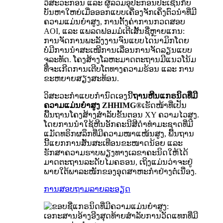
ວິສະວະກອນ ແລະ ຜູ້ລວມອຸປະກອນປະເຊີນກັບ
ບັນຫາໃຫຍ່ເມື່ອອອກແບບເຄື່ອງຈັກເຄິ່ງຕົວນຳທີ່ມີ
ຄວາມແມ່ນຍໍາສູງ, ການຕັ້ງຄ່າການກວດສອບ
AOI, ແລະ ແພລດຟອມມໍເຕີເສັ້ນຊື່ຫຼາຍແກນ:
ການຈັດການພະລັງງານຈົນແບບໄດນາມິກໂດຍ
ບໍ່ມີການນຳສະເໜີການເລື່ອນການຈັດລຽນແບບ
ຈຸລະທັດ. ໂຄງສ້າງໂລຫະມາດຕະຖານມີແນວໂນ້ມ
ທີ່ຈະເກີດການເຕີບໂຕທາງຄວາມຮ້ອນ ແລະ ການ
ຂະຫຍາຍສຽງສະທ້ອນ.
ວິສະວະກຳແບບກຳນົດເອງນີ້
ຖານຫີນແກຣນິດທີ່ມີ
ຄວາມແມ່ນຍໍາສູງ ZHHIMG®
ເຮັດໜ້າທີ່ເປັນ
ພື້ນຖານໂຄງສ້າງສຳລັບຂັ້ນຕອນ XY ຄວາມໄວສູງ.
ໂດຍການນຳໃຊ້ຫີນອັກຄະນີສີດຳທຳມະຊາດທີ່ມີ
ແມັດທຣິກຜລຶກທີ່ມີຄວາມໜາແໜ້ນສູງ, ພື້ນຖານ
ນີ້ແຍກການສັ່ນສະເທືອນຂະໜາດນ້ອຍ ແລະ
ຮັກສາຄວາມຮາບພຽງທາງເລຂາຄະນິດໃຫ້ໄດ້
ມາດຕະຖານລະດັບໄມຄຣອນ, ເຖິງແມ່ນວ່າຈະຢູ່
ພາຍໃຕ້ພາລະໜັກຂອງອຸດສາຫະກຳຢ່າງຕໍ່ເນື່ອງ.
ການສອບຖາມ
ລາຍລະອຽດ