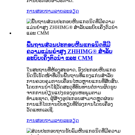
ການປະກອບອາວະກາດ.
ການສອບຖາມ
ລາຍລະອຽດ
ພື້ນຖານສ່ວນປະກອບຫີນແກຣນິດທີ່ມີ
ຄວາມແມ່ນຍໍາສູງ ZHHIMG® ສຳລັບ
ລະບົບເຄິ່ງຕົວນຳ ແລະ CMM
ໃນສະຖານທີ່ຫ້ອງສະອາດ, ອົງປະກອບຫີນແກຣ
ນິດນີ້ເຮັດໜ້າທີ່ເປັນພື້ນຖານທີ່ແຂງແກ່ນສຳລັບ
ການຄວບຄຸມການເຄື່ອນໄຫວຫຼາຍແກນທີ່ສັບສົນ.
ໂດຍການນຳໃຊ້ວັດສະດຸທີ່ທົນທານຕໍ່ການຜິດຮູບ
ຈາກການປ່ຽນແປງຂອງອຸນຫະພູມຕາມ
ທຳມະຊາດ, ຜູ້ສ້າງອຸປະກອນສາມາດຫຼຸດຜ່ອນ
ການແກ້ໄຂການປັບທຽບທີ່ຕ້ອງການໂດຍເຄື່ອງ
ວັດແທກເລເຊີ.
ການສອບຖາມ
ລາຍລະອຽດ