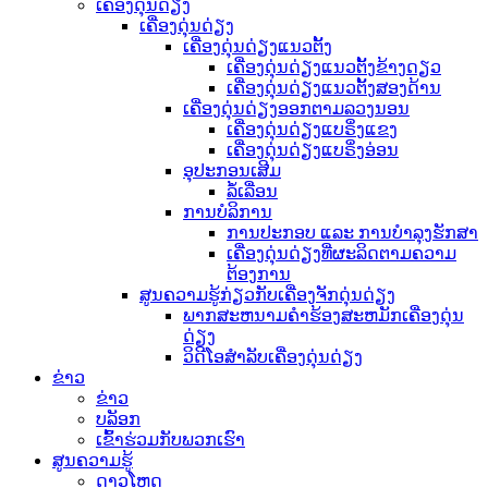
ເຄື່ອງດຸ່ນດ່ຽງ
ເຄື່ອງດຸ່ນດ່ຽງ
ເຄື່ອງດຸ່ນດ່ຽງແນວຕັ້ງ
ເຄື່ອງດຸ່ນດ່ຽງແນວຕັ້ງຂ້າງດຽວ
ເຄື່ອງດຸ່ນດ່ຽງແນວຕັ້ງສອງດ້ານ
ເຄື່ອງດຸ່ນດ່ຽງອອກຕາມລວງນອນ
ເຄື່ອງດຸ່ນດ່ຽງແບຣິ່ງແຂງ
ເຄື່ອງດຸ່ນດ່ຽງແບຣິ່ງອ່ອນ
ອຸປະກອນເສີມ
ລໍ້ເລື່ອນ
ການບໍລິການ
ການປະກອບ ແລະ ການບຳລຸງຮັກສາ
ເຄື່ອງດຸ່ນດ່ຽງທີ່ຜະລິດຕາມຄວາມ
ຕ້ອງການ
ສູນຄວາມຮູ້ກ່ຽວກັບເຄື່ອງຈັກດຸ່ນດ່ຽງ
ພາກສະຫນາມຄໍາຮ້ອງສະຫມັກເຄື່ອງດຸ່ນ
ດ່ຽງ
ວິດີໂອສຳລັບເຄື່ອງດຸ່ນດ່ຽງ
ຂ່າວ
ຂ່າວ
ບລັອກ
ເຂົ້າຮ່ວມກັບພວກເຮົາ
ສູນຄວາມຮູ້
ດາວໂຫຼດ