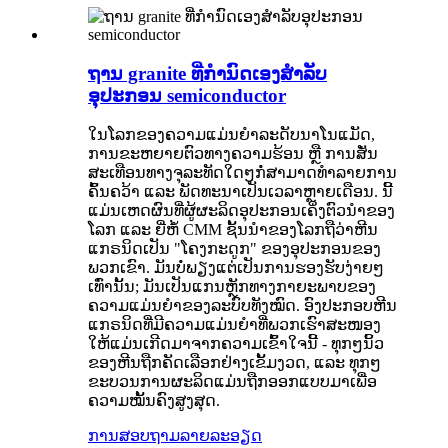
ຖານ granite ທີ່ກຳນົດເອງສຳລັບ
ອຸປະກອນ semiconductor
ໃນໂລກຂອງຄວາມແມ່ນຍຳລະດັບນາໂນແມັດ,
ການຂະຫຍາຍຕົວທາງຄວາມຮ້ອນ ຫຼື ການສັ່ນ
ສະເທືອນທາງຈຸລະທັດໃດໆກໍ່ສາມາດທຳລາຍການ
ຄົ້ນຄວ້າ ແລະ ພັດທະນາເປັນເວລາຫຼາຍເດືອນ. ນີ້
ແມ່ນເຫດຜົນທີ່ຜູ້ຜະລິດອຸປະກອນເຄິ່ງຕົວນຳຂອງ
ໂລກ ແລະ ຍີ່ຫໍ້ CMM ຊັ້ນນຳຂອງໂລກຖືວ່າຫີນ
ແກຣນິດເປັນ "ໂຄງກະດູກ" ຂອງອຸປະກອນຂອງ
ພວກເຂົາ. ມັນບໍ່ພຽງແຕ່ເປັນການຮອງຮັບງ່າຍໆ
ເທົ່ານັ້ນ; ມັນເປັນແກນຫຼັກທາງກາຍະພາບຂອງ
ຄວາມແມ່ນຍຳຂອງລະບົບທັງໝົດ. ອົງປະກອບຫີນ
ແກຣນິດທີ່ມີຄວາມແມ່ນຍຳທີ່ພວກເຮົາສະໜອງ
ໃຫ້ແມ່ນເກີດມາຈາກຄວາມເຂົ້າໃຈນີ້ - ທຸກໆນິ້ວ
ຂອງຫີນຖືກຄັດເລືອກຢ່າງເຂັ້ມງວດ, ແລະ ທຸກໆ
ຂະບວນການຜະລິດແມ່ນຖືກອອກແບບມາເພື່ອ
ຄວາມໝັ້ນຄົງສູງສຸດ.
ການສອບຖາມ
ລາຍລະອຽດ