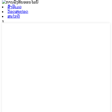
ສົ່ງອີເມວ
ວັອດສະປອດ
ສະໄກບ໌
x