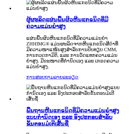
ຜູ້ຜະລິດແຜ່ນພື້ນຜິວຫີນແກຣນິດທີ່ມີ
ຄວາມແມ່ນຍໍາສູງ
ແຜ່ນພື້ນຜິວຫີນແກຣນິດທີ່ມີຄວາມແມ່ນຍໍາ
ZHHIMG® ແມ່ນຜະລິດຈາກຫີນແກຣນິດສີດຳທີ່
ມີຄວາມໜາແໜ້ນສູງສໍາລັບການປັບທຽບ CMM,
ການກວດກາມິຕິ, ແລະ ການວັດແທກຄວາມແມ່ນ
ຍໍາສູງ. ມີຂະໜາດທີ່ກຳນົດເອງ ແລະ ເກຣດຄວາມ
ແມ່ນຍໍາສູງ.
ການສອບຖາມ
ລາຍລະອຽດ
ພື້ນຖານຫີນແກຣນິດທີ່ມີຄວາມແມ່ນຍໍາສູງ
ແບບກຳນົດເອງ ແລະ ອົງປະກອບສຳລັບ
ຂັ້ນຕອນມໍເຕີເສັ້ນຊື່