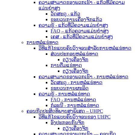
ຄວາມສາມາດຂອງພວກເຮົາ - ແກ້ວທີ່ມີຄວາມ
ແມ່ນຍໍາສູງ
ວັດສະດຸ - ແກ້ວ
ຂະບວນການເຄື່ອງຈັກແກ້ວ
ຄວາມຮູ້ - ແກ້ວທີ່ມີຄວາມແມ່ນຍໍາສູງ
FAQ – ແກ້ວຄວາມແມ່ນຍໍາສູງ
ເຄສ - ແກ້ວທີ່ມີຄວາມແມ່ນຍໍາສູງ
ການຫລໍ່ແຮ່ທາດ
ວິທີແກ້ໄຂແບບຄົບວົງຈອນສຳລັບການຫລໍ່ແຮ່ທາດ
ສ່ວນປະກອບຫລໍ່ແຮ່ທາດ
ຕຽງເຄື່ອງຈັກ
ການຕື່ມແຮ່ທາດ
ຕຽງເຄື່ອງຈັກ
ຄວາມສາມາດຂອງພວກເຮົາ - ການຫລໍ່ແຮ່ທາດ
ວັດສະດຸ - ການຫລໍ່ແຮ່ທາດ
ຂະບວນການຜະລິດ
ຄວາມຮູ້ - ການຫລໍ່ແຮ່ທາດ
FAQ - ການຫລໍ່ແຮ່ທາດ
ກໍລະນີ - ການຫລໍ່ແຮ່ທາດ
ຄອນກີດປະສິດທິພາບສູງພິເສດ – UHPC
ວິທີແກ້ໄຂແບບຄົບວົງຈອນຂອງ UHPC
ອົງປະກອບກົນຈັກ
ຕຽງເຄື່ອງຈັກ
ຄວາມສາມາດຂອງພວກເຮົາ — ຄອນກີດ