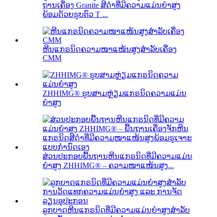
ຖານເຄື່ອງ Granite ສີດຳທີ່ມີຄວາມແມ່ນຍໍາສູງ
ພ້ອມດ້ວຍຮູບຕົວ T ...
ຫີນແກຣນິດຄວາມໜາແໜ້ນສູງສຳລັບເຄື່ອງ
CMM
ZHHIMG® ຮູບສາມຫຼ່ຽມແກຣນິດຄວາມແມ່ນ
ຍໍາສູງ
ສ່ວນປະກອບພື້ນຖານຫີນແກຣນິດທີ່ມີຄວາມແມ່ນ
ຍໍາສູງ ZHHIMG® – ຄວາມໜາແໜ້ນສູງ...
ລູກບາດຫີນແກຣນິດທີ່ມີຄວາມແມ່ນຍໍາສູງສໍາລັບ