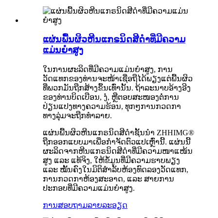
ແຜ່ນພື້ນຜິວຫີນແກຣນິດສີດຳທີ່ມີຄວາມ
ແມ່ນຍໍາສູງ
ໃນການຜະລິດທີ່ມີຄວາມແມ່ນຍໍາສູງ, ການ
ວັດແທກຂອງທ່ານຈະໜ້າເຊື່ອຖືໄດ້ພຽງແຕ່ພື້ນຜິວ
ທີ່ພວກມັນຖືກສ້າງຂຶ້ນເທົ່ານັ້ນ. ຖ້າລະນາບອ້າງອີງ
ຂອງທ່ານບິດເບືອນ, ງໍ, ຫຼືຕອບສະໜອງຕໍ່ການ
ປ່ຽນແປງທາງຄວາມຮ້ອນ, ທຸກໆການກວດກາ
ທາງລຸ່ມຈະຖືກທຳລາຍ.
ແຜ່ນພື້ນຜິວຫີນແກຣນິດສີດຳຊັ້ນນຳ ZHHIMG®
ຖືກອອກແບບມາເພື່ອກຳຈັດຕົວແປເຫຼົ່ານີ້. ແຜ່ນນີ້
ຜະລິດຈາກຫີນແກຣນິດສີດຳທີ່ມີຄວາມໜາແໜ້ນ
ສູງ ແລະ ແທ້ຈິງ, ໃຫ້ຂໍ້ມູນທີ່ມີຄວາມຮາບພຽງ
ແລະ ໝັ້ນຄົງໃນມິຕິສຳລັບຫ້ອງທົດລອງວັດແທກ,
ການກວດກາຫ້ອງສະອາດ, ແລະ ສາຍການ
ປະກອບທີ່ມີຄວາມແມ່ນຍຳສູງ.
ການສອບຖາມ
ລາຍລະອຽດ