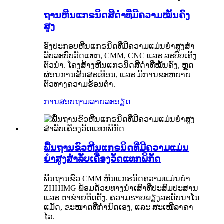
ຖານຫີນແກຣນິດສີດຳທີ່ມີຄວາມໝັ້ນຄົງ
ສູງ
ອົງປະກອບຫີນແກຣນິດທີ່ມີຄວາມແມ່ນຍໍາສູງສໍາ
ລັບລະບົບວັດແທກ, CMM, CNC ແລະ ລະບົບເຄິ່ງ
ຕົວນໍາ. ໂຄງສ້າງຫີນແກຣນິດສີດໍາທີ່ໝັ້ນຄົງ, ຫຼຸດ
ຜ່ອນການສັ່ນສະເທືອນ, ແລະ ມີການຂະຫຍາຍ
ຕົວທາງຄວາມຮ້ອນຕໍ່າ.
ການສອບຖາມ
ລາຍລະອຽດ
ພື້ນຖານຂົວຫີນແກຣນິດທີ່ມີຄວາມແມ່ນ
ຍໍາສູງສໍາລັບເຄື່ອງວັດແທກພິກັດ
ພື້ນຖານຂົວ CMM ຫີນແກຣນິດຄວາມແມ່ນຍໍາ
ZHHIMG ພ້ອມດ້ວຍທາງນໍາເສົາທີ່ປະສົມປະສານ
ແລະ ຕາຂ່າຍຕິດຕັ້ງ. ຄວາມຮາບພຽງລະດັບນາໂນ
ແມັດ, ຂະໜາດທີ່ກຳນົດເອງ, ແລະ ສະເໜີລາຄາ
ໄວ.