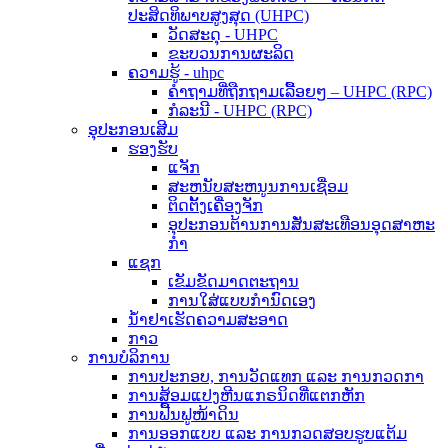
ປະສິດທິພາບສູງສຸດ (UHPC)
ວັດສະດຸ - UHPC
ຂະບວນການຜະລິດ
ຄວາມຮູ້ - uhpc
ຄຳຖາມທີ່ຖືກຖາມເລື້ອຍໆ – UHPC (RPC)
ກໍລະນີ - UHPC (RPC)
ອຸປະກອນເສີມ
ຮອງຮັບ
ແຈັກ
ສະຫນັບສະຫນູນການເຊື່ອມ
ຕິດຕັ້ງເຄື່ອງຈັກ
ອຸປະກອນຕ້ານການສັ່ນສະເທືອນອຸດສາຫະ
ກໍາ
ແຊກ
ເຂັມຂັດມາດຕະຖານ
ການໃສ່ແບບກຳນົດເອງ
ນ້ຳຢາເຮັດຄວາມສະອາດ
ກາວ
ການບໍລິການ
ການປະກອບ, ການວັດແທກ ແລະ ການກວດກາ
ການສ້ອມແປງຫີນແກຣນິດທີ່ແຕກຫັກ
ການຟື້ນຟູໜ້າດິນ
ການອອກແບບ ແລະ ການກວດສອບຮູບແຕ້ມ