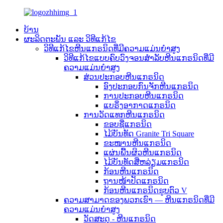
ບ້ານ
ຜະລິດຕະພັນ ແລະ ວິທີແກ້ໄຂ
ວິທີແກ້ໄຂຫີນແກຣນິດທີ່ມີຄວາມແມ່ນຍຳສູງ
ວິທີແກ້ໄຂແບບຄົບວົງຈອນສຳລັບຫີນແກຣນິດທີ່ມີ
ຄວາມແມ່ນຍໍາສູງ
ສ່ວນປະກອບຫີນແກຣນິດ
ອົງປະກອບກົນຈັກຫີນແກຣນິດ
ການປະກອບຫີນແກຣນິດ
ແບຣິ່ງອາກາດແກຣນິດ
ການວັດແທກຫີນແກຣນິດ
ຂອບຊື່ແກຣນິດ
ໄມ້ບັນທັດ Granite Tri Square
ຂະໜານຫີນແກຣນິດ
ແຜ່ນພື້ນຜິວຫີນແກຣນິດ
ໄມ້ບັນທັດສີ່ຫລ່ຽມແກຣນິດ
ກ້ອນຫີນແກຣນິດ
ຖານໜ້າປັດແກຣນິດ
ກ້ອນຫີນແກຣນິດຮູບຕົວ V
ຄວາມສາມາດຂອງພວກເຮົາ — ຫີນແກຣນິດທີ່ມີ
ຄວາມແມ່ນຍຳສູງ
ວັດສະດຸ - ຫີນແກຣນິດ