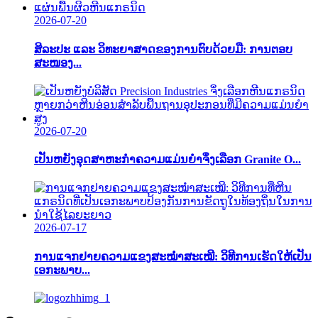
2026-07-20
ສິລະປະ ແລະ ວິທະຍາສາດຂອງການຕົບດ້ວຍມື: ການຕອບ
ສະໜອງ...
2026-07-20
ເປັນຫຍັງອຸດສາຫະກໍາຄວາມແມ່ນຍໍາຈຶ່ງເລືອກ Granite O...
2026-07-17
ການແຈກຢາຍຄວາມແຂງສະໝໍ່າສະເໝີ: ວິທີການເຮັດໃຫ້ເປັນ
ເອກະພາບ...