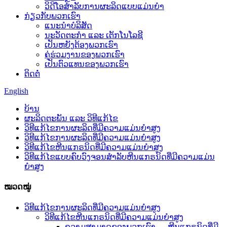
ວິດີໂອສຳລັບການຜະລິດແບບແມ່ນຍຳ
ກ່ຽວກັບພວກເຮົາ
ແນະນໍາບໍລິສັດ
ນະວັດຕະກໍາ ແລະ ເຕັກໂນໂລຊີ
ເປັນຫຍັງຕ້ອງພວກເຮົາ
ຄູ່ຮ່ວມງານຂອງພວກເຮົາ
ເປັນຕົວແທນຂອງພວກເຮົາ
ຕິດຕໍ່
English
ບ້ານ
ຜະລິດຕະພັນ ແລະ ວິທີແກ້ໄຂ
ວິທີແກ້ໄຂການຜະລິດທີ່ມີຄວາມແມ່ນຍໍາສູງ
ວິທີແກ້ໄຂການຜະລິດທີ່ມີຄວາມແມ່ນຍໍາສູງ
ວິທີແກ້ໄຂຫີນແກຣນິດທີ່ມີຄວາມແມ່ນຍຳສູງ
ວິທີແກ້ໄຂແບບຄົບວົງຈອນສຳລັບຫີນແກຣນິດທີ່ມີຄວາມແມ່ນ
ຍໍາສູງ
ໝວດໝູ່
ວິທີແກ້ໄຂການຜະລິດທີ່ມີຄວາມແມ່ນຍໍາສູງ
ວິທີແກ້ໄຂຫີນແກຣນິດທີ່ມີຄວາມແມ່ນຍຳສູງ
ຄວາມສາມາດຂອງພວກເຮົາ — ຫີນແກຣນິດທີ່ມີ