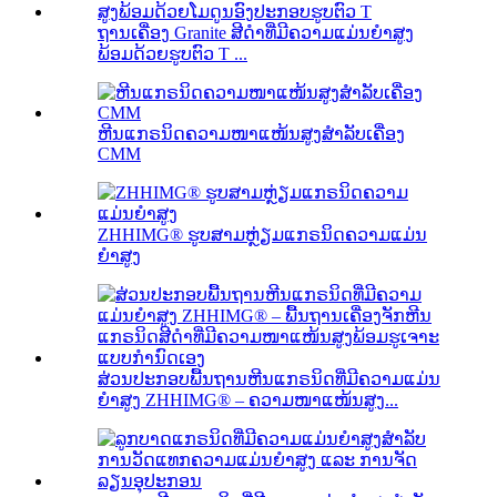
ຖານເຄື່ອງ Granite ສີດຳທີ່ມີຄວາມແມ່ນຍໍາສູງ
ພ້ອມດ້ວຍຮູບຕົວ T ...
ຫີນແກຣນິດຄວາມໜາແໜ້ນສູງສຳລັບເຄື່ອງ
CMM
ZHHIMG® ຮູບສາມຫຼ່ຽມແກຣນິດຄວາມແມ່ນ
ຍໍາສູງ
ສ່ວນປະກອບພື້ນຖານຫີນແກຣນິດທີ່ມີຄວາມແມ່ນ
ຍໍາສູງ ZHHIMG® – ຄວາມໜາແໜ້ນສູງ...