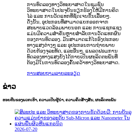
ການທົດລອງທາງວິທະຍາສາດໃນຊຸມຊົນ
ວິທະຍາສາດໃນປະຈຸບັນຮຽກຮ້ອງໃຫ້ມີການຄິດ
ໄລ່ ແລະ ການວັດແທກທີ່ຊັດເຈນຂຶ້ນເລື້ອຍໆ.
ດັ່ງນັ້ນ, ອຸປະກອນທີ່ສາມາດແຍກອອກຈາກ
ສະພາບແວດລ້ອມພາຍນອກ ແລະ ການແຊກແຊງ
ແມ່ນມີຄວາມສຳຄັນຫຼາຍສຳລັບການວັດແທກຜົນ
ຂອງການທົດລອງ. ມັນສາມາດແກ້ໄຂອົງປະກອບ
ທາງແສງຕ່າງໆ ແລະ ອຸປະກອນການຖ່າຍພາບ
ດ້ວຍກ້ອງຈຸລະທັດ, ແລະອື່ນໆ. ແພລດຟອມການ
ທົດລອງທາງແສງຍັງໄດ້ກາຍເປັນຜະລິດຕະພັນທີ່
ຕ້ອງມີໃນການທົດລອງຄົ້ນຄວ້າທາງວິທະຍາສາດ.
ການສອບຖາມ
ລາຍລະອຽດ
ຂ່າວ
ຮອຍຕີນຂອງພວກເຮົາ, ຄວາມເປັນຜູ້ນຳ, ຄວາມຄິດສ້າງສັນ, ຜະລິດຕະພັນ
2026-07-20