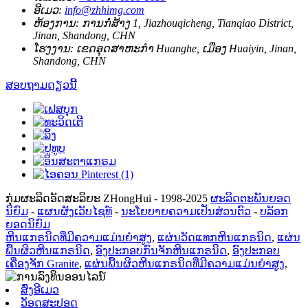
ອີເມວ:
info@zhhimg.com
ຫ້ອງການ:
ການກໍ່ສ້າງ 1, Jiazhouqicheng, Tianqiao District,
Jinan, Shandong, CHN
ໂຮງງານ:
ເຂດ​ອຸດ​ສາ​ຫະ​ກໍາ Huanghe​, ເມືອງ Huaiyin​, Jinan​,
Shandong​, CHN​
ສອບຖາມດຽວນີ້
ກຸ່ມຜະລິດອັດສະລິຍະ ZHongHui - 1998-2025
ຜະລິດຕະພັນຍອດ
ນິຍົມ
-
ແຜນຜັງເວັບໄຊທ໌
-
ນະໂຍບາຍຄວາມເປັນສ່ວນຕົວ
-
ບລັອກ
ຍອດນິຍົມ
ຫີນແກຣນິດທີ່ມີຄວາມແມ່ນຍໍາສູງ
,
ແຜ່ນວັດແທກຫີນແກຣນິດ
,
ແຜ່ນ
ພື້ນຜິວຫີນແກຣນິດ
,
ອົງປະກອບກົນຈັກຫີນແກຣນິດ
,
ອົງປະກອບ
ເຄື່ອງຈັກ Granite
,
ແຜ່ນພື້ນຜິວຫີນແກຣນິດທີ່ມີຄວາມແມ່ນຍໍາສູງ
,
ສົ່ງອີເມວ
ວັອດສະປອດ