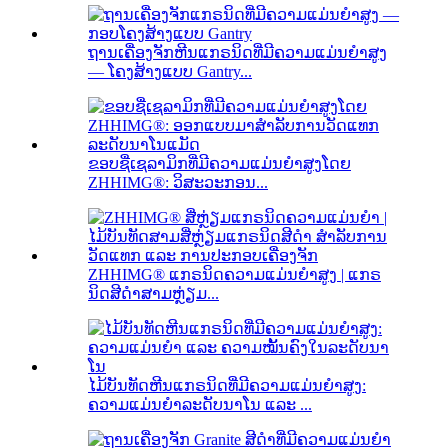
ຖານເຄື່ອງຈັກຫີນແກຣນິດທີ່ມີຄວາມແມ່ນຍໍາສູງ
— ໂຄງສ້າງແບບ Gantry...
ຂອບຊື່ເຊລາມິກທີ່ມີຄວາມແມ່ນຍໍາສູງໂດຍ
ZHHIMG®: ວິສະວະກອນ...
ZHHIMG® ແກຣນິດຄວາມແມ່ນຍໍາສູງ | ແກຣ
ນິດສີດໍາສາມຫຼ່ຽມ...
ໄມ້ບັນທັດຫີນແກຣນິດທີ່ມີຄວາມແມ່ນຍໍາສູງ:
ຄວາມແມ່ນຍໍາລະດັບນາໂນ ແລະ ...