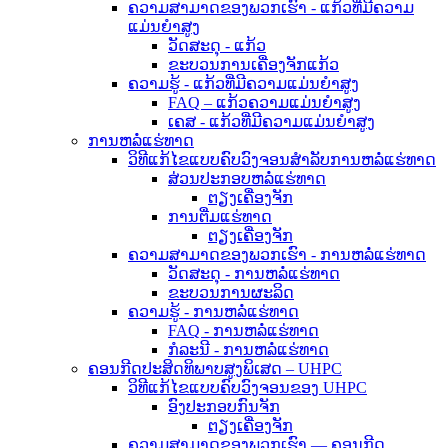
ຄວາມສາມາດຂອງພວກເຮົາ - ແກ້ວທີ່ມີຄວາມ
ແມ່ນຍໍາສູງ
ວັດສະດຸ - ແກ້ວ
ຂະບວນການເຄື່ອງຈັກແກ້ວ
ຄວາມຮູ້ - ແກ້ວທີ່ມີຄວາມແມ່ນຍໍາສູງ
FAQ – ແກ້ວຄວາມແມ່ນຍໍາສູງ
ເຄສ - ແກ້ວທີ່ມີຄວາມແມ່ນຍໍາສູງ
ການຫລໍ່ແຮ່ທາດ
ວິທີແກ້ໄຂແບບຄົບວົງຈອນສຳລັບການຫລໍ່ແຮ່ທາດ
ສ່ວນປະກອບຫລໍ່ແຮ່ທາດ
ຕຽງເຄື່ອງຈັກ
ການຕື່ມແຮ່ທາດ
ຕຽງເຄື່ອງຈັກ
ຄວາມສາມາດຂອງພວກເຮົາ - ການຫລໍ່ແຮ່ທາດ
ວັດສະດຸ - ການຫລໍ່ແຮ່ທາດ
ຂະບວນການຜະລິດ
ຄວາມຮູ້ - ການຫລໍ່ແຮ່ທາດ
FAQ - ການຫລໍ່ແຮ່ທາດ
ກໍລະນີ - ການຫລໍ່ແຮ່ທາດ
ຄອນກີດປະສິດທິພາບສູງພິເສດ – UHPC
ວິທີແກ້ໄຂແບບຄົບວົງຈອນຂອງ UHPC
ອົງປະກອບກົນຈັກ
ຕຽງເຄື່ອງຈັກ
ຄວາມສາມາດຂອງພວກເຮົາ — ຄອນກີດ