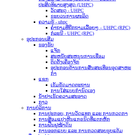
ປະສິດທິພາບສູງສຸດ (UHPC)
ວັດສະດຸ - UHPC
ຂະບວນການຜະລິດ
ຄວາມຮູ້ - uhpc
ຄຳຖາມທີ່ຖືກຖາມເລື້ອຍໆ – UHPC (RPC)
ກໍລະນີ - UHPC (RPC)
ອຸປະກອນເສີມ
ຮອງຮັບ
ແຈັກ
ສະຫນັບສະຫນູນການເຊື່ອມ
ຕິດຕັ້ງເຄື່ອງຈັກ
ອຸປະກອນຕ້ານການສັ່ນສະເທືອນອຸດສາຫະ
ກໍາ
ແຊກ
ເຂັມຂັດມາດຕະຖານ
ການໃສ່ແບບກຳນົດເອງ
ນ້ຳຢາເຮັດຄວາມສະອາດ
ກາວ
ການບໍລິການ
ການປະກອບ, ການວັດແທກ ແລະ ການກວດກາ
ການສ້ອມແປງຫີນແກຣນິດທີ່ແຕກຫັກ
ການຟື້ນຟູໜ້າດິນ
ການອອກແບບ ແລະ ການກວດສອບຮູບແຕ້ມ