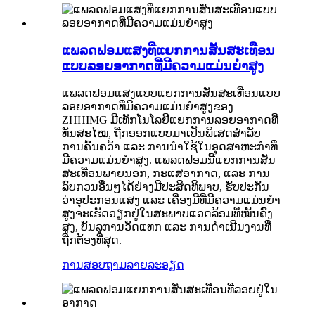
ແພລດຟອມແສງທີ່ແຍກການສັ່ນສະເທືອນ
ແບບລອຍອາກາດທີ່ມີຄວາມແມ່ນຍໍາສູງ
ແພລດຟອມແສງແບບແຍກການສັ່ນສະເທືອນແບບ
ລອຍອາກາດທີ່ມີຄວາມແມ່ນຍໍາສູງຂອງ
ZHHIMG ມີເທັກໂນໂລຢີແຍກການລອຍອາກາດທີ່
ທັນສະໄໝ, ຖືກອອກແບບມາເປັນພິເສດສຳລັບ
ການຄົ້ນຄວ້າ ແລະ ການນຳໃຊ້ໃນອຸດສາຫະກຳທີ່
ມີຄວາມແມ່ນຍໍາສູງ. ແພລດຟອມນີ້ແຍກການສັ່ນ
ສະເທືອນພາຍນອກ, ກະແສອາກາດ, ແລະ ການ
ລົບກວນອື່ນໆໄດ້ຢ່າງມີປະສິດທິພາບ, ຮັບປະກັນ
ວ່າອຸປະກອນແສງ ແລະ ເຄື່ອງມືທີ່ມີຄວາມແມ່ນຍໍາ
ສູງຈະເຮັດວຽກຢູ່ໃນສະພາບແວດລ້ອມທີ່ໝັ້ນຄົງ
ສູງ, ບັນລຸການວັດແທກ ແລະ ການດໍາເນີນງານທີ່
ຖືກຕ້ອງທີ່ສຸດ.
ການສອບຖາມ
ລາຍລະອຽດ