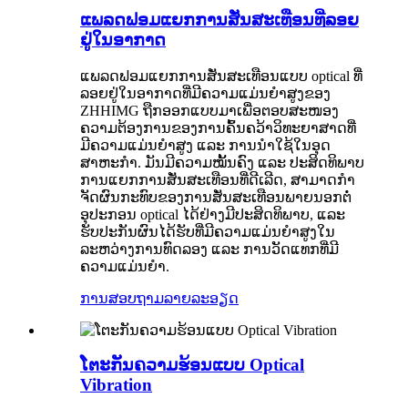
ແພລດຟອມແຍກການສັ່ນສະເທືອນທີ່ລອຍ
ຢູ່ໃນອາກາດ
ແພລດຟອມແຍກການສັ່ນສະເທືອນແບບ optical ທີ່
ລອຍຢູ່ໃນອາກາດທີ່ມີຄວາມແມ່ນຍໍາສູງຂອງ
ZHHIMG ຖືກອອກແບບມາເພື່ອຕອບສະໜອງ
ຄວາມຕ້ອງການຂອງການຄົ້ນຄວ້າວິທະຍາສາດທີ່
ມີຄວາມແມ່ນຍໍາສູງ ແລະ ການນຳໃຊ້ໃນອຸດ
ສາຫະກໍາ. ມັນມີຄວາມໝັ້ນຄົງ ແລະ ປະສິດທິພາບ
ການແຍກການສັ່ນສະເທືອນທີ່ດີເລີດ, ສາມາດກໍາ
ຈັດຜົນກະທົບຂອງການສັ່ນສະເທືອນພາຍນອກຕໍ່
ອຸປະກອນ optical ໄດ້ຢ່າງມີປະສິດທິພາບ, ແລະ
ຮັບປະກັນຜົນໄດ້ຮັບທີ່ມີຄວາມແມ່ນຍໍາສູງໃນ
ລະຫວ່າງການທົດລອງ ແລະ ການວັດແທກທີ່ມີ
ຄວາມແມ່ນຍໍາ.
ການສອບຖາມ
ລາຍລະອຽດ
ໂຕະກັນຄວາມຮ້ອນແບບ Optical
Vibration