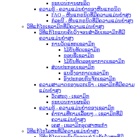
ຂະບວນການຜະລິດ
ຄວາມຮູ້ - ຄວາມແມ່ນຍໍາຂອງຫີນແກຣນິດ
FAQ – ຫີນແກຣນິດທີ່ມີຄວາມແມ່ນຍໍາສູງ
ກໍລະນີ - ຫີນແກຣນິດທີ່ມີຄວາມແມ່ນຍໍາສູງ
ວິທີແກ້ໄຂເຊລາມິກທີ່ມີຄວາມແມ່ນຍໍາສູງ
ວິທີແກ້ໄຂແບບຄົບວົງຈອນສຳລັບເຊລາມິກທີ່ມີ
ຄວາມແມ່ນຍໍາສູງ
ການວັດແທກເຊລາມິກ
ໄມ້ບັນທັດເຊລາມິກ
ຂອບຊື່ເຊລາມິກ
ໄມ້ບັນທັດລອຍອາກາດເຊລາມິກ
ສ່ວນປະກອບເຊລາມິກ
ແບຣິ່ງອາກາດເຊລາມິກ
ອົງປະກອບກົນຈັກເຊລາມິກ
ຄວາມສາມາດຂອງພວກເຮົາ - ເຊລາມິກທີ່ມີຄວາມ
ແມ່ນຍໍາສູງ
ວັດສະດຸ - ເຊລາມິກ
ຂະບວນການຜະລິດ
ຄວາມຮູ້ - ຄວາມແມ່ນຍຳຂອງເຊລາມິກ
ຄຳຖາມທີ່ຖາມເລື້ອຍໆ – ເຊລາມິກທີ່ມີ
ຄວາມແມ່ນຍຳສູງ
ເຄສ - ເຊລາມິກອຸດສາຫະກຳ
ວິທີແກ້ໄຂໂລຫະທີ່ມີຄວາມແມ່ນຍໍາສູງ
ວິທີແກ້ໄຂແບບຄົບວົງຈອນກ່ຽວກັບໂລຫະທີ່ມີ