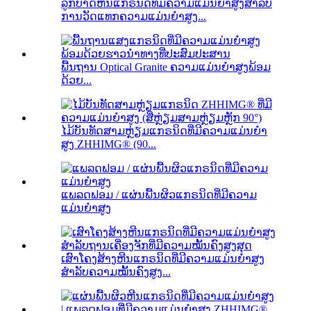
ລູກບາດຫີນແກຣນິດທີ່ມີຄວາມແມ່ນຍໍາສູງສໍາລັບ
ການວັດແທກຄວາມແມ່ນຍໍາສູງ...
ພື້ນຖານ Optical Granite ຄວາມແມ່ນຍໍາສູງພ້ອມ
ດ້ວຍ...
ໄມ້ບັນທັດສາມຫຼ່ຽມແກຣນິດທີ່ມີຄວາມແມ່ນຍຳ
ສູງ ZHHIMG® (90...
ແພລດຟອມ / ແຜ່ນພື້ນຜິວແກຣນິດທີ່ມີຄວາມ
ແມ່ນຍໍາສູງ
ເສົາໂຄງສ້າງຫີນແກຣນິດທີ່ມີຄວາມແມ່ນຍໍາສູງ
ສໍາລັບຄວາມໝັ້ນຄົງສູງ...