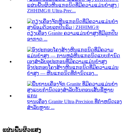
ແຜ່ນພື້ນຜິວຫີນແກຣນິດທີ່ມີຄວາມແມ່ນຍໍາສູງ |
ZHHIMG® Ultra-Prec...
ຕຽງເຄື່ອງ Granite ຄວາມແມ່ນຍໍາສູງທີ່ມີລູກປືນ
ອາກາດ ...
ອົງປະກອບໂຄງສ້າງຫີນແກຣນິດທີ່ມີຄວາມແມ່ນ
ຍໍາສູງ — ຫີນແກຣນິດທີ່ກຳນົດເອງ...
ຖານເຄື່ອງ Granite Ultra-Precision ທີ່ກໍາຫນົດເອງ
ສໍາລັບຫຼາຍ ...
ແຜ່ນພື້ນຜິວແສງ