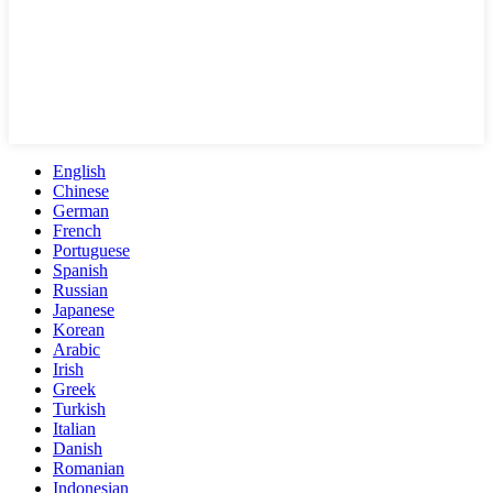
English
Chinese
German
French
Portuguese
Spanish
Russian
Japanese
Korean
Arabic
Irish
Greek
Turkish
Italian
Danish
Romanian
Indonesian