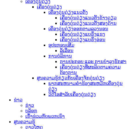
ເຄື່ອງດຸ່ນດ່ຽງ
ເຄື່ອງດຸ່ນດ່ຽງ
ເຄື່ອງດຸ່ນດ່ຽງແນວຕັ້ງ
ເຄື່ອງດຸ່ນດ່ຽງແນວຕັ້ງຂ້າງດຽວ
ເຄື່ອງດຸ່ນດ່ຽງແນວຕັ້ງສອງດ້ານ
ເຄື່ອງດຸ່ນດ່ຽງອອກຕາມລວງນອນ
ເຄື່ອງດຸ່ນດ່ຽງແບຣິ່ງແຂງ
ເຄື່ອງດຸ່ນດ່ຽງແບຣິ່ງອ່ອນ
ອຸປະກອນເສີມ
ລໍ້ເລື່ອນ
ການບໍລິການ
ການປະກອບ ແລະ ການບຳລຸງຮັກສາ
ເຄື່ອງດຸ່ນດ່ຽງທີ່ຜະລິດຕາມຄວາມ
ຕ້ອງການ
ສູນຄວາມຮູ້ກ່ຽວກັບເຄື່ອງຈັກດຸ່ນດ່ຽງ
ພາກສະຫນາມຄໍາຮ້ອງສະຫມັກເຄື່ອງດຸ່ນ
ດ່ຽງ
ວິດີໂອສຳລັບເຄື່ອງດຸ່ນດ່ຽງ
ຂ່າວ
ຂ່າວ
ບລັອກ
ເຂົ້າຮ່ວມກັບພວກເຮົາ
ສູນຄວາມຮູ້
ດາວໂຫຼດ