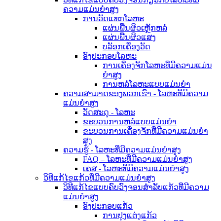
ຄວາມແມ່ນຍໍາສູງ
ການວັດແທກໂລຫະ
ແຜ່ນພື້ນຜິວເຫຼັກຫລໍ່
ແຜ່ນພື້ນຜິວແສງ
ບລັອກເຄື່ອງວັດ
ອົງປະກອບໂລຫະ
ການເຄື່ອງຈັກໂລຫະທີ່ມີຄວາມແມ່ນ
ຍໍາສູງ
ການຫລໍ່ໂລຫະແບບແມ່ນຍໍາ
ຄວາມສາມາດຂອງພວກເຮົາ - ໂລຫະທີ່ມີຄວາມ
ແມ່ນຍໍາສູງ
ວັດສະດຸ - ໂລຫະ
ຂະບວນການຫລໍ່ແບບແມ່ນຍໍາ
ຂະບວນການເຄື່ອງຈັກທີ່ມີຄວາມແມ່ນຍໍາ
ສູງ
ຄວາມຮູ້ - ໂລຫະທີ່ມີຄວາມແມ່ນຍໍາສູງ
FAQ – ໂລຫະທີ່ມີຄວາມແມ່ນຍໍາສູງ
ເຄສ - ໂລຫະທີ່ມີຄວາມແມ່ນຍໍາສູງ
ວິທີແກ້ໄຂແກ້ວທີ່ມີຄວາມແມ່ນຍໍາສູງ
ວິທີແກ້ໄຂແບບຄົບວົງຈອນສຳລັບແກ້ວທີ່ມີຄວາມ
ແມ່ນຍໍາສູງ
ອົງປະກອບແກ້ວ
ການປຸງແຕ່ງແກ້ວ