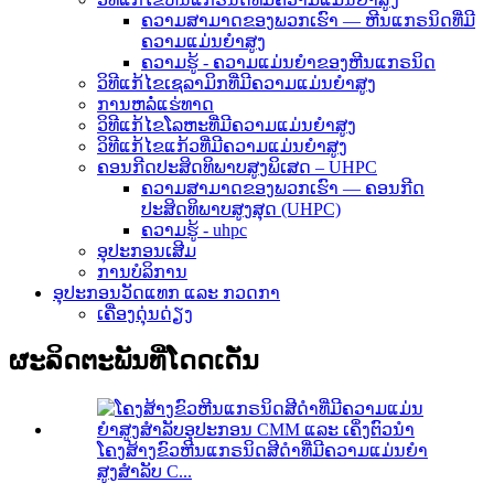
ຄວາມສາມາດຂອງພວກເຮົາ — ຫີນແກຣນິດທີ່ມີ
ຄວາມແມ່ນຍຳສູງ
ຄວາມຮູ້ - ຄວາມແມ່ນຍໍາຂອງຫີນແກຣນິດ
ວິທີແກ້ໄຂເຊລາມິກທີ່ມີຄວາມແມ່ນຍໍາສູງ
ການຫລໍ່ແຮ່ທາດ
ວິທີແກ້ໄຂໂລຫະທີ່ມີຄວາມແມ່ນຍໍາສູງ
ວິທີແກ້ໄຂແກ້ວທີ່ມີຄວາມແມ່ນຍໍາສູງ
ຄອນກີດປະສິດທິພາບສູງພິເສດ – UHPC
ຄວາມສາມາດຂອງພວກເຮົາ — ຄອນກີດ
ປະສິດທິພາບສູງສຸດ (UHPC)
ຄວາມຮູ້ - uhpc
ອຸປະກອນເສີມ
ການບໍລິການ
ອຸປະກອນວັດແທກ ແລະ ກວດກາ
ເຄື່ອງດຸ່ນດ່ຽງ
ຜະລິດຕະພັນທີ່ໂດດເດັ່ນ
ໂຄງສ້າງຂົວຫີນແກຣນິດສີດຳທີ່ມີຄວາມແມ່ນຍໍາ
ສູງສຳລັບ C...