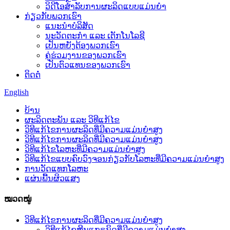
ວິດີໂອສຳລັບການຜະລິດແບບແມ່ນຍຳ
ກ່ຽວກັບພວກເຮົາ
ແນະນໍາບໍລິສັດ
ນະວັດຕະກໍາ ແລະ ເຕັກໂນໂລຊີ
ເປັນຫຍັງຕ້ອງພວກເຮົາ
ຄູ່ຮ່ວມງານຂອງພວກເຮົາ
ເປັນຕົວແທນຂອງພວກເຮົາ
ຕິດຕໍ່
English
ບ້ານ
ຜະລິດຕະພັນ ແລະ ວິທີແກ້ໄຂ
ວິທີແກ້ໄຂການຜະລິດທີ່ມີຄວາມແມ່ນຍໍາສູງ
ວິທີແກ້ໄຂການຜະລິດທີ່ມີຄວາມແມ່ນຍໍາສູງ
ວິທີແກ້ໄຂໂລຫະທີ່ມີຄວາມແມ່ນຍໍາສູງ
ວິທີແກ້ໄຂແບບຄົບວົງຈອນກ່ຽວກັບໂລຫະທີ່ມີຄວາມແມ່ນຍໍາສູງ
ການວັດແທກໂລຫະ
ແຜ່ນພື້ນຜິວແສງ
ໝວດໝູ່
ວິທີແກ້ໄຂການຜະລິດທີ່ມີຄວາມແມ່ນຍໍາສູງ
ວິທີແກ້ໄຂຫີນແກຣນິດທີ່ມີຄວາມແມ່ນຍຳສູງ