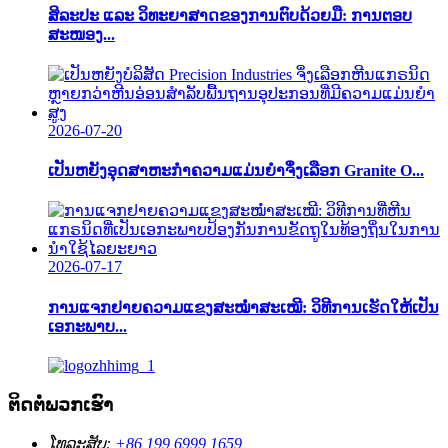
ສິລະປະ ແລະ ວິທະຍາສາດຂອງການຕົບດ້ວຍມື: ການຕອບ
ສະໜອງ...
2026-07-20
ເປັນຫຍັງອຸດສາຫະກໍາຄວາມແມ່ນຍໍາຈຶ່ງເລືອກ Granite O...
2026-07-17
ການແຈກຢາຍຄວາມແຂງສະໝໍ່າສະເໝີ: ວິທີການເຮັດໃຫ້ເປັນ
ເອກະພາບ...
ຕິດຕໍ່ພວກເຮົາ
ໂທລະສັບ:
+86 199 6999 1659