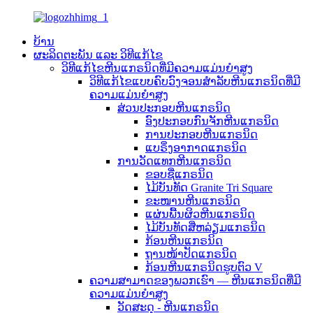
ບ້ານ
ຜະລິດຕະພັນ ແລະ ວິທີແກ້ໄຂ
ວິທີແກ້ໄຂຫີນແກຣນິດທີ່ມີຄວາມແມ່ນຍຳສູງ
ວິທີແກ້ໄຂແບບຄົບວົງຈອນສຳລັບຫີນແກຣນິດທີ່ມີ
ຄວາມແມ່ນຍໍາສູງ
ສ່ວນປະກອບຫີນແກຣນິດ
ອົງປະກອບກົນຈັກຫີນແກຣນິດ
ການປະກອບຫີນແກຣນິດ
ແບຣິ່ງອາກາດແກຣນິດ
ການວັດແທກຫີນແກຣນິດ
ຂອບຊື່ແກຣນິດ
ໄມ້ບັນທັດ Granite Tri Square
ຂະໜານຫີນແກຣນິດ
ແຜ່ນພື້ນຜິວຫີນແກຣນິດ
ໄມ້ບັນທັດສີ່ຫລ່ຽມແກຣນິດ
ກ້ອນຫີນແກຣນິດ
ຖານໜ້າປັດແກຣນິດ
ກ້ອນຫີນແກຣນິດຮູບຕົວ V
ຄວາມສາມາດຂອງພວກເຮົາ — ຫີນແກຣນິດທີ່ມີ
ຄວາມແມ່ນຍຳສູງ
ວັດສະດຸ - ຫີນແກຣນິດ