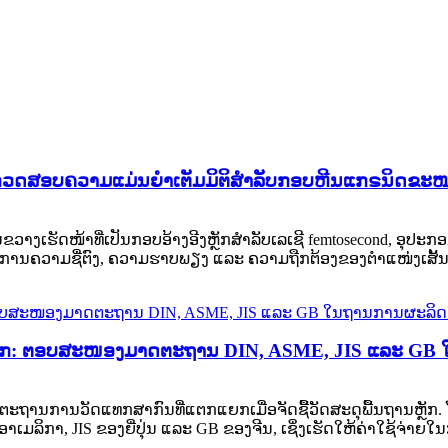
ານກວດສອບຄວາມແມ່ນຍໍາເຕັມມິຕິສຳລັບກອບຫີນແກຣນິດຂະ
າງເຮັດໜ້າທີ່ເປັນກອບອ້າງອີງຫຼັກສຳລັບເລເຊີ femtosecond, ອຸປ
ການຄວາມຊື່ຕົງ, ຄວາມຮາບພຽງ ແລະ ຄວາມຖືກຕ້ອງຂອງຕຳແໜ່ງເສັ້ນຊື່ເ
ລກ: ຕອບສະໜອງມາດຕະຖານ DIN, ASME, JIS ແລະ GB
ຕະຖານການວັດແທກສາກົນທີ່ແຕກແຍກເມື່ອຈັດຊື້ວັດສະດຸພື້ນຖານຫຼັ
າ, JIS ຂອງຍີ່ປຸ່ນ ແລະ GB ຂອງຈີນ, ເຊິ່ງເຮັດໃຫ້ຄ່າໃຊ້ຈ່າຍໃນ