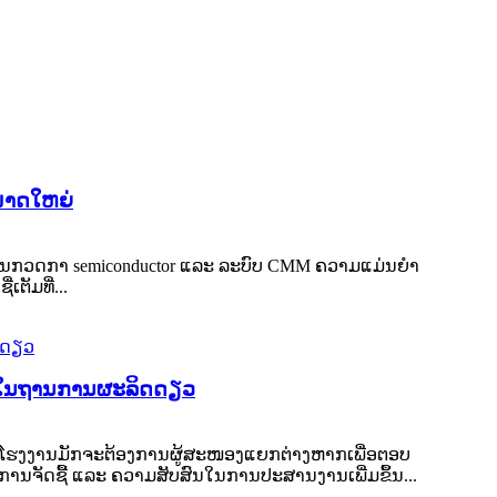
ໜາດໃຫຍ່
ະກອນກວດກາ semiconductor ແລະ ລະບົບ CMM ຄວາມແມ່ນຍໍາ
ຕັມທີ່...
 ໃນຖານການຜະລິດດຽວ
ກ. ໂຮງງານມັກຈະຕ້ອງການຜູ້ສະໜອງແຍກຕ່າງຫາກເພື່ອຕອບ
ການຈັດຊື້ ແລະ ຄວາມສັບສົນໃນການປະສານງານເພີ່ມຂຶ້ນ...