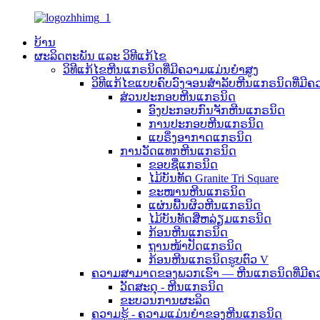
ບ້ານ
ຜະລິດຕະພັນ ແລະ ວິທີແກ້ໄຂ
ວິທີແກ້ໄຂຫີນແກຣນິດທີ່ມີຄວາມແມ່ນຍຳສູງ
ວິທີແກ້ໄຂແບບຄົບວົງຈອນສຳລັບຫີນແກຣນິດທີ່ມີຄ
ສ່ວນປະກອບຫີນແກຣນິດ
ອົງປະກອບກົນຈັກຫີນແກຣນິດ
ການປະກອບຫີນແກຣນິດ
ແບຣິ່ງອາກາດແກຣນິດ
ການວັດແທກຫີນແກຣນິດ
ຂອບຊື່ແກຣນິດ
ໄມ້ບັນທັດ Granite Tri Square
ຂະໜານຫີນແກຣນິດ
ແຜ່ນພື້ນຜິວຫີນແກຣນິດ
ໄມ້ບັນທັດສີ່ຫລ່ຽມແກຣນິດ
ກ້ອນຫີນແກຣນິດ
ຖານໜ້າປັດແກຣນິດ
ກ້ອນຫີນແກຣນິດຮູບຕົວ V
ຄວາມສາມາດຂອງພວກເຮົາ — ຫີນແກຣນິດທີ່ມີຄ
ວັດສະດຸ - ຫີນແກຣນິດ
ຂະບວນການຜະລິດ
ຄວາມຮູ້ - ຄວາມແມ່ນຍໍາຂອງຫີນແກຣນິດ