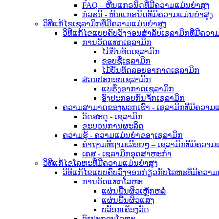
FAQ – ຫີນແກຣນິດທີ່ມີຄວາມແມ່ນຍໍາສູງ
ກໍລະນີ - ຫີນແກຣນິດທີ່ມີຄວາມແມ່ນຍໍາສູງ
ວິທີແກ້ໄຂເຊລາມິກທີ່ມີຄວາມແມ່ນຍໍາສູງ
ວິທີແກ້ໄຂແບບຄົບວົງຈອນສຳລັບເຊລາມິກທີ່ມີຄວາມ
ການວັດແທກເຊລາມິກ
ໄມ້ບັນທັດເຊລາມິກ
ຂອບຊື່ເຊລາມິກ
ໄມ້ບັນທັດລອຍອາກາດເຊລາມິກ
ສ່ວນປະກອບເຊລາມິກ
ແບຣິ່ງອາກາດເຊລາມິກ
ອົງປະກອບກົນຈັກເຊລາມິກ
ຄວາມສາມາດຂອງພວກເຮົາ - ເຊລາມິກທີ່ມີຄວາມແມ
ວັດສະດຸ - ເຊລາມິກ
ຂະບວນການຜະລິດ
ຄວາມຮູ້ - ຄວາມແມ່ນຍຳຂອງເຊລາມິກ
ຄຳຖາມທີ່ຖາມເລື້ອຍໆ – ເຊລາມິກທີ່ມີຄວາມ
ເຄສ - ເຊລາມິກອຸດສາຫະກຳ
ວິທີແກ້ໄຂໂລຫະທີ່ມີຄວາມແມ່ນຍໍາສູງ
ວິທີແກ້ໄຂແບບຄົບວົງຈອນກ່ຽວກັບໂລຫະທີ່ມີຄວາມ
ການວັດແທກໂລຫະ
ແຜ່ນພື້ນຜິວເຫຼັກຫລໍ່
ແຜ່ນພື້ນຜິວແສງ
ບລັອກເຄື່ອງວັດ
ອົງປະກອບໂລຫະ