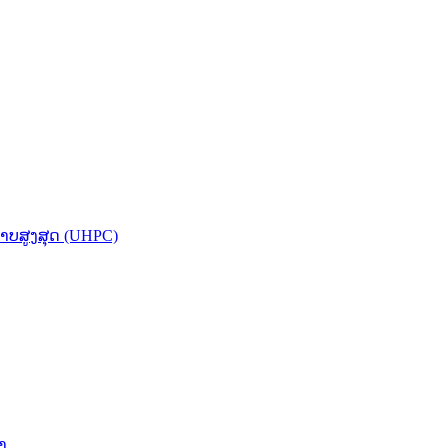
ບສູງສຸດ (UHPC)
າ