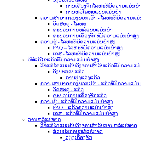
ການເຄື່ອງຈັກໂລຫະທີ່ມີຄວາມແມ່ນຍໍາ
ການຫລໍ່ໂລຫະແບບແມ່ນຍໍາ
ຄວາມສາມາດຂອງພວກເຮົາ - ໂລຫະທີ່ມີຄວາມແມ່ນ
ວັດສະດຸ - ໂລຫະ
ຂະບວນການຫລໍ່ແບບແມ່ນຍໍາ
ຂະບວນການເຄື່ອງຈັກທີ່ມີຄວາມແມ່ນຍໍາສູງ
ຄວາມຮູ້ - ໂລຫະທີ່ມີຄວາມແມ່ນຍໍາສູງ
FAQ – ໂລຫະທີ່ມີຄວາມແມ່ນຍໍາສູງ
ເຄສ - ໂລຫະທີ່ມີຄວາມແມ່ນຍໍາສູງ
ວິທີແກ້ໄຂແກ້ວທີ່ມີຄວາມແມ່ນຍໍາສູງ
ວິທີແກ້ໄຂແບບຄົບວົງຈອນສຳລັບແກ້ວທີ່ມີຄວາມແມ່
ອົງປະກອບແກ້ວ
ການປຸງແຕ່ງແກ້ວ
ຄວາມສາມາດຂອງພວກເຮົາ - ແກ້ວທີ່ມີຄວາມແມ່ນຍ
ວັດສະດຸ - ແກ້ວ
ຂະບວນການເຄື່ອງຈັກແກ້ວ
ຄວາມຮູ້ - ແກ້ວທີ່ມີຄວາມແມ່ນຍໍາສູງ
FAQ – ແກ້ວຄວາມແມ່ນຍໍາສູງ
ເຄສ - ແກ້ວທີ່ມີຄວາມແມ່ນຍໍາສູງ
ການຫລໍ່ແຮ່ທາດ
ວິທີແກ້ໄຂແບບຄົບວົງຈອນສຳລັບການຫລໍ່ແຮ່ທາດ
ສ່ວນປະກອບຫລໍ່ແຮ່ທາດ
ຕຽງເຄື່ອງຈັກ