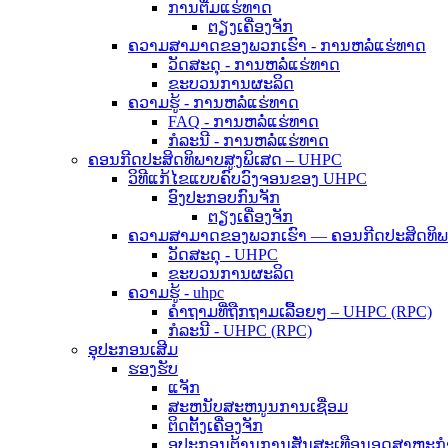
ການຕື່ມແຮ່ທາດ
ຕຽງເຄື່ອງຈັກ
ຄວາມສາມາດຂອງພວກເຮົາ - ການຫລໍ່ແຮ່ທາດ
ວັດສະດຸ - ການຫລໍ່ແຮ່ທາດ
ຂະບວນການຜະລິດ
ຄວາມຮູ້ - ການຫລໍ່ແຮ່ທາດ
FAQ - ການຫລໍ່ແຮ່ທາດ
ກໍລະນີ - ການຫລໍ່ແຮ່ທາດ
ຄອນກີດປະສິດທິພາບສູງພິເສດ – UHPC
ວິທີແກ້ໄຂແບບຄົບວົງຈອນຂອງ UHPC
ອົງປະກອບກົນຈັກ
ຕຽງເຄື່ອງຈັກ
ຄວາມສາມາດຂອງພວກເຮົາ — ຄອນກີດປະສິດທິພາ
ວັດສະດຸ - UHPC
ຂະບວນການຜະລິດ
ຄວາມຮູ້ - uhpc
ຄຳຖາມທີ່ຖືກຖາມເລື້ອຍໆ – UHPC (RPC)
ກໍລະນີ - UHPC (RPC)
ອຸປະກອນເສີມ
ຮອງຮັບ
ແຈັກ
ສະຫນັບສະຫນູນການເຊື່ອມ
ຕິດຕັ້ງເຄື່ອງຈັກ
ອຸປະກອນຕ້ານການສັ່ນສະເທືອນອຸດສາຫະກໍ