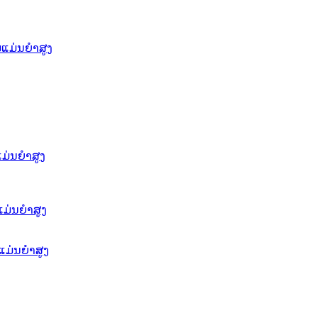
ແມ່ນຍໍາສູງ
່ນຍໍາສູງ
ແມ່ນຍຳສູງ
ແມ່ນຍໍາສູງ