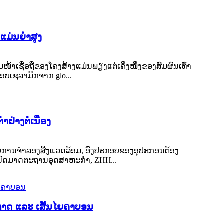
ແມ່ນຍໍາສູງ
້າເຊື່ອຖືຂອງໂຄງສ້າງແມ່ນພຽງແຕ່ເຄິ່ງໜຶ່ງຂອງສົມຜົນເທົ່າ
ະກອບເຊລາມິກຈາກ glo...
່າງຕໍ່ເນື່ອງ
ສອບການຈໍາລອງສິ່ງແວດລ້ອມ, ອົງປະກອບຂອງອຸປະກອນຕ້ອງ
ໍານົດມາດຕະຖານອຸດສາຫະກໍາ, ZHH...
່ທາດ ແລະ ເສັ້ນໄຍຄາບອນ