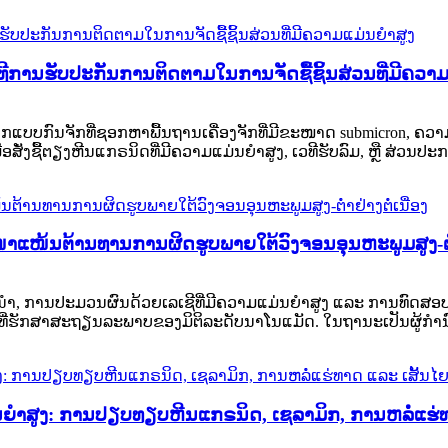
ການຮັບປະກັນການຕິດຕາມໃນການຈັດຊື້ຊິ້ນສ່ວນທີ່ມີຄວາມ
ບບກົນຈັກທີ່ຊອກຫາພື້ນຖານເຄື່ອງຈັກທີ່ມີຂະໜາດ submicron, ຄວາມໜ
ື່ອສັ່ງຊື້ຕຽງຫີນແກຣນິດທີ່ມີຄວາມແມ່ນຍຳສູງ, ເວທີຮັບລົມ, ຫຼື ສ່ວນປ
າແໜ້ນຕ້ານທານການຜິດຮູບພາຍໃຕ້ວົງຈອນອຸນຫະພູມສູງ-ຕໍ່າຢ
ງຕົວນໍາ, ການປະມວນຜົນດ້ວຍເລເຊີທີ່ມີຄວາມແມ່ນຍໍາສູງ ແລະ ການທົດ
ນຂະນະທີ່ຮັກສາສະຖຽນລະພາບຂອງມິຕິລະດັບນາໂນແມັດ. ໃນຖານະເປັນຜູ້ກ
ມ່ນຍຳສູງ: ການປຽບທຽບຫີນແກຣນິດ, ເຊລາມິກ, ການຫລໍ່ແຮ