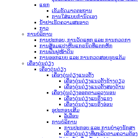
ແຊກ
ເຂັມຂັດມາດຕະຖານ
ການໃສ່ແບບກຳນົດເອງ
ນ້ຳຢາເຮັດຄວາມສະອາດ
ກາວ
ການບໍລິການ
ການປະກອບ, ການວັດແທກ ແລະ ການກວດກາ
ການສ້ອມແປງຫີນແກຣນິດທີ່ແຕກຫັກ
ການຟື້ນຟູໜ້າດິນ
ການອອກແບບ ແລະ ການກວດສອບຮູບແຕ້ມ
ເຄື່ອງດຸ່ນດ່ຽງ
ເຄື່ອງດຸ່ນດ່ຽງ
ເຄື່ອງດຸ່ນດ່ຽງແນວຕັ້ງ
ເຄື່ອງດຸ່ນດ່ຽງແນວຕັ້ງຂ້າງດຽວ
ເຄື່ອງດຸ່ນດ່ຽງແນວຕັ້ງສອງດ້ານ
ເຄື່ອງດຸ່ນດ່ຽງອອກຕາມລວງນອນ
ເຄື່ອງດຸ່ນດ່ຽງແບຣິ່ງແຂງ
ເຄື່ອງດຸ່ນດ່ຽງແບຣິ່ງອ່ອນ
ອຸປະກອນເສີມ
ລໍ້ເລື່ອນ
ການບໍລິການ
ການປະກອບ ແລະ ການບຳລຸງຮັກສາ
ເຄື່ອງດຸ່ນດ່ຽງທີ່ຜະລິດຕາມຄວາມຕ້ອ