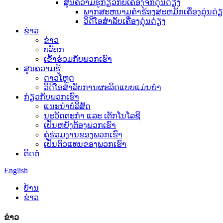
ສູນຄວາມຮູ້ກ່ຽວກັບເຄື່ອງຈັກດຸ່ນດ່ຽງ
ພາກສະຫນາມຄໍາຮ້ອງສະຫມັກເຄື່ອງດຸ່ນດ່ຽ
ວິດີໂອສຳລັບເຄື່ອງດຸ່ນດ່ຽງ
ຂ່າວ
ຂ່າວ
ບລັອກ
ເຂົ້າຮ່ວມກັບພວກເຮົາ
ສູນຄວາມຮູ້
ດາວໂຫຼດ
ວິດີໂອສຳລັບການຜະລິດແບບແມ່ນຍຳ
ກ່ຽວກັບພວກເຮົາ
ແນະນໍາບໍລິສັດ
ນະວັດຕະກໍາ ແລະ ເຕັກໂນໂລຊີ
ເປັນຫຍັງຕ້ອງພວກເຮົາ
ຄູ່ຮ່ວມງານຂອງພວກເຮົາ
ເປັນຕົວແທນຂອງພວກເຮົາ
ຕິດຕໍ່
English
ບ້ານ
ຂ່າວ
ຂ່າວ