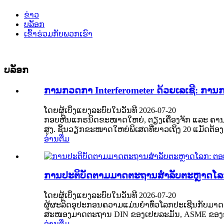
ຂ່າວ
ບລັອກ
ເຂົ້າຮ່ວມກັບພວກເຮົາ
ບລັອກ
ການກວດກາ Interferometer ດ້ວຍເລເຊີ: ກ
ໂດຍຜູ້ເບິ່ງແຍງລະບົບໃນວັນທີ 2026-07-20
ກອບຫີນແກຣນິດຂະໜາດໃຫຍ່, ຕຽງເຄື່ອງຈັກ ແລະ ຄານຂວ
ສູງ. ຊິ້ນວຽກຂະໜາດໃຫຍ່ພິເສດທີ່ຍາວເຖິງ 20 ແມັດຕ້ອງ
ອ່ານຕື່ມ
ການປະຕິບັດຕາມມາດຕະຖານສຳລັບຕະຫຼາດໂ
ໂດຍຜູ້ເບິ່ງແຍງລະບົບໃນວັນທີ 2026-07-20
ຜູ້ຜະລິດອຸປະກອນຄວາມແມ່ນຍໍາທົ່ວໂລກປະເຊີນກັບມາດ
ສະໜອງມາດຕະຖານ DIN ຂອງເຢຍລະມັນ, ASME ຂອງອາເມລິກ
ອ່ານຕື່ມ