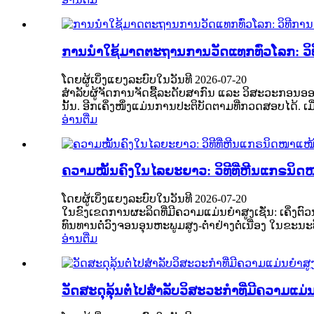
ການນຳໃຊ້ມາດຕະຖານການວັດແທກທົ່ວໂລກ: ວິທີ
ໂດຍຜູ້ເບິ່ງແຍງລະບົບໃນວັນທີ 2026-07-20
ສຳລັບຜູ້ຈັດການຈັດຊື້ລະດັບສາກົນ ແລະ ວິສະວະກອນອອກແ
ນັ້ນ. ອີກເຄິ່ງໜຶ່ງແມ່ນການປະຕິບັດຕາມທີ່ກວດສອບໄດ້. ເມ
ອ່ານຕື່ມ
ຄວາມໝັ້ນຄົງໃນໄລຍະຍາວ: ວິທີທີ່ຫີນແກຣນິດໜ
ໂດຍຜູ້ເບິ່ງແຍງລະບົບໃນວັນທີ 2026-07-20
ໃນຂົງເຂດການຜະລິດທີ່ມີຄວາມແມ່ນຍໍາສູງເຊັ່ນ: ເຄິ່
ທົນທານຕໍ່ວົງຈອນອຸນຫະພູມສູງ-ຕໍ່າຢ່າງຕໍ່ເນື່ອງ ໃ
ອ່ານຕື່ມ
ວັດສະດຸລຸ້ນຕໍ່ໄປສຳລັບວິສະວະກຳທີ່ມີຄວາມແ