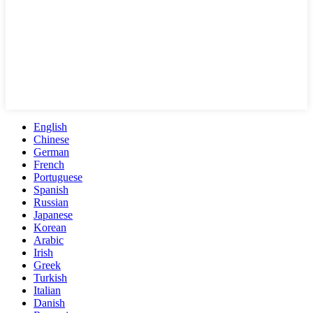
English
Chinese
German
French
Portuguese
Spanish
Russian
Japanese
Korean
Arabic
Irish
Greek
Turkish
Italian
Danish