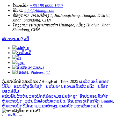
ໂທລະສັບ:
+86 199 6999 1659
ອີເມວ:
info@zhhimg.com
ຫ້ອງການ:
ການກໍ່ສ້າງ 1, Jiazhouqicheng, Tianqiao District,
Jinan, Shandong, CHN
ໂຮງງານ:
ເຂດ​ອຸດ​ສາ​ຫະ​ກໍາ Huanghe​, ເມືອງ Huaiyin​, Jinan​,
Shandong​, CHN​
ສອບຖາມດຽວນີ້
ກຸ່ມຜະລິດອັດສະລິຍະ ZHongHui - 1998-2025
ຜະລິດຕະພັນຍອດ
ນິຍົມ
-
ແຜນຜັງເວັບໄຊທ໌
-
ນະໂຍບາຍຄວາມເປັນສ່ວນຕົວ
-
ບລັອກ
ຍອດນິຍົມ
ແຜ່ນພື້ນຜິວຫີນແກຣນິດທີ່ມີຄວາມແມ່ນຍໍາສູງ
,
ອົງປະກອບກົນຈັກ
ຫີນແກຣນິດ
,
ແຜ່ນພື້ນຜິວຫີນແກຣນິດ
,
ອົງປະກອບເຄື່ອງຈັກ Granite
,
ຫີນແກຣນິດທີ່ມີຄວາມແມ່ນຍໍາສູງ
,
ແຜ່ນວັດແທກຫີນແກຣນິດ
,
ສົ່ງອີເມວ