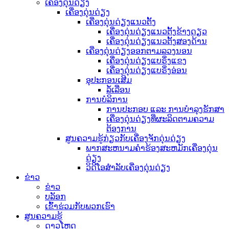
ເຄື່ອງດຸ່ນດ່ຽງ
ເຄື່ອງດຸ່ນດ່ຽງ
ເຄື່ອງດຸ່ນດ່ຽງແນວຕັ້ງ
ເຄື່ອງດຸ່ນດ່ຽງແນວຕັ້ງຂ້າງດຽວ
ເຄື່ອງດຸ່ນດ່ຽງແນວຕັ້ງສອງດ້ານ
ເຄື່ອງດຸ່ນດ່ຽງອອກຕາມລວງນອນ
ເຄື່ອງດຸ່ນດ່ຽງແບຣິ່ງແຂງ
ເຄື່ອງດຸ່ນດ່ຽງແບຣິ່ງອ່ອນ
ອຸປະກອນເສີມ
ລໍ້ເລື່ອນ
ການບໍລິການ
ການປະກອບ ແລະ ການບຳລຸງຮັກສາ
ເຄື່ອງດຸ່ນດ່ຽງທີ່ຜະລິດຕາມຄວາມ
ຕ້ອງການ
ສູນຄວາມຮູ້ກ່ຽວກັບເຄື່ອງຈັກດຸ່ນດ່ຽງ
ພາກສະຫນາມຄໍາຮ້ອງສະຫມັກເຄື່ອງດຸ່ນ
ດ່ຽງ
ວິດີໂອສຳລັບເຄື່ອງດຸ່ນດ່ຽງ
ຂ່າວ
ຂ່າວ
ບລັອກ
ເຂົ້າຮ່ວມກັບພວກເຮົາ
ສູນຄວາມຮູ້
ດາວໂຫຼດ