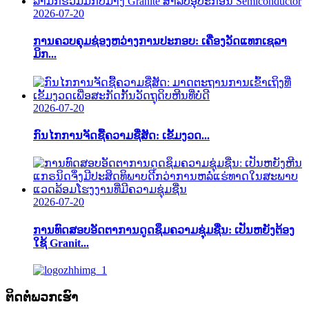
2026-07-20
ການຄວບຄຸມຊ່ອງຫວ່າງການປະກອບ: ເຄື່ອງວັດແທກເຊລາ
ມິກ...
2026-07-20
ກົນໄກການຈັດຊື້ຄວາມຊື່ສັດ: ເຂັ້ມງວດ...
2026-07-20
ການທົດສອບອັດຕາການດູດຊຶມຄວາມຊຸ່ມຊື່ນ: ເປັນຫຍັງຕ້ອງ
ໃຊ້ Granit...
ຕິດຕໍ່ພວກເຮົາ