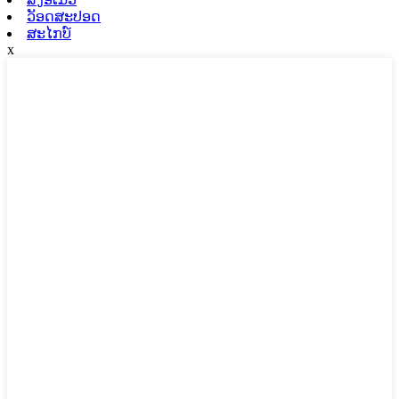
ວັອດສະປອດ
ສະໄກບ໌
x