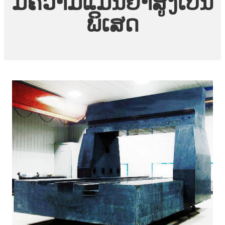
ມີຄວາມແມ່ນຍໍາສູງເປັນ
ພິເສດ