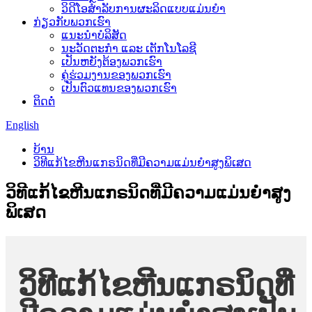
ວິດີໂອສຳລັບການຜະລິດແບບແມ່ນຍຳ
ກ່ຽວກັບພວກເຮົາ
ແນະນໍາບໍລິສັດ
ນະວັດຕະກໍາ ແລະ ເຕັກໂນໂລຊີ
ເປັນຫຍັງຕ້ອງພວກເຮົາ
ຄູ່ຮ່ວມງານຂອງພວກເຮົາ
ເປັນຕົວແທນຂອງພວກເຮົາ
ຕິດຕໍ່
English
ບ້ານ
ວິທີແກ້ໄຂຫີນແກຣນິດທີ່ມີຄວາມແມ່ນຍໍາສູງພິເສດ
ວິທີແກ້ໄຂຫີນແກຣນິດທີ່ມີຄວາມແມ່ນຍໍາສູງ
ພິເສດ
ວິທີແກ້ໄຂຫີນແກຣນິດທີ່