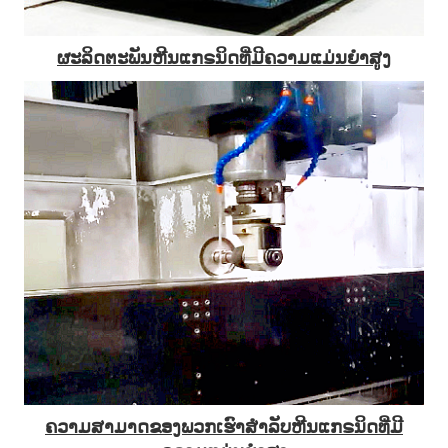
ຜະລິດຕະພັນຫີນແກຣນິດທີ່ມີຄວາມແມ່ນຍໍາສູງ
ຄວາມສາມາດຂອງພວກເຮົາສຳລັບຫີນແກຣນິດທີ່ມີ