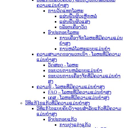
ຄວາມແມ່ນຍໍາສູງ
ການວັດແທກໂລຫະ
ແຜ່ນພື້ນຜິວເຫຼັກຫລໍ່
ແຜ່ນພື້ນຜິວແສງ
ບລັອກເຄື່ອງວັດ
ອົງປະກອບໂລຫະ
ການເຄື່ອງຈັກໂລຫະທີ່ມີຄວາມແມ່ນ
ຍໍາສູງ
ການຫລໍ່ໂລຫະແບບແມ່ນຍໍາ
ຄວາມສາມາດຂອງພວກເຮົາ - ໂລຫະທີ່ມີຄວາມ
ແມ່ນຍໍາສູງ
ວັດສະດຸ - ໂລຫະ
ຂະບວນການຫລໍ່ແບບແມ່ນຍໍາ
ຂະບວນການເຄື່ອງຈັກທີ່ມີຄວາມແມ່ນຍໍາ
ສູງ
ຄວາມຮູ້ - ໂລຫະທີ່ມີຄວາມແມ່ນຍໍາສູງ
FAQ – ໂລຫະທີ່ມີຄວາມແມ່ນຍໍາສູງ
ເຄສ - ໂລຫະທີ່ມີຄວາມແມ່ນຍໍາສູງ
ວິທີແກ້ໄຂແກ້ວທີ່ມີຄວາມແມ່ນຍໍາສູງ
ວິທີແກ້ໄຂແບບຄົບວົງຈອນສຳລັບແກ້ວທີ່ມີຄວາມ
ແມ່ນຍໍາສູງ
ອົງປະກອບແກ້ວ
ການປຸງແຕ່ງແກ້ວ