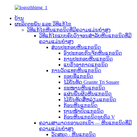
ບ້ານ
ຜະລິດຕະພັນ ແລະ ວິທີແກ້ໄຂ
ວິທີແກ້ໄຂຫີນແກຣນິດທີ່ມີຄວາມແມ່ນຍຳສູງ
ວິທີແກ້ໄຂແບບຄົບວົງຈອນສຳລັບຫີນແກຣນິດທີ່ມີ
ຄວາມແມ່ນຍໍາສູງ
ສ່ວນປະກອບຫີນແກຣນິດ
ອົງປະກອບກົນຈັກຫີນແກຣນິດ
ການປະກອບຫີນແກຣນິດ
ແບຣິ່ງອາກາດແກຣນິດ
ການວັດແທກຫີນແກຣນິດ
ຂອບຊື່ແກຣນິດ
ໄມ້ບັນທັດ Granite Tri Square
ຂະໜານຫີນແກຣນິດ
ແຜ່ນພື້ນຜິວຫີນແກຣນິດ
ໄມ້ບັນທັດສີ່ຫລ່ຽມແກຣນິດ
ກ້ອນຫີນແກຣນິດ
ຖານໜ້າປັດແກຣນິດ
ກ້ອນຫີນແກຣນິດຮູບຕົວ V
ຄວາມສາມາດຂອງພວກເຮົາ — ຫີນແກຣນິດທີ່ມີ
ຄວາມແມ່ນຍຳສູງ
ວັດສະດຸ - ຫີນແກຣນິດ