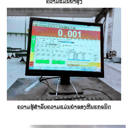
ຄວາມແມ່ນຍໍາສູງ
ຄວາມຮູ້ສໍາລັບຄວາມແມ່ນຍໍາຂອງຫີນແກຣນິດ