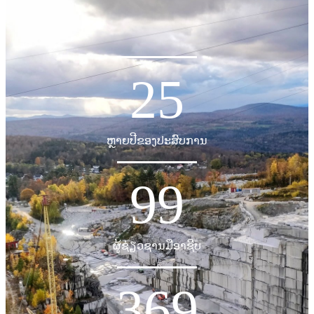
25
ຫຼາຍປີຂອງປະສົບການ
99
ຜູ້ຊ່ຽວຊານມືອາຊີບ
369