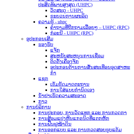
ປະສິດທິພາບສູງສຸດ (UHPC)
ວັດສະດຸ - UHPC
ຂະບວນການຜະລິດ
ຄວາມຮູ້ - uhpc
ຄຳຖາມທີ່ຖືກຖາມເລື້ອຍໆ – UHPC (RPC)
ກໍລະນີ - UHPC (RPC)
ອຸປະກອນເສີມ
ຮອງຮັບ
ແຈັກ
ສະຫນັບສະຫນູນການເຊື່ອມ
ຕິດຕັ້ງເຄື່ອງຈັກ
ອຸປະກອນຕ້ານການສັ່ນສະເທືອນອຸດສາຫະ
ກໍາ
ແຊກ
ເຂັມຂັດມາດຕະຖານ
ການໃສ່ແບບກຳນົດເອງ
ນ້ຳຢາເຮັດຄວາມສະອາດ
ກາວ
ການບໍລິການ
ການປະກອບ, ການວັດແທກ ແລະ ການກວດກາ
ການສ້ອມແປງຫີນແກຣນິດທີ່ແຕກຫັກ
ການຟື້ນຟູໜ້າດິນ
ການອອກແບບ ແລະ ການກວດສອບຮູບແຕ້ມ