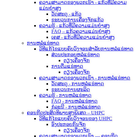
ຄວາມສາມາດຂອງພວກເຮົາ - ແກ້ວທີ່ມີຄວາມ
ແມ່ນຍໍາສູງ
ວັດສະດຸ - ແກ້ວ
ຂະບວນການເຄື່ອງຈັກແກ້ວ
ຄວາມຮູ້ - ແກ້ວທີ່ມີຄວາມແມ່ນຍໍາສູງ
FAQ – ແກ້ວຄວາມແມ່ນຍໍາສູງ
ເຄສ - ແກ້ວທີ່ມີຄວາມແມ່ນຍໍາສູງ
ການຫລໍ່ແຮ່ທາດ
ວິທີແກ້ໄຂແບບຄົບວົງຈອນສຳລັບການຫລໍ່ແຮ່ທາດ
ສ່ວນປະກອບຫລໍ່ແຮ່ທາດ
ຕຽງເຄື່ອງຈັກ
ການຕື່ມແຮ່ທາດ
ຕຽງເຄື່ອງຈັກ
ຄວາມສາມາດຂອງພວກເຮົາ - ການຫລໍ່ແຮ່ທາດ
ວັດສະດຸ - ການຫລໍ່ແຮ່ທາດ
ຂະບວນການຜະລິດ
ຄວາມຮູ້ - ການຫລໍ່ແຮ່ທາດ
FAQ - ການຫລໍ່ແຮ່ທາດ
ກໍລະນີ - ການຫລໍ່ແຮ່ທາດ
ຄອນກີດປະສິດທິພາບສູງພິເສດ – UHPC
ວິທີແກ້ໄຂແບບຄົບວົງຈອນຂອງ UHPC
ອົງປະກອບກົນຈັກ
ຕຽງເຄື່ອງຈັກ
ຄວາມສາມາດຂອງພວກເຮົາ — ຄອນກີດ