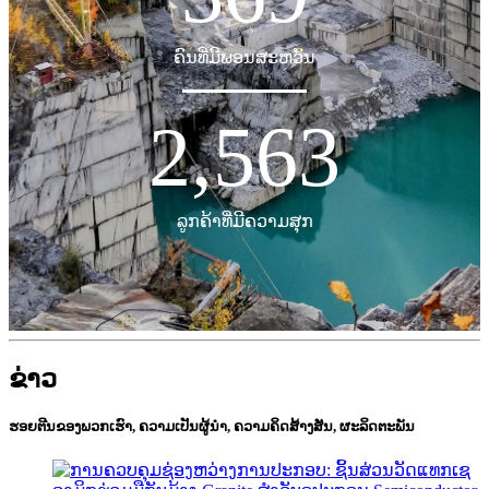
ຄົນທີ່ມີພອນສະຫວັນ
2,563
ລູກຄ້າທີ່ມີຄວາມສຸກ
ຂ່າວ
ຮອຍຕີນຂອງພວກເຮົາ, ຄວາມເປັນຜູ້ນຳ, ຄວາມຄິດສ້າງສັນ, ຜະລິດຕະພັນ