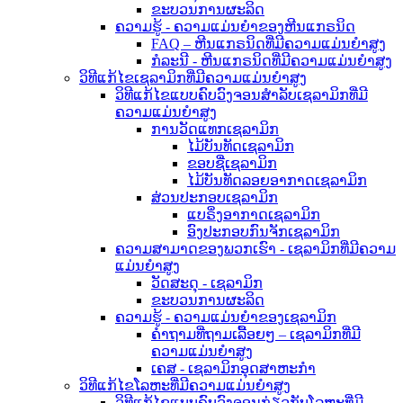
ຂະບວນການຜະລິດ
ຄວາມຮູ້ - ຄວາມແມ່ນຍໍາຂອງຫີນແກຣນິດ
FAQ – ຫີນແກຣນິດທີ່ມີຄວາມແມ່ນຍໍາສູງ
ກໍລະນີ - ຫີນແກຣນິດທີ່ມີຄວາມແມ່ນຍໍາສູງ
ວິທີແກ້ໄຂເຊລາມິກທີ່ມີຄວາມແມ່ນຍໍາສູງ
ວິທີແກ້ໄຂແບບຄົບວົງຈອນສຳລັບເຊລາມິກທີ່ມີ
ຄວາມແມ່ນຍໍາສູງ
ການວັດແທກເຊລາມິກ
ໄມ້ບັນທັດເຊລາມິກ
ຂອບຊື່ເຊລາມິກ
ໄມ້ບັນທັດລອຍອາກາດເຊລາມິກ
ສ່ວນປະກອບເຊລາມິກ
ແບຣິ່ງອາກາດເຊລາມິກ
ອົງປະກອບກົນຈັກເຊລາມິກ
ຄວາມສາມາດຂອງພວກເຮົາ - ເຊລາມິກທີ່ມີຄວາມ
ແມ່ນຍໍາສູງ
ວັດສະດຸ - ເຊລາມິກ
ຂະບວນການຜະລິດ
ຄວາມຮູ້ - ຄວາມແມ່ນຍຳຂອງເຊລາມິກ
ຄຳຖາມທີ່ຖາມເລື້ອຍໆ – ເຊລາມິກທີ່ມີ
ຄວາມແມ່ນຍຳສູງ
ເຄສ - ເຊລາມິກອຸດສາຫະກຳ
ວິທີແກ້ໄຂໂລຫະທີ່ມີຄວາມແມ່ນຍໍາສູງ
ວິທີແກ້ໄຂແບບຄົບວົງຈອນກ່ຽວກັບໂລຫະທີ່ມີ